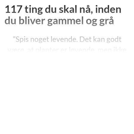
117 ting du skal nå, inden
du bliver gammel og grå
”Spis noget levende. Det kan godt
være, at planter er levende, men ikke
når de er plukket. Næ, du må have fat i
et dyr af en slags. Ikke din hamster og
nok heller ikke naboens hest. Det er
mere sandsynligt, at du finder noget
spiseligt, som samtidigt er levende,
hvis du går ned til havet.”
”117 ting du skal nå, inden du bliver gammel og grå”, s. 112.