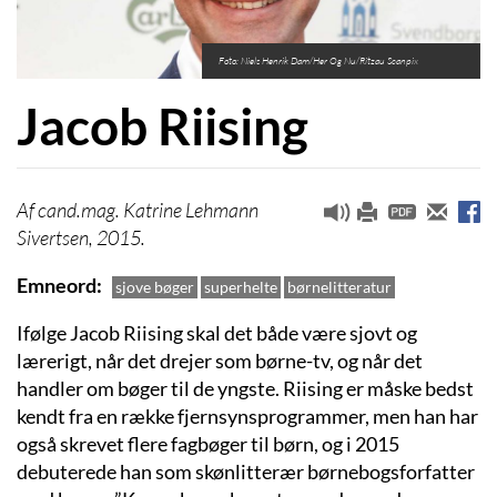
Foto: Niels Henrik Dam/Her Og Nu/Ritzau Scanpix
Jacob Riising
cand.mag. Katrine Lehmann
Sivertsen, 2015.
Emneord
sjove bøger
superhelte
børnelitteratur
Ifølge Jacob Riising skal det både være sjovt og
lærerigt, når det drejer som børne-tv, og når det
handler om bøger til de yngste. Riising er måske bedst
kendt fra en række fjernsynsprogrammer, men han har
også skrevet flere fagbøger til børn, og i 2015
debuterede han som skønlitterær børnebogsforfatter