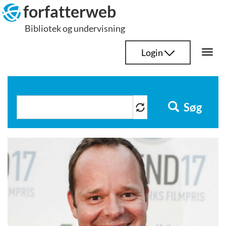
Hop
forfatterweb
til
Bibliotek og undervisning
indhold
Login
Togg
navi
Søg