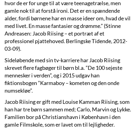
hvor de er for unge til at være teenagetrælse, men
gamle nok til at forstå ironi. Det er en spændende
alder, fordi børnene har en masse ideer om, hvad de vil
med livet. En masse fantasier og drømme.” (Stinne
Andreasen: Jacob Riising – et portræt af et
professionel pjattehoved. Berlingske Tidende, 2012-
03-09).
Sideløbende med sin tv-karriere har Jacob Riising
skrevet flere fagbøger til børn bl.a. ”De 100 sejeste
mennesker i verden”, og i 2015 udgav han
fiktionsbogen ”Karmaboy – kometen og den onde
numsekløe”.
Jacob Riising er gift med Louise Kamman Riising, som
han har tre børn sammen med; Carlo, Marvin og Lykke.
Familien bor på Christianshavn i København i den
gamle Filmskole, som er lavet om til lejligheder.