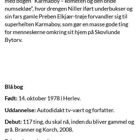
med bogen ”Karmaboy – kometen og den onde
numsekløe”, hvor drengen Niller iført underbukser og
sin fars gamle Preben Elkjær-trøje forvandler sig til
superhelten Karmaboy, som gør en masse gode ting
for menneskerne omkring sit hjem på Skovlunde
Bytorv.
Blå bog
Født:
14. oktober 1978 i Herlev.
Uddannelse:
Autodidakt tv-vært og forfatter.
Debut:
117 ting, du skal nå, inden du bliver gammel og
grå. Branner og Korch, 2008.