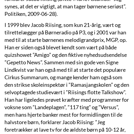
synes, at det er vigtigt, at man tager børnene seriøst”.
Politiken, 2009-06-28).
I 1999 blev Jacob Riising, som kun 21-årig, vært og
tilrettelægger på Børneradio på P3, og i 2001 var han
med til at starte børnenes melodigrandprix, MGP, op.
Han er siden også blevet kendt som vært på både
quizshowet ”Amigo” og den fiktive nyhedsudsendelse
”Gepetto News”. Sammen med sin gode ven Signe
Lindkvist var han også med til at starte det populære
Cirkus Summarum, og mange kender ham også som
den strikse skoleinspektør i ”Ramasjangskolen” og den
selvoptagede studievært i ”Riisings flotte Talkshow”.
Han har ligeledes prøvet kræfter med programmer for
voksne som ”Landeplagen”, ”117 ting” og ”Versus”,
men hans hjerte banker mest for formidlingen til de
halvstore børn, forklarer Jacob Riising: ”Jeg
foretrækker at lave tv for de ældste børn på 10-12 år,