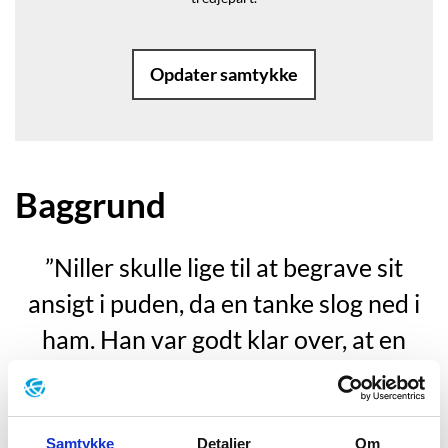
Opdater samtykke
Baggrund
”Niller skulle lige til at begrave sit
ansigt i puden, da en tanke slog ned i
ham. Han var godt klar over, at en
rødhåret og halvslap dreng fra
Skovlunde Bytorv ville få det svært i
kampen mod kometen fra det ydre
Samtykke
Detaljer
Om