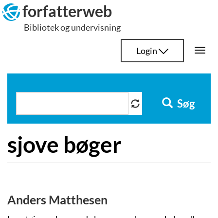
Hop
forfatterweb
til
Bibliotek og undervisning
indhold
Login
Togg
navi
Søg
sjove bøger
Anders Matthesen