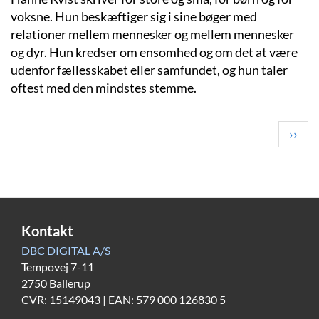
voksne. Hun beskæftiger sig i sine bøger med
relationer mellem mennesker og mellem mennesker
og dyr. Hun kredser om ensomhed og om det at være
udenfor fællesskabet eller samfundet, og hun taler
oftest med den mindstes stemme.
Pagination
Next
››
page
Kontakt
DBC DIGITAL A/S
Tempovej 7-11
2750 Ballerup
CVR: 15149043 | EAN: 579 000 126830 5