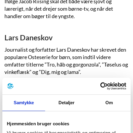
Ifølge Jacob Riising skal det både være sjovt og
lærerigt, når det drejer som børne-tv, og når det
handler om bøger til de yngste.
Lars Daneskov
Journalist og forfatter Lars Daneskov har skrevet den
populære Osteserie for børn, som indtil videre
omfatter titlerne ”Tro, håb og gorgonzola”, ”Tøselus og
vinkeflæsk” og ”Dig, mig og lama”.
Håkon Øvreås
Samtykke
Detaljer
Om
En superhelt, en død bedstefar, der synes livet i kisten
er for kedeligt, tre plageånder og et par spande brun
maling. Det er ingredienserne i Håkon Øvreås’
Hjemmesiden bruger cookies
debutroman for børn, ”Brune”, der fik tildelt Nordisk
Vi bruger cookies til besøgsstatistik og optimering af