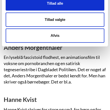
Tillad alle
Livet kan være grusomt og barskt, men det er ikke
altid, at børn opfatter tingene på samme måde, som de
voksne gør. Med deres uvidenhed og umiddelbarhed
Tillad valgte
stiller børnene i Morten Dürrs romaner hverdagens
socialrealistiske problemer i et anderledes lys.
Afvis
Anders Morgenthaler
En lyseblå fascistoid flodhest, en animationsfilm til
voksne om pornobranchen og en satirisk
tegneseriestribe i Dagbladet Politiken. Det er noget af
det, Anders Morgenthaler er bedst kendt for. Men han
skriver også børnebøger. Det er bl.a.
Hanne Kvist
Hanne Kvist skriver for store og små, for børn og for