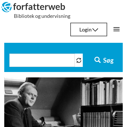
Hop
forfatterweb
til
Bibliotek og undervisning
indhold
Login
Togg
navi
Søg