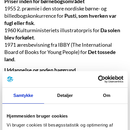
Priser inden for børnebogsområdet
1955 2. præmie i den store nordiske børne- og
billedbogskonkurrence for
Pusti, som hverken var
fugl eller fisk
.
1960 Kulturministeriets illustratorpris for
Da solen
blev forkølet
.
1971 æresbevisning fra IBBY (The International
Board of Books for Young People) for
Det tossede
land
.
Uddannelse og anden baggrund
1916-22 Uddannet som litograf på Teknisk Skole i
Odense.
1922-24: opgaver for den lokale avis Middagsbladet
Samtykke
Detaljer
Om
og Fyns Tidende.
1924 tilknyttet dagbladet Politikens reklameafdeling.
1930-62 ansat som tegner ved Politikens
Hjemmesiden bruger cookies
søndagstillæg Magasinet.
Vi bruger cookies til besøgsstatistik og optimering af
1946-52 billedredaktør ved Politikens søndagstillæg