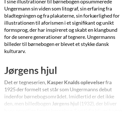
I sine illustrationer til børnebogen opsummerede
Ungermann sin viden som litograf, sin erfaring fra
bladtegningen og fra plakaterne, sin forkærlighed for
illustrationen til aforismen i et signifikant og unikt
formsprog, der har inspireret og skabt en klangbund
for de senere generationer af tegnere. Ungermanns
billeder til børnebogen er blevet et stykke dansk
kulturarv.
Jørgens hjul
Det er tegneserien,
Kasper Knalds oplevelser
fra
1925 der formelt set står som Ungermanns debut
indenfor børnebogsområdet. Imidlertid er det ikke
den, men billedbogen
Jørgens hjul
(1932), der bliver
hans egentlige første børnebog. Samtidig bliver bogen
den første indvarsler af den moderne billedbog i
Danmark på grund af sit emne og sit