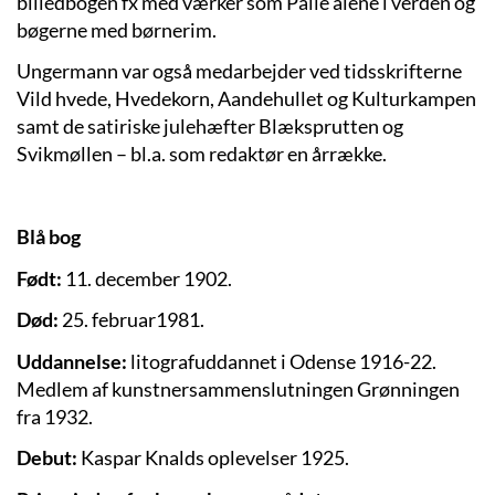
billedbogen fx med værker som Palle alene i verden og
bøgerne med børnerim.
Ungermann var også medarbejder ved tidsskrifterne
Vild hvede, Hvedekorn, Aandehullet og Kulturkampen
samt de satiriske julehæfter Blæksprutten og
Svikmøllen – bl.a. som redaktør en årrække.
Blå bog
Født:
11. december 1902.
Død:
25. februar1981.
Uddannelse:
litografuddannet i Odense 1916-22.
Medlem af kunstnersammenslutningen Grønningen
fra 1932.
Debut:
Kaspar Knalds oplevelser 1925.