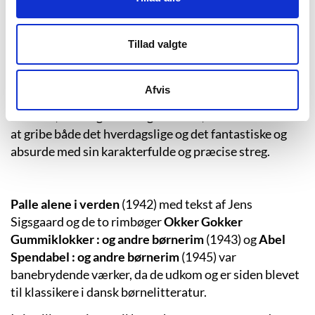
at han gjorde det hele godt. Således også børnebogen,
hvor Ungermann står som den ene af
Tillad valgte
ophavsmændene til det moderne gennembrud i den
danske billedbog. Det var i begyndelsen af 1940’erne,
hvor han sammen med Egon Mathiesen satte en ny
Afvis
dagsorden for billedbogen. Hvor Egon Mathiesen var
maleren, var Ungermann grafikeren, der var i stand til
at gribe både det hverdagslige og det fantastiske og
absurde med sin karakterfulde og præcise streg.
Palle alene i verden
(1942) med tekst af Jens
Sigsgaard og de to rimbøger
Okker Gokker
Gummiklokker : og andre børnerim
(1943) og
Abel
Spendabel : og andre børnerim
(1945) var
banebrydende værker, da de udkom og er siden blevet
til klassikere i dansk børnelitteratur.