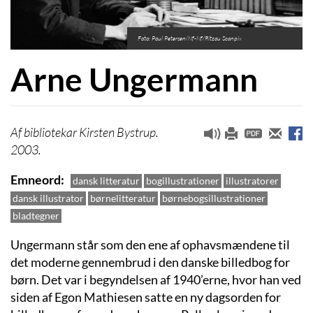
Foto: Poul Petersen/Nf-Nf/Ritzau Scanpix
Arne Ungermann
bibliotekar Kirsten Bystrup.
2003.
Emneord
dansk litteratur
bogillustrationer
illustratorer
dansk illustrator
børnelitteratur
børnebogsillustrationer
bladtegner
Ungermann står som den ene af ophavsmændene til
det moderne gennembrud i den danske billedbog for
børn. Det var i begyndelsen af 1940’erne, hvor han ved
siden af Egon Mathiesen satte en ny dagsorden for