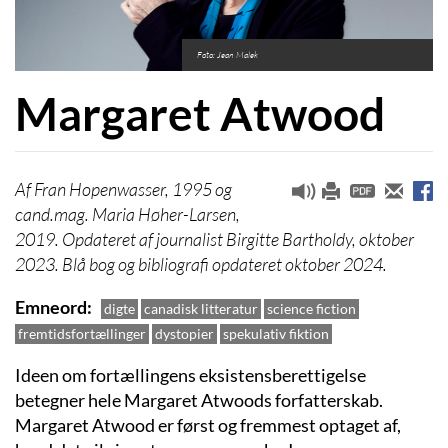
Foto: Jean Malek
Margaret Atwood
Fran Hopenwasser, 1995 og
cand.mag. Maria Høher-Larsen,
2019. Opdateret af journalist Birgitte Bartholdy, oktober
2023. Blå bog og bibliografi opdateret oktober 2024.
Emneord
digte
canadisk litteratur
science fiction
fremtidsfortællinger
dystopier
spekulativ fiktion
Ideen om fortællingens eksistensberettigelse
betegner hele Margaret Atwoods forfatterskab.
Margaret Atwood er først og fremmest optaget af,