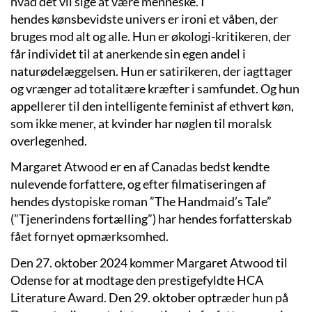
hvad det vil sige at være menneske. I
hendes kønsbevidste univers er ironi et våben, der
bruges mod alt og alle. Hun er økologi-kritikeren, der
får individet til at anerkende sin egen andel i
naturødelæggelsen. Hun er satirikeren, der iagttager
og vrænger ad totalitære kræfter i samfundet. Og hun
appellerer til den intelligente feminist af ethvert køn,
som ikke mener, at kvinder har nøglen til moralsk
overlegenhed.
Margaret Atwood er en af Canadas bedst kendte
nulevende forfattere, og efter filmatiseringen af
hendes dystopiske roman ”The Handmaid’s Tale”
(”Tjenerindens fortælling”) har hendes forfatterskab
fået fornyet opmærksomhed.
Den 27. oktober 2024 kommer Margaret Atwood til
Odense for at modtage den prestigefyldte HCA
Literature Award. Den 29. oktober optræder hun på