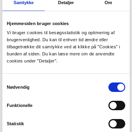
Samtykke
Detaljer
Om
For at se denne video, skal du acceptere statistik- og
Hjemmesiden bruger cookies
marketing-cookies.
Indholdet stilles nemlig til rådighed af en
tredjepart.
Vi bruger cookies til besøgsstatistik og optimering af
brugervenlighed. Du kan til enhver tid ændre eller
tilbagetrække dit samtykke ved at klikke på ”Cookies” i
Opdater samtykke
bunden af siden. Du kan læse mere om de anvendte
cookies under ”Detaljer”.
Samtykkevalg
Baggrund
Nødvendig
Funktionelle
”Ved at fortælle dig noget som helst
tror jeg i det mindste på dig, jeg tror
Statistik
på, at du er der, jeg tror dig til