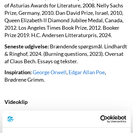
of Asturias Awards for Literature, 2008. Nelly Sachs
Prize, Germany, 2010. Dan David Prize, Israel, 2010,
Queen Elizabeth II Diamond Jubilee Medal, Canada,
2012.
Los Angeles Times Book Prize, 2012. Booker
Prize 2019. H.C. Andersen Litteraturpris, 2024.
Seneste udgivelse:
Brændende spørgsmål. Lindhardt
& Ringhof, 2024.
(Burning questions,
2023). Oversat
af Claus Bech. Essays og tekster.
Inspiration:
George Orwell
,
Edgar Allan Poe
,
Brødrene Grimm.
Videoklip
Margaret Atwood om køn, kvinderettigheder, og
revisioner af Roald Dahl. BBC News, 2023. (Engelsk,
8:23)