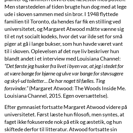
Men størstedelen af tiden brugte hun dog med at lege
ude i skoven sammen med sin bror. I 1948 flyttede
familien til Toronto, da hendes far fik en stilling ved
universitetet, og Margaret Atwood måtte vænne sig
til et nyt socialt kodeks, hvor det var ilde set for små
piger at gå i lange bukser, som hun havde været vant
til i skoven. Oplevelsen af det nye liv beskriver hun
blandt andet i et interview med Louisiana Channel:
“Det første jeg husker fra livet i byen var, at jeg i stedet for
at være bange for bjørne og ulve var bange for støvsugere
og skyl-ud toiletter… De har noget til fælles. Ting
forsvinder.”
(Margaret Atwood: The Woods Inside Me.
Louisiana Channel, 2015. Egen oversættelse).
Efter gymnasiet fortsatte Margaret Atwood videre på
universitetet. Først læste hun filosofi, men syntes, at
faget ikke fokuserede nok på etik og æstetik, og hun
skiftede derfor til litteratur. Atwood fortsatte sin