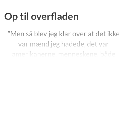
Op til overfladen
”Men så blev jeg klar over at det ikke
var mænd jeg hadede, det var
amerikanerne, menneskene, både
mænd og kvinder. De havde haft deres
chance, men de havde vendt sig mod
guderne, og det var på tide at jeg tog
parti. Jeg ønskede der var en maskine
som kunne få dem til at forsvinde, en
knap jeg kunne trykke på som ville få
dem til at fordampe uden at genere