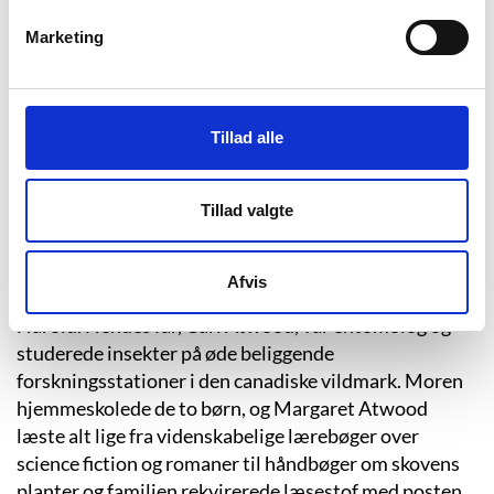
eksistens. Fordi jeg fortæller dig denne
Marketing
historie, fremtvinger jeg din eksistens.
Jeg fortæller, derfor er du.”
Tillad alle
”Tjenerindens fortælling”, s. 316.
Tillad valgte
Margaret Atwood blev født i 1939 i Ottawa, Canada,
og størstedelen af sin tidlige barndom tilbragte hun
Afvis
ude i vildmarken med sine forældre og sin ældre bror
Harold. Hendes far, Carl Atwood, var entomolog og
studerede insekter på øde beliggende
forskningsstationer i den canadiske vildmark. Moren
hjemmeskolede de to børn, og Margaret Atwood
læste alt lige fra videnskabelige lærebøger over
science fiction og romaner til håndbøger om skovens
planter og familien rekvirerede læsestof med posten.