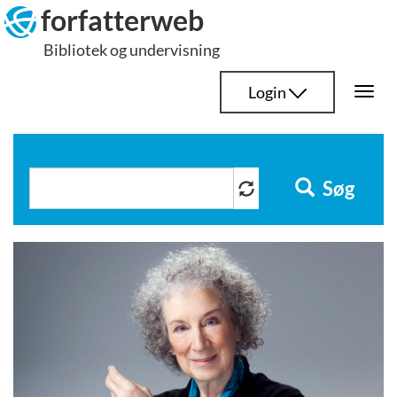
Hop
forfatterweb
til
Bibliotek og undervisning
indhold
Login
Togg
navi
Søg