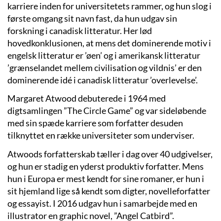
karriere inden for universitetets rammer, og hun slog i
første omgang sit navn fast, da hun udgav sin
forskning i canadisk litteratur. Her lød
hovedkonklusionen, at mens det dominerende motiv i
engelsk litteratur er ’øen’ og i amerikansk litteratur
’grænselandet mellem civilisation og vildnis’ er den
dominerende idé i canadisk litteratur ’overlevelse’.
Margaret Atwood debuterede i 1964 med
digtsamlingen ”The Circle Game” og var sideløbende
med sin spæde karriere som forfatter desuden
tilknyttet en række universiteter som underviser.
Atwoods forfatterskab tæller i dag over 40 udgivelser,
og hun er stadig en yderst produktiv forfatter. Mens
hun i Europa er mest kendt for sine romaner, er hun i
sit hjemland lige så kendt som digter, novelleforfatter
og essayist. I 2016 udgav hun i samarbejde med en
illustrator en graphic novel, ”Angel Catbird”.