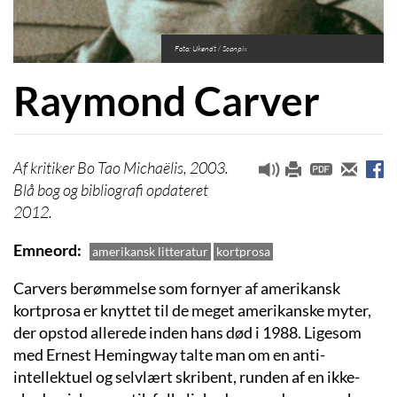
Foto: Ukendt / Scanpix
Raymond Carver
kritiker Bo Tao Michaëlis, 2003.
Blå bog og bibliografi opdateret
2012.
Emneord
amerikansk litteratur
kortprosa
Carvers berømmelse som fornyer af amerikansk
kortprosa er knyttet til de meget amerikanske myter,
der opstod allerede inden hans død i 1988. Ligesom
med Ernest Hemingway talte man om en anti-
intellektuel og selvlært skribent, runden af en ikke-