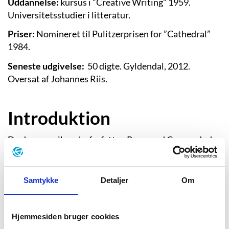
Uddannelse:
kursus i ”Creative Writing” 1959.
Universitetsstudier i litteratur.
Priser:
Nomineret til Pulitzerprisen for ”Cathedral”
1984.
Seneste udgivelse:
50 digte. Gyldendal, 2012.
Oversat af Johannes Riis.
Introduktion
Da den amerikanske forfatter, Raymond Carver, døde
som 50årig i 1988 af en galopperende lungecancer, var
han allerede verdensberømt som den store fornyer af
den amerikanske kortprosa. Kolleger såsom Salman
Samtykke
Detaljer
Om
Rushdie, Amos Oz og Haruki Murakami hyldede ham
som en postmoderne og minimalistisk forfatter af små
inciterende historier om sit lands rodløse
Hjemmesiden bruger cookies