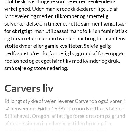
blot beskriver tingene som de er i en genkendelig
virkelighed. Uden manierede dikkedarer, lige ud af
landevejen og med en tilkæmpet og smertelig
selverkendelse om tingenes rette sammenhæng. Især
for et rigtigt, men utilpasset mandfolk i en feministisk
og forvirret epoke som hverken har brug for mandens
stolte dyder eller gamle kvaliteter. Selvfølgelig
nedfældet på en forfærdelig baggrund af faderopgør,
rodløshed og et eget hårdt liv med kvinder og druk,
små sejre og store nederlag.
Carvers liv
Et langt stykke af vejen leverer Carver da også varen i
så henseende. Født i 1938 i den nordvestlige stat ved
Stillehavet, Oregon, af fattige forældre som på grund
af depressionen i mellemkrigstiden brød op fra
sydstaten Arkansas. Snart arbejder den unge