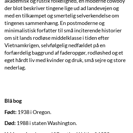
akademisk og rustik folkelighed, en moderne cowboy
der blot beskriver tingene lige ud ad landevejen og
med en tilkæmpet og smertelig selverkendelse om
tingenes sammenhæng. En postmoderne og
minimalistisk forfatter til små inciterende historier
om sit lands rodløse middelklasse i tiden efter
Vietnamkrigen, selvfølgelig nedfældet på en
forfærdelig baggrund af faderopgør, rodløshed og et
eget hårdt liv med kvinder og druk, små sejre og store
nederlag.
Blå bog
Født:
1938 i Oregon.
Død:
1988 i staten Washington.