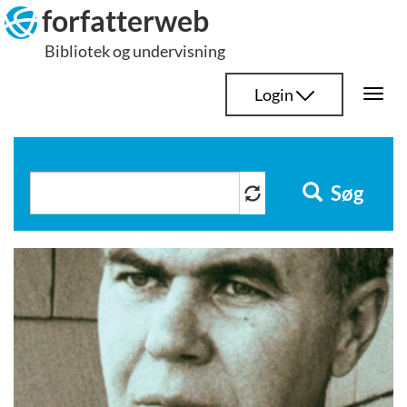
Hop
forfatterweb
til
Bibliotek og undervisning
indhold
Login
Togg
navi
Søg