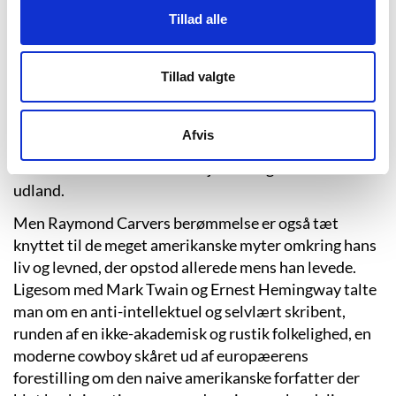
for danske læsere at her var tale om en ny og
Tillad alle
spændende stemme i amerikansk litteratur. Og med
instruktøren Robert Altman’s film fra 1993, Short
Tillad valgte
Cuts, en række sammenhængende variationer over
nogle af hans berømteste noveller, - bl.a. ”Vil du
venligst holde din mund”, ”Lidt godt”, ”Så meget vand,
Afvis
så tæt på” – blev hans ry endnu større for en endnu
større læserskare både her hjemme og i det store
udland.
Men Raymond Carvers berømmelse er også tæt
knyttet til de meget amerikanske myter omkring hans
liv og levned, der opstod allerede mens han levede.
Ligesom med Mark Twain og Ernest Hemingway talte
man om en anti-intellektuel og selvlært skribent,
runden af en ikke-akademisk og rustik folkelighed, en
moderne cowboy skåret ud af europæerens
forestilling om den naive amerikanske forfatter der