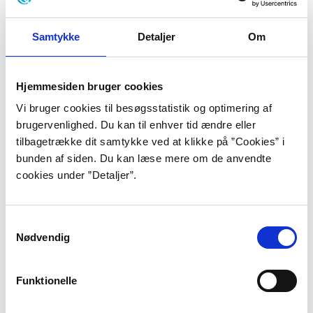
”Soluna min søn, for at frelse universet
er vi nødt til at ofre vores kærlighed.
Samtykke
Detaljer
Om
Den tvekønnede frelser har brug for
en mentor og beskytter, og
Hjemmesiden bruger cookies
Vi bruger cookies til besøgsstatistik og optimering af
metabaronen er den eneste der kan
brugervenlighed. Du kan til enhver tid ændre eller
udfylde den rolle.”
tilbagetrække dit samtykke ved at klikke på ”Cookies” i
bunden af siden. Du kan læse mere om de anvendte
”Før Inkalen”, s. 285.
cookies under ”Detaljer”.
Alexandro Jodorowsky kan skrive mange ting på sit
visitkort: skuespiller, filmmager, tegneserieforfatter,
Samtykkevalg
tarotkort-ekspert, teatermanuskriptforfatter og
Nødvendig
grundlægger af både en kunstnerisk bevægelse og en
psykoterapeutisk retning. Han er født i 1929 i Iqique -
Funktionelle
en lille landsby i det nordlige Chile. Hans forældre var
russisk-jødiske indvandrere, der ernærede sig som