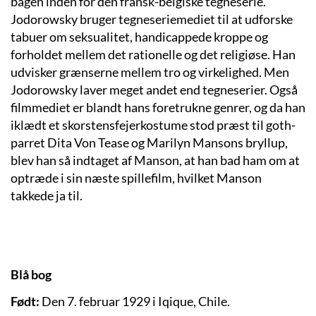
bagen inden for den fransk-belgiske tegneserie.
Jodorowsky bruger tegneseriemediet til at udforske
tabuer om seksualitet, handicappede kroppe og
forholdet mellem det rationelle og det religiøse. Han
udvisker grænserne mellem tro og virkelighed. Men
Jodorowsky laver meget andet end tegneserier. Også
filmmediet er blandt hans foretrukne genrer, og da han
iklædt et skorstensfejerkostume stod præst til goth-
parret Dita Von Tease og Marilyn Mansons bryllup,
blev han så indtaget af Manson, at han bad ham om at
optræde i sin næste spillefilm, hvilket Manson
takkede ja til.
Blå bog
Født:
Den 7. februar 1929 i Iqique, Chile.