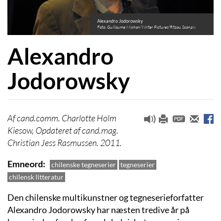
Alexandro Jodorowsky
Foto: Guillaume Michon/Writer Pictures/Ritzau Scanpix
Alexandro
Jodorowsky
cand.comm. Charlotte Holm
Kiesow, Opdateret af cand.mag.
Christian Jess Rasmussen. 2011.
Emneord
chilenske tegneserier
tegneserier
chilensk litteratur
Den chilenske multikunstner og tegneserieforfatter
Alexandro Jodorowsky har næsten tredive år på