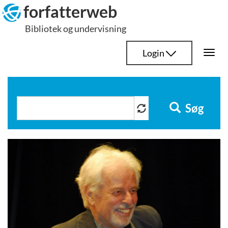
Hop
forfatterweb
til
Bibliotek og undervisning
indhold
Login
Togg
navi
Søg