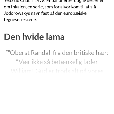
Yeux du Chat” i 1978. Et par år efter udgav de serien
om Inkalen, en serie, som for alvor kom til at slå
Jodorowskys navn fast på den europæiske
tegneseriescene.
Den hvide lama
”“Oberst Randall fra den britiske hær:
“Vær ikke så betænkelig fader
William! Gud er trods alt på vores
side! Vi udbreder civilisationen! Et
værdigt mål!”
"Fader William: “Det er en smuk og
glædelig tanke, oberst! Gid