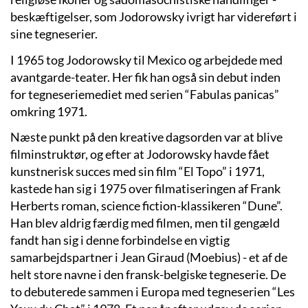
beskæftigelser, som Jodorowsky ivrigt har videreført i
sine tegneserier.
I 1965 tog Jodorowsky til Mexico og arbejdede med
avantgarde-teater. Her fik han også sin debut inden
for tegneseriemediet med serien “Fabulas panicas”
omkring 1971.
Næste punkt på den kreative dagsorden var at blive
filminstruktør, og efter at Jodorowsky havde fået
kunstnerisk succes med sin film “El Topo” i 1971,
kastede han sig i 1975 over filmatiseringen af Frank
Herberts roman, science fiction-klassikeren “Dune”.
Han blev aldrig færdig med filmen, men til gengæld
fandt han sig i denne forbindelse en vigtig
samarbejdspartner i Jean Giraud (Moebius) - et af de
helt store navne i den fransk-belgiske tegneserie. De
to debuterede sammen i Europa med tegneserien “Les