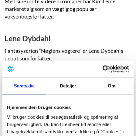
Med sine indtil videre ni romaner har Kim Leine
markeret sig som en vægtig og populær
voksenbogsforfatter.
Lene Dybdahl
Fantasyserien ”Nøglens vogtere” er Lene Dybdahls
debut som forfatter.
Neil Gaiman
Samtykke
Detaljer
Om
Først og fremmest er Neil Gaiman en
historiefortæller. Hvad end det er tegneserier,
børnebøger eller romaner han skriver, er historien og
Hjemmesiden bruger cookies
skabelsen af et nyt univers, læseren kan undersøge og
Vi bruger cookies til besøgsstatistik og optimering af
fortabe sig i, altid i centrum.
brugervenlighed. Du kan til enhver tid ændre eller
tilbagetrække dit samtykke ved at klikke på ”Cookies” i