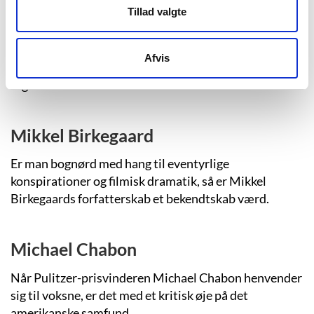
Tillad valgte
Eksperimenterende, legende, charmerende,
udfordrende og stille og rolig skriver Lars Frost om
litteratur, hverdag, venskab, kærlighed, ansvar og
Afvis
godt og skidt i mennesket og samfundet i det hele
taget.
Mikkel Birkegaard
Er man bognørd med hang til eventyrlige
konspirationer og filmisk dramatik, så er Mikkel
Birkegaards forfatterskab et bekendtskab værd.
Michael Chabon
Når Pulitzer-prisvinderen Michael Chabon henvender
sig til voksne, er det med et kritisk øje på det
amerikanske samfund.