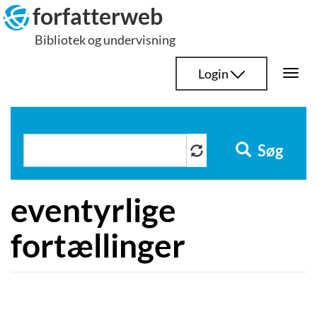
Hop
forfatterweb
til
Bibliotek og undervisning
indhold
Login
Togg
navi
Søg
eventyrlige
fortællinger