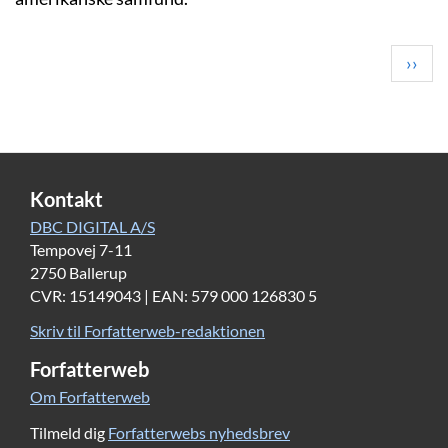
Pagination
Next
››
page
Kontakt
DBC DIGITAL A/S
Tempovej 7-11
2750 Ballerup
CVR: 15149043 | EAN: 579 000 126830 5
Skriv til Forfatterweb-redaktionen
Forfatterweb
Om Forfatterweb
Tilmeld dig
Forfatterwebs nyhedsbrev