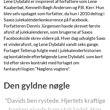
Lene Dybdahl er inspireret af forfattere som Lene
Kaaberbøl, Kenneth Bøgh Andersen og P.B. Kerr. Hun
blev selv opdaget som forfatter, da hun i 2010 deltog i
Saxos julekalenderkonkurrence på Facebook.
Forfatteren Dennis Jürgensen havde skrevet første
afsnit af julekalenderen, som brugerne af Saxos
Facebookside skrev videre på. Hver dag udvalgte Saxo
et vinderafsnit, og Lene Dybdahl vandt seks gange.
Forlaget Tellerup fulgte med i julekalenderhistorien
og kontaktede efterfølgende Lene Dybdahl, som kort
tid efter skrev kontrakt med forlaget om
fantasytrilogien ”Nøglens vogtere”.
Den gyldne nøgle
”Davids ben rystede. Hjertets kraftige
banken gjorde ham stakåndet. Han