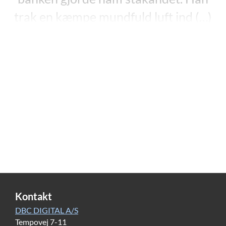
trak en kæmpe mundfuld luft ind (…)
Sveden løb ned ad tindingerne af
koncentration, anstrengelse og
nervøsitet. Selve statuen af Columbus
var meget højere end det havde set ud
nede fra jorden. Den var næsten tre
meter. Han klatrede det sidste stykke
op, indtil han sad på skulderen af
Columbus.”
”Den gyldne nøgle”, s. 175-176.
Kontakt
Lene Dybdahls
”Den gyldne nøgle”
(2012) er første
DBC DIGITAL A/S
bind i fantasytrilogien
”Nøglens vogtere”.
Bind to og
Tempovej 7-11