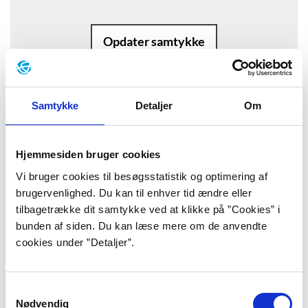
Opdater samtykke
Samtykke
Detaljer
Om
Baggrund
Hjemmesiden bruger cookies
”Det var nat i Alhambra-paladset, og
Vi bruger cookies til besøgsstatistik og optimering af
brugervenlighed. Du kan til enhver tid ændre eller
alt åndede tilsyneladende fred og ro.
tilbagetrække dit samtykke ved at klikke på ”Cookies” i
Men et par sorte øjne stirrede uroligt
bunden af siden. Du kan læse mere om de anvendte
cookies under ”Detaljer”.
ud i natten. Paladsets hersker, selveste
sultanen Boabdil, lå søvnløs og
Samtykkevalg
grublede. Jorden skælvede.
Nødvendig