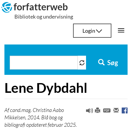
Hop
forfatterweb
til
Bibliotek og undervisning
indhold
Login
Togg
navi
Søg
Lene Dybdahl
cand.mag. Christina Aabo
Mikkelsen, 2014. Blå bog og
bibliografi opdateret februar 2025.