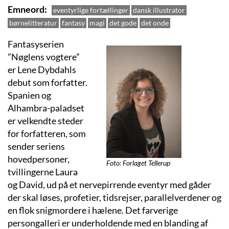
Emneord
eventyrlige fortællinger
dansk illustrator
børnelitteratur
fantasy
magi
det gode
det onde
Fantasyserien
”Nøglens vogtere”
er Lene Dybdahls
debut som forfatter.
Spanien og
Alhambra-paladset
er velkendte steder
for forfatteren, som
sender seriens
hovedpersoner,
Foto: Forlaget Tellerup
tvillingerne Laura
og David, ud på et nervepirrende eventyr med gåder
der skal løses, profetier, tidsrejser, parallelverdener og
en flok snigmordere i hælene. Det farverige
persongalleri er underholdende med en blanding af