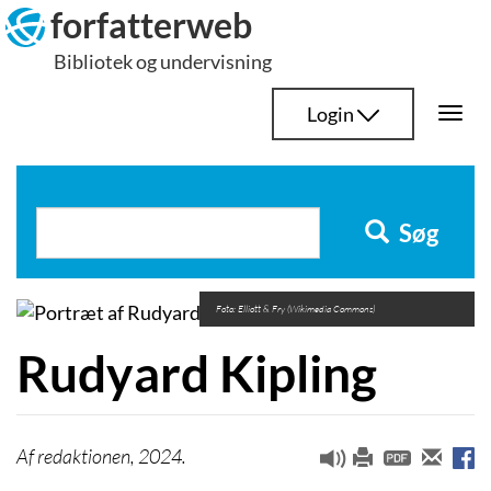
Hop
forfatterweb
til
Bibliotek og undervisning
indhold
Login
Togg
navi
Søg
Foto: Elliott & Fry (Wikimedia Commons)
Rudyard Kipling
redaktionen, 2024.