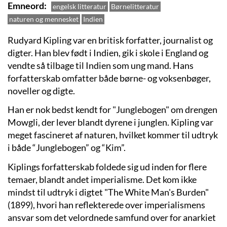
Emneord
engelsk litteratur
Børnelitteratur
naturen og mennesket
Indien
Rudyard Kipling var en britisk forfatter, journalist og
digter. Han blev født i Indien, gik i skole i England og
vendte så tilbage til Indien som ung mand. Hans
forfatterskab omfatter både børne- og voksenbøger,
noveller og digte.
Han er nok bedst kendt for "Junglebogen" om drengen
Mowgli, der lever blandt dyrene i junglen. Kipling var
meget fascineret af naturen, hvilket kommer til udtryk
i både “Junglebogen” og “Kim”.
Kiplings forfatterskab foldede sig ud inden for flere
temaer, blandt andet imperialisme. Det kom ikke
mindst til udtryk i digtet "The White Man's Burden"
(1899), hvori han reflekterede over imperialismens
ansvar som det velordnede samfund over for anarkiet