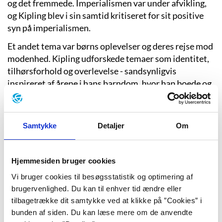
og det fremmede. Imperialismen var under afvikling,
og Kipling blev i sin samtid kritiseret for sit positive
syn på imperialismen.
Et andet tema var børns oplevelser og deres rejse mod
modenhed. Kipling udforskede temaer som identitet,
tilhørsforhold og overlevelse - sandsynligvis
inspireret af årene i hans barndom, hvor han boede og
gik i skole i England, mens hans forældre blev i Indien.
Kipling fik Nobelprisen i litteratur i 1907 for sit
forfatterskab, i særdeleshed for den originale fantasi
Samtykke
Detaljer
Om
og den bemærkelsesværdige fortællerevne. Han var
den første engelsksprogede forfatter, der fik prisen.
Hjemmesiden bruger cookies
Det er Rudyard Kipling, der har skrevet den originale
Vi bruger cookies til besøgsstatistik og optimering af
tekst til "The road to Mandalay", som senere er
brugervenlighed. Du kan til enhver tid ændre eller
oversat til dansk af Kai Friis Møller og har fået melodi
tilbagetrække dit samtykke ved at klikke på ”Cookies” i
af Erling Winkel.
bunden af siden. Du kan læse mere om de anvendte