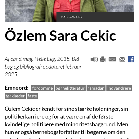
Foto: Lizette Kabré
Özlem Sara Cekic
cand.mag. Helle Eeg, 2015. Blå
bog og bibliografi opdateret februar
2025.
Emneord
fordomme
børnelitteratur
ramadan
indvandrere
tørklæder
faste
Özlem Cekic er kendt for sine stærke holdninger, sin
politikerkarriere og for at være en af de første
kvindelige politikere med minoritetsbaggrund. Men
hun er også børnebogsforfatter til bøgerne om den