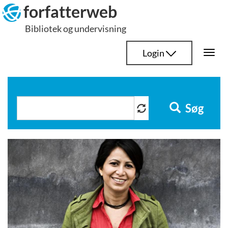
Hop
forfatterweb
til
Bibliotek og undervisning
indhold
Login
Togg
navi
Søg