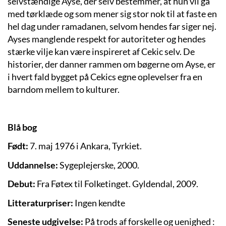
selvstændige Ayse, der selv bestemmer, at hun vil gå
med tørklæde og som mener sig stor nok til at faste en
hel dag under ramadanen, selvom hendes far siger nej.
Ayses manglende respekt for autoriteter og hendes
stærke vilje kan være inspireret af Cekic selv. De
historier, der danner rammen om bøgerne om Ayse, er
i hvert fald bygget på Cekics egne oplevelser fra en
barndom mellem to kulturer.
Blå bog
Født:
7. maj 1976 i Ankara, Tyrkiet.
Uddannelse:
Sygeplejerske, 2000.
Debut:
Fra Føtex til Folketinget. Gyldendal, 2009.
Litteraturpriser:
Ingen kendte
Seneste udgivelse:
På trods af forskelle og uenighed :