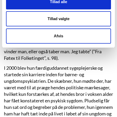
Tillad alle
boet i Danmark. Samme år, som hun tog
studentereksamen fra Rysensteen Gymnasium i 1996,
blev hun gift med en mand fra forældrenes hjemby i
Tillad valgte
Tyrkiet. Det var et arrangeret ægteskab, ikke et
tvangsægteskab, men det var ulykkeligt, og Cekic blev
Afvis
skilt igen seks år senere, som hun selv siger: ”Et
arrangeret ægteskab er ligesom at spille lotto. Enten
vinder man, eller også taber man. Jeg tabte” (”Fra
Føtex til Folketinget”, s. 98).
I 2000 blev hun færdiguddannet sygeplejerske og
startede sin karriere inden for børne- og
ungdomspsykiatrien. De skæbner, hun mødte der, har
været med til at præge hendes politiske mærkesager,
hvilket kun forstærkes af, at hendes bror i voksen alder
har fået konstateret en psykisk sygdom. Pludselig får
hun sat ord og begreber på de problemer, hun igennem
ham har haft tæt inde på livet i løbet af sin ungdom og