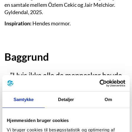
en samtale mellem Özlem Cekic og Jair Melchior.
Gyldendal, 2025.
Inspiration:
Hendes mormor.
Baggrund
”Hvis ikke alle de mennesker havde
hjulpet mig, kunne det lige så godt
have været mig, der skulle tidligt op
Samtykke
Detaljer
Om
hver dag til et benhårdt rengøringsjob
og var mor til tre børn i et ulykkeligt
Hjemmesiden bruger cookies
ægteskab.”
Vi bruger cookies til besøgsstatistik og optimering af