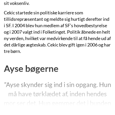
sit voksenliv.
Cekic startede sin politiske karriere som
tillidsrepræsentant og meldte sig hurtigt derefter ind
i SF. I 2004 blev hun medlem af SF’s hovedbestyrelse
og i 2007 valgt ind i Folketinget. Politik åbnede en helt
ny verden, hvilket var medvirkende til at få hende ud af
det dårlige ægteskab. Cekic blev gift igen i 2006 og har
tre børn.
Ayse bøgerne
”Ayse skynder sig ind i sin opgang. Hun
må have tørklædet af, inden hendes
mor ser det. Hun gemmer det i bunden
af tasken, før hun åbner døren til deres