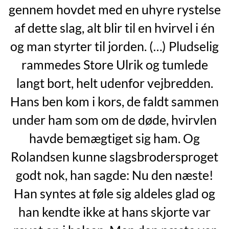
gennem hovdet med en uhyre rystelse
af dette slag, alt blir til en hvirvel i én
og man styrter til jorden. (…) Pludselig
rammedes Store Ulrik og tumlede
langt bort, helt udenfor vejbredden.
Hans ben kom i kors, de faldt sammen
under ham som om de døde, hvirvlen
havde bemægtiget sig ham. Og
Rolandsen kunne slagsbrodersproget
godt nok, han sagde: Nu den næste!
Han syntes at føle sig aldeles glad og
han kendte ikke at hans skjorte var