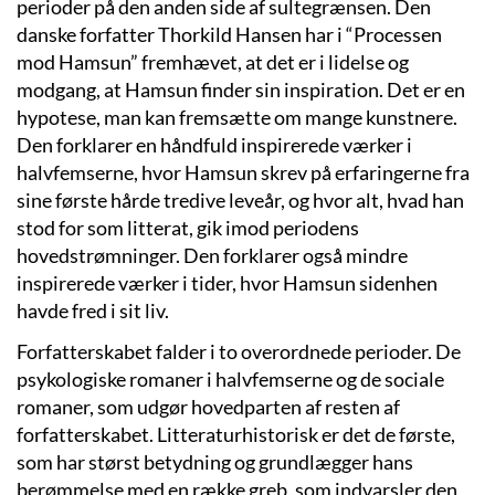
perioder på den anden side af sultegrænsen. Den
danske forfatter Thorkild Hansen har i “Processen
mod Hamsun” fremhævet, at det er i lidelse og
modgang, at Hamsun finder sin inspiration. Det er en
hypotese, man kan fremsætte om mange kunstnere.
Den forklarer en håndfuld inspirerede værker i
halvfemserne, hvor Hamsun skrev på erfaringerne fra
sine første hårde tredive leveår, og hvor alt, hvad han
stod for som litterat, gik imod periodens
hovedstrømninger. Den forklarer også mindre
inspirerede værker i tider, hvor Hamsun sidenhen
havde fred i sit liv.
Forfatterskabet falder i to overordnede perioder. De
psykologiske romaner i halvfemserne og de sociale
romaner, som udgør hovedparten af resten af
forfatterskabet. Litteraturhistorisk er det de første,
som har størst betydning og grundlægger hans
berømmelse med en række greb, som indvarsler den