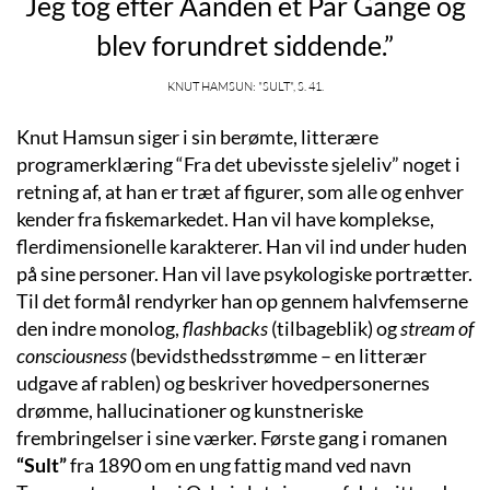
Jeg tog efter Aanden et Par Gange og
blev forundret siddende.”
Knut Hamsun: "Sult", s. 41.
Knut Hamsun siger i sin berømte, litterære
programerklæring “Fra det ubevisste sjeleliv” noget i
retning af, at han er træt af figurer, som alle og enhver
kender fra fiskemarkedet. Han vil have komplekse,
flerdimensionelle karakterer. Han vil ind under huden
på sine personer. Han vil lave psykologiske portrætter.
Til det formål rendyrker han op gennem halvfemserne
den indre monolog,
flashbacks
(tilbageblik) og
stream of
consciousness
(bevidsthedsstrømme – en litterær
udgave af rablen) og beskriver hovedpersonernes
drømme, hallucinationer og kunstneriske
frembringelser i sine værker. Første gang i romanen
“Sult”
fra 1890 om en ung fattig mand ved navn