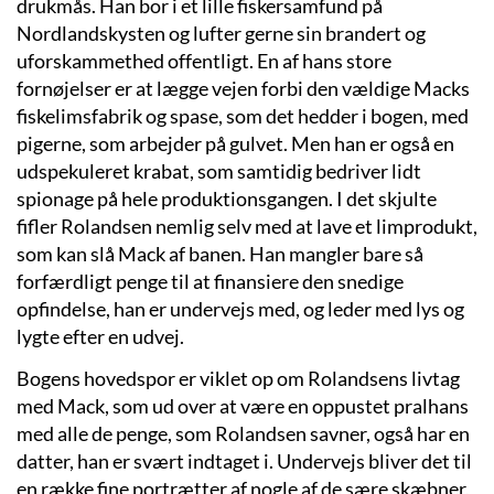
drukmås. Han bor i et lille fiskersamfund på
Nordlandskysten og lufter gerne sin brandert og
uforskammethed offentligt. En af hans store
fornøjelser er at lægge vejen forbi den vældige Macks
fiskelimsfabrik og spase, som det hedder i bogen, med
pigerne, som arbejder på gulvet. Men han er også en
udspekuleret krabat, som samtidig bedriver lidt
spionage på hele produktionsgangen. I det skjulte
fifler Rolandsen nemlig selv med at lave et limprodukt,
som kan slå Mack af banen. Han mangler bare så
forfærdligt penge til at finansiere den snedige
opfindelse, han er undervejs med, og leder med lys og
lygte efter en udvej.
Bogens hovedspor er viklet op om Rolandsens livtag
med Mack, som ud over at være en oppustet pralhans
med alle de penge, som Rolandsen savner, også har en
datter, han er svært indtaget i. Undervejs bliver det til
en række fine portrætter af nogle af de sære skæbner,