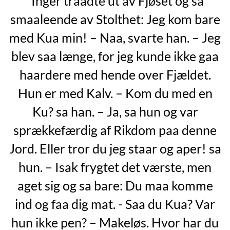
“Inger traadte ut av Fjøset og sa
smaaleende av Stolthet: Jeg kom bare
med Kua min! – Naa, svarte han. – Jeg
blev saa længe, for jeg kunde ikke gaa
haardere med hende over Fjældet.
Hun er med Kalv. – Kom du med en
Ku? sa han. – Ja, sa hun og var
sprækkefærdig af Rikdom paa denne
Jord. Eller tror du jeg staar og aper! sa
hun. – Isak frygtet det værste, men
aget sig og sa bare: Du maa komme
ind og faa dig mat. - Saa du Kua? Var
hun ikke pen? – Makeløs. Hvor har du