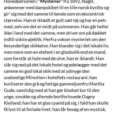
Hovedpersonen i
“Mysterier”
fra 1892, Nagel,
ankommer med dampskibet til en lille norsk kystby og
gir’ sig med det samme til kende som en ekscentrisk
størrelse. Han er iklædt et gult sæt tøj og har en pels
med, selv om det er midt på sommeren. Han går heller
ikke i land med det samme, men driver om på dækket
indtil sidste øjeblik. Herfra vokser mysteriet om den
besynderlige skikkelse. Han blander sig i det lokale liv,
men mere som en elefant i en glasbutik end en mand,
som forstår at hyle med de ulve, han er iblandt. Han
slår sig ned på det lokale hotel og ødelægger med det
samme en god lokal skik med at ydmyge den
undseelige Minutten i hotellets restaurant; han
kurtiserer den grå og fattige gammeljomfru Martha
Gude, samtidig med at han gør klodset kur til den
unge, smukke og allerede bortforlovede Dagny
Kielland; han har et glas cyanid på sig, i fald han skulle
få lyst til at forlade livet; han får besøg af en mystisk,