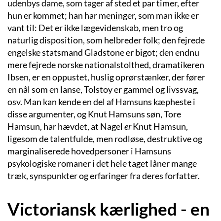
udenbys dame, som tager af sted et par timer, efter
hun er kommet; han har meninger, som man ikke er
vant til: Det er ikke lægevidenskab, men tro og
naturlig disposition, som helbreder folk; den fejrede
engelske statsmand Gladstone er bigot; den endnu
mere fejrede norske nationalstolthed, dramatikeren
Ibsen, er en oppustet, huslig oprørstænker, der fører
en nål som en lanse, Tolstoy er gammel og livssvag,
osv. Man kan kende en del af Hamsuns kæpheste i
disse argumenter, og Knut Hamsuns søn, Tore
Hamsun, har hævdet, at Nagel
er
Knut Hamsun,
ligesom de talentfulde, men rodløse, destruktive og
marginaliserede hovedpersoner i Hamsuns
psykologiske romaner i det hele taget låner mange
træk, synspunkter og erfaringer fra deres forfatter.
Victoriansk kærlighed - en