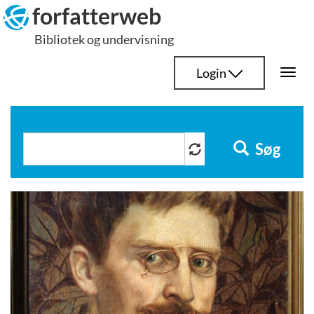
Hop
forfatterweb
til
Bibliotek og undervisning
indhold
Login
Togg
navi
Søg