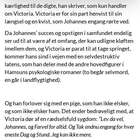
kærlighed til de digte, han skriver, som kun handler
om Victoria. Victoria er for sin part henvist til sin
længsel og en kvist, som Johannes engang rørte ved.
Da Johannes’ succes og opstigen i samfundet endelig
ser ud til at være af et omfang, der kan udligne kløften
imellem dem, og Victoria er parat til at tage springet,
kommer hans sind i vejen med en selvdestruktiv
latens, som han deler med de andre hovedfigurer i
Hamsuns psykologiske romaner (to begår selvmord,
en går i landflygtighed).
Og han forlover sig med en pige, som han ikke elsker,
og som ikke elsker ham. Det ender bedrøveligt med, at
Victoria dør af en rædselsfuld sygdom:
“Lev da vel,
Johannes, og Farvel for altid. Og Tak endnu engang for hver
eneste Dag og Stund. Jeg kan ikke mere.