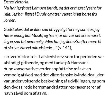
Deres Victoria.
Nu har jeg faaet Lampen tændt, og det er meget lysere for
mig. Jeg har ligget i Dvale og atter været langt borte fra
Jorden.
Gudskelov, det er ikke saa uhyggeligt for mig som før, jeg
hører endog lidt Musik, og frem for alt var det ikke mørkt.
Jeg er saa taknemmelig. Men har jeg ikke Kræfter mere til
at skrive. Farvel min elskede …”
(s. 141),
skriver Victoria i sit afskedsbrev, som for perioden var
afsindigt gribende, og med tanke på Hamsuns
bundkonservative verdensopfattelse måske en
vemodig afsked med det viktorianske kvindeideal, der
var under voksende beskydning af udviklingen, og som
den dydssirede herremandsdatter repræsenterer af
navn såvel som af gavn.