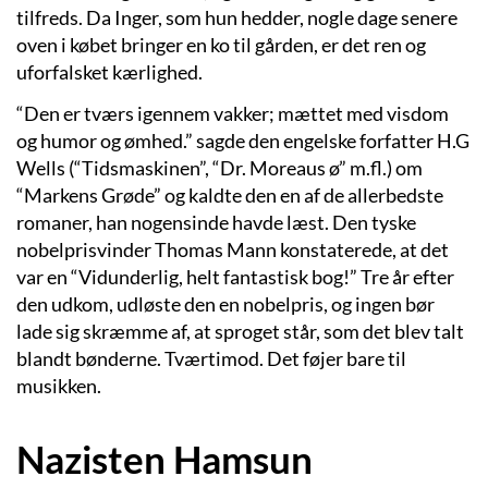
tilfreds. Da Inger, som hun hedder, nogle dage senere
oven i købet bringer en ko til gården, er det ren og
uforfalsket kærlighed.
“Den er tværs igennem vakker; mættet med visdom
og humor og ømhed.” sagde den engelske forfatter H.G
Wells (“Tidsmaskinen”, “Dr. Moreaus ø” m.fl.) om
“Markens Grøde” og kaldte den en af de allerbedste
romaner, han nogensinde havde læst. Den tyske
nobelprisvinder Thomas Mann konstaterede, at det
var en “Vidunderlig, helt fantastisk bog!” Tre år efter
den udkom, udløste den en nobelpris, og ingen bør
lade sig skræmme af, at sproget står, som det blev talt
blandt bønderne. Tværtimod. Det føjer bare til
musikken.
Nazisten Hamsun