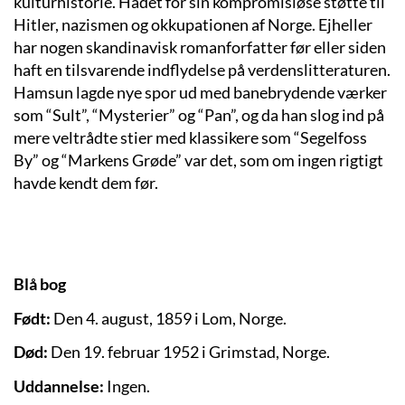
kulturhistorie. Hadet for sin kompromisløse støtte til
Hitler, nazismen og okkupationen af Norge. Ejheller
har nogen skandinavisk romanforfatter før eller siden
haft en tilsvarende indflydelse på verdenslitteraturen.
Hamsun lagde nye spor ud med banebrydende værker
som “Sult”, “Mysterier” og “Pan”, og da han slog ind på
mere veltrådte stier med klassikere som “Segelfoss
By” og “Markens Grøde” var det, som om ingen rigtigt
havde kendt dem før.
Blå bog
Født:
Den 4. august, 1859 i Lom, Norge.
Død:
Den 19. februar 1952 i Grimstad, Norge.
Uddannelse:
Ingen.