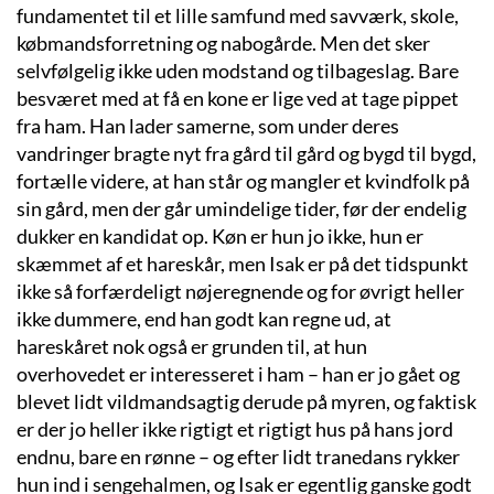
fundamentet til et lille samfund med savværk, skole,
købmandsforretning og nabogårde. Men det sker
selvfølgelig ikke uden modstand og tilbageslag. Bare
besværet med at få en kone er lige ved at tage pippet
fra ham. Han lader samerne, som under deres
vandringer bragte nyt fra gård til gård og bygd til bygd,
fortælle videre, at han står og mangler et kvindfolk på
sin gård, men der går umindelige tider, før der endelig
dukker en kandidat op. Køn er hun jo ikke, hun er
skæmmet af et hareskår, men Isak er på det tidspunkt
ikke så forfærdeligt nøjeregnende og for øvrigt heller
ikke dummere, end han godt kan regne ud, at
hareskåret nok også er grunden til, at hun
overhovedet er interesseret i ham – han er jo gået og
blevet lidt vildmandsagtig derude på myren, og faktisk
er der jo heller ikke rigtigt et rigtigt hus på hans jord
endnu, bare en rønne – og efter lidt tranedans rykker
hun ind i sengehalmen, og Isak er egentlig ganske godt