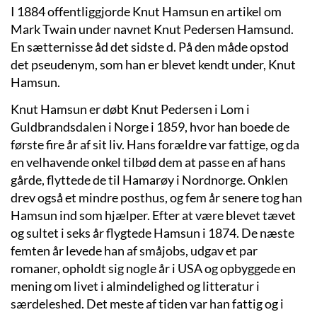
I 1884 offentliggjorde Knut Hamsun en artikel om
Mark Twain under navnet Knut Pedersen Hamsund.
En sætternisse åd det sidste d. På den måde opstod
det pseudenym, som han er blevet kendt under, Knut
Hamsun.
Knut Hamsun er døbt Knut Pedersen i Lom i
Guldbrandsdalen i Norge i 1859, hvor han boede de
første fire år af sit liv. Hans forældre var fattige, og da
en velhavende onkel tilbød dem at passe en af hans
gårde, flyttede de til Hamarøy i Nordnorge. Onklen
drev også et mindre posthus, og fem år senere tog han
Hamsun ind som hjælper. Efter at være blevet tævet
og sultet i seks år flygtede Hamsun i 1874. De næste
femten år levede han af småjobs, udgav et par
romaner, opholdt sig nogle år i USA og opbyggede en
mening om livet i almindelighed og litteratur i
særdeleshed. Det meste af tiden var han fattig og i