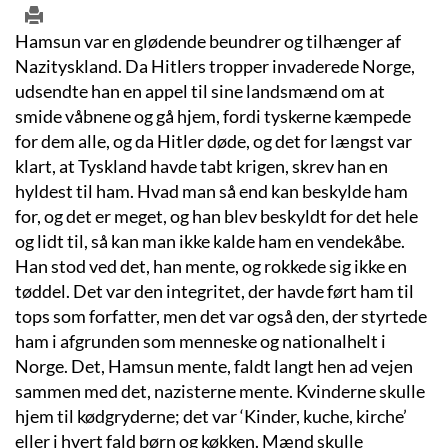
Hamsun var en glødende beundrer og tilhænger af
Nazityskland. Da Hitlers tropper invaderede Norge,
udsendte han en appel til sine landsmænd om at
smide våbnene og gå hjem, fordi tyskerne kæmpede
for dem alle, og da Hitler døde, og det for længst var
klart, at Tyskland havde tabt krigen, skrev han en
hyldest til ham. Hvad man så end kan beskylde ham
for, og det er meget, og han blev beskyldt for det hele
og lidt til, så kan man ikke kalde ham en vendekåbe.
Han stod ved det, han mente, og rokkede sig ikke en
tøddel. Det var den integritet, der havde ført ham til
tops som forfatter, men det var også den, der styrtede
ham i afgrunden som menneske og nationalhelt i
Norge. Det, Hamsun mente, faldt langt hen ad vejen
sammen med det, nazisterne mente. Kvinderne skulle
hjem til kødgryderne; det var ‘Kinder, kuche, kirche’
eller i hvert fald børn og køkken. Mænd skulle