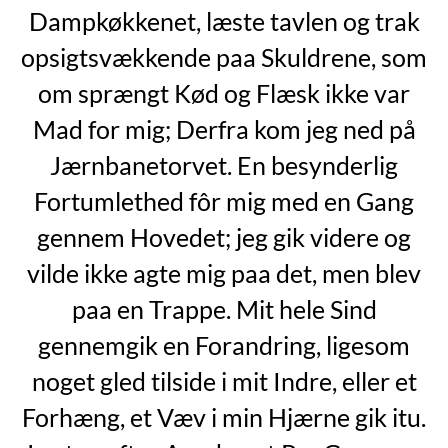
Dampkøkkenet, læste tavlen og trak
opsigtsvækkende paa Skuldrene, som
om sprængt Kød og Flæsk ikke var
Mad for mig; Derfra kom jeg ned på
Jærnbanetorvet. En besynderlig
Fortumlethed fôr mig med en Gang
gennem Hovedet; jeg gik videre og
vilde ikke agte mig paa det, men blev
paa en Trappe. Mit hele Sind
gennemgik en Forandring, ligesom
noget gled tilside i mit Indre, eller et
Forhæng, et Væv i min Hjærne gik itu.