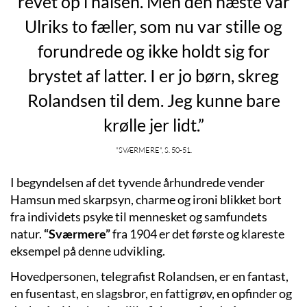
revet op i halsen. Men den næste var
Ulriks to fæller, som nu var stille og
forundrede og ikke holdt sig for
brystet af latter. I er jo børn, skreg
Rolandsen til dem. Jeg kunne bare
krølle jer lidt.”
"Sværmere", s. 50-51.
I begyndelsen af det tyvende århundrede vender
Hamsun med skarpsyn, charme og ironi blikket bort
fra individets psyke til mennesket og samfundets
natur.
“Sværmere”
fra 1904 er det første og klareste
eksempel på denne udvikling.
Hovedpersonen, telegrafist Rolandsen, er en fantast,
en fusentast, en slagsbror, en fattigrøv, en opfinder og