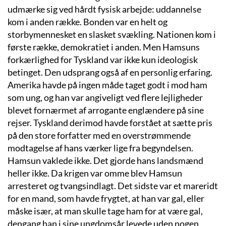
udmærke sig ved hårdt fysisk arbejde: uddannelse
kom i anden række. Bonden var en helt og
storbymennesket en slasket svækling. Nationen kom i
første række, demokratiet i anden. Men Hamsuns
forkærlighed for Tyskland var ikke kun ideologisk
betinget. Den udsprang også af en personlig erfaring.
Amerika havde på ingen måde taget godt i mod ham
som ung, og han var angiveligt ved flere lejligheder
blevet fornærmet af arrogante englændere på sine
rejser. Tyskland derimod havde forstået at sætte pris
på den store forfatter med en overstrømmende
modtagelse af hans værker lige fra begyndelsen.
Hamsun vaklede ikke. Det gjorde hans landsmænd
heller ikke. Da krigen var omme blev Hamsun
arresteret og tvangsindlagt. Det sidste var et mareridt
for en mand, som havde frygtet, at han var gal, eller
måske især, at man skulle tage ham for at være gal,
dengang han i sine ungdomsår levede uden nogen