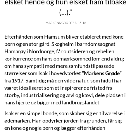
elsket hende og hun elsket ham tilbake
(…).”
"Markens Grøde", s. 15-16.
Efterhånden som Hamsum bliver etableret med kone,
børn og en stor gård, Skogheim i barndomssognet
Hamarøy i Nordnorge, får outsideren og rebellen
konkurrence om hans opmærksomhed (om end aldrig
om hans sympati) med mere samfundstilpassede
størrelser som Isak i hovedværket
“Markens Grøde”
fra 1917. Samtidig må den vilde natur, som hidtil har
været idealiseret som et inspirerende fristed fra
storby, industrialisering og ævl og kævl, dele pladsen i
hans hjerte og bøger med landbrugslandet.
Isak er en simpel bonde, som skaber sig en tilværelse i
ødemarken. Han opdyrker jorden fra grunden, får sig
en kone og nogle børn og lægger efterhånden