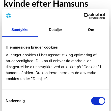
kvinde efter Hamsuns
hjerte
Samtykke
Detaljer
Om
““Nej,” svared hun. “De ved, at det er
Dem, jeg elsker, Johannes, det har De
Hjemmesiden bruger cookies
vel set? Jeg har længtes saa efter Dem
Vi bruger cookies til besøgsstatistik og optimering af
brugervenlighed. Du kan til enhver tid ændre eller
i disse Aar, at ingen, ingen fatter det.
tilbagetrække dit samtykke ved at klikke på ”Cookies” i
Jeg har gaaet her paa Vejen og tænkt:
bunden af siden. Du kan læse mere om de anvendte
cookies under ”Detaljer”.
nu holder jeg mig heller lidt ind i
Skogen ved Siden af Vejen; for der gik
Samtykkevalg
ogsaa han helst. Saa det gør jeg. Den
Nødvendig
Dag, jeg hørte, at De var kommet,