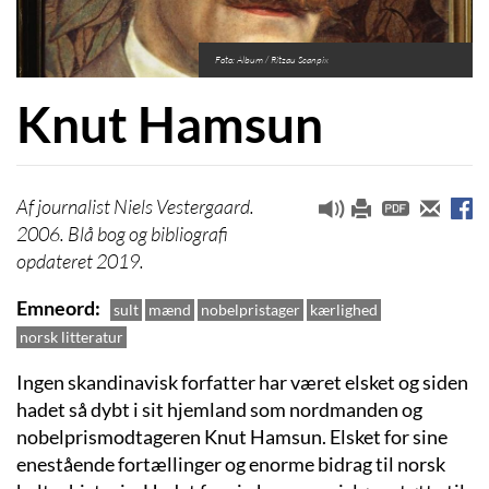
Foto: Album / Ritzau Scanpix
Knut Hamsun
journalist Niels Vestergaard.
2006. Blå bog og bibliografi
opdateret 2019.
Emneord
sult
mænd
nobelpristager
kærlighed
norsk litteratur
Ingen skandinavisk forfatter har været elsket og siden
hadet så dybt i sit hjemland som nordmanden og
nobelprismodtageren Knut Hamsun. Elsket for sine
enestående fortællinger og enorme bidrag til norsk