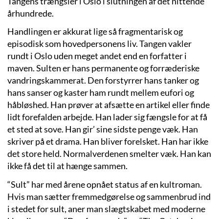
Tangens trængsler i Oslo i slutningen af det nittende
århundrede.
Handlingen er akkurat lige så fragmentarisk og
episodisk som hovedpersonens liv. Tangen vakler
rundt i Oslo uden meget andet end en forfatter i
maven. Sulten er hans permanente og forræderiske
vandringskammerat. Den forstyrrer hans tanker og
hans sanser og kaster ham rundt mellem eufori og
håbløshed. Han prøver at afsætte en artikel eller finde
lidt forefalden arbejde. Han lader sig fængsle for at få
et sted at sove. Han gir’ sine sidste penge væk. Han
skriver på et drama. Han bliver forelsket. Han har ikke
det store held. Normalverdenen smelter væk. Han kan
ikke få det til at hænge sammen.
“Sult” har med årene opnået status af en kultroman.
Hvis man sætter fremmedgørelse og sammenbrud ind
i stedet for sult, aner man slægtskabet med moderne