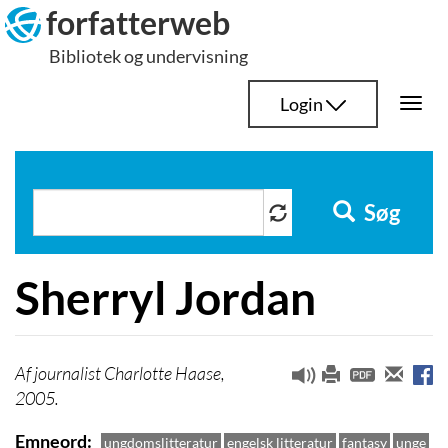
Hop
forfatterweb
til
Bibliotek og undervisning
indhold
Login
Togg
navi
Søg
Sherryl Jordan
journalist Charlotte Haase,
2005.
Emneord
ungdomslitteratur
engelsk litteratur
fantasy
unge