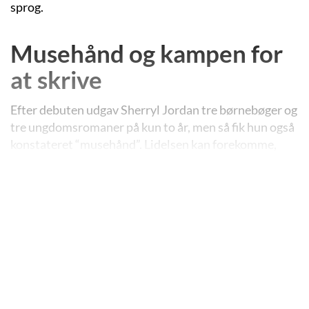
sprog.
Musehånd og kampen for
at skrive
Efter debuten udgav Sherryl Jordan tre børnebøger og
tre ungdomsromaner på kun to år, men så fik hun også
konstateret “musehånd”. Lidelsen kan forekomme,
hvis man sidder forkert eller rutinepræget og bruger
pc-musen for meget. Lægen frarådede hende at skrive,
men Sherryl nægtede at acceptere, at hun helt skulle
droppe karrieren som forfatter. I stedet besluttede
hun sig for udelukkende at koncentrere sig om
romaner og undgå billedbøgerne og de mulige opgaver
som illustrator. I 1992 udgav hun
“Winter of Fire”
(“Ildens vinter”, 1994). Hun har senere fortalt, at
bogens hovedperson var skyld i, at hun kom på benene