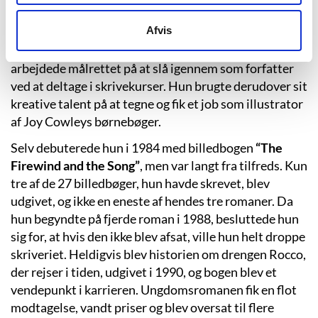
en engelsklærer opfordrede hende til at sende sine
historier til et forlag. Det kom der dog ikke noget ud af.
Afvis
Efter sin skolegang læste Sherryl pædagogik i to år og
arbejdede målrettet på at slå igennem som forfatter
ved at deltage i skrivekurser. Hun brugte derudover sit
kreative talent på at tegne og fik et job som illustrator
af Joy Cowleys børnebøger.
Selv debuterede hun i 1984 med billedbogen
“The
Firewind and the Song”
, men var langt fra tilfreds. Kun
tre af de 27 billedbøger, hun havde skrevet, blev
udgivet, og ikke en eneste af hendes tre romaner. Da
hun begyndte på fjerde roman i 1988, besluttede hun
sig for, at hvis den ikke blev afsat, ville hun helt droppe
skriveriet. Heldigvis blev historien om drengen Rocco,
der rejser i tiden, udgivet i 1990, og bogen blev et
vendepunkt i karrieren. Ungdomsromanen fik en flot
modtagelse, vandt priser og blev oversat til flere