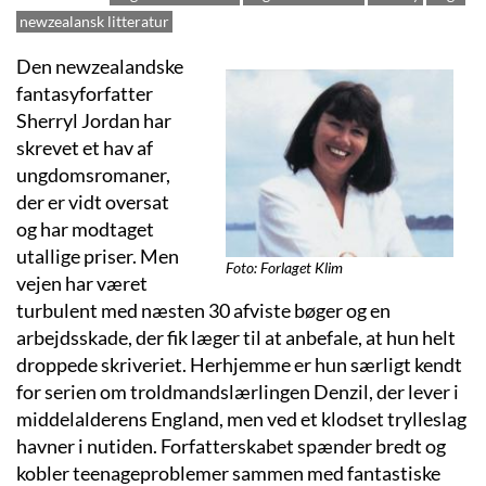
newzealansk litteratur
Den newzealandske
fantasyforfatter
Sherryl Jordan har
skrevet et hav af
ungdomsromaner,
der er vidt oversat
og har modtaget
utallige priser. Men
Foto: Forlaget Klim
vejen har været
turbulent med næsten 30 afviste bøger og en
arbejdsskade, der fik læger til at anbefale, at hun helt
droppede skriveriet. Herhjemme er hun særligt kendt
for serien om troldmandslærlingen Denzil, der lever i
middelalderens England, men ved et klodset trylleslag
havner i nutiden. Forfatterskabet spænder bredt og
kobler teenageproblemer sammen med fantastiske