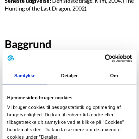
Seneste udgivelse:
Den sidste drage. Klim, 2004. (The
Hunting of the Last Dragon, 2002).
Baggrund
“Det havde aldrig været Denzils
mening at være en tyv. Han havde fået
Samtykke
Detaljer
Om
at vide, at hvis han gjorde noget, der
var ondt, ville det nedsætte hans
Hjemmesiden bruger cookies
særlige evner og svække hans
Vi bruger cookies til besøgsstatistik og optimering af
brugervenlighed. Du kan til enhver tid ændre eller
trolddomskraft. Han vidste også, at
tilbagetrække dit samtykke ved at klikke på ”Cookies” i
hvis en tyv blev fanget, fik han hugget
bunden af siden. Du kan læse mere om de anvendte
cookies under ”Detaljer”.