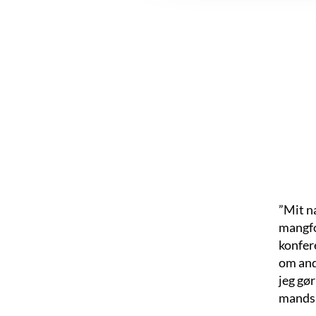
”Mit n
mangfol
konfer
om andr
jeg gør
mands b