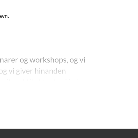
avn.
narer og workshops, og vi
og vi giver hinanden
iteret til et teater i indre
ssan og Hassan og Hassan (…)
an siger, at hans projekt i
et” siger han, og jeg ved, at
m, at jeg ikke forstår det
…)”