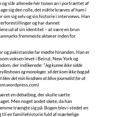
og slår allerede hér tonen an i portrættet af
åtage sig den rolle, det måtte kræves af ham i
 om sig selv og sin historie i interviews. Han
terforestillinger og har dannet
re ud af sin identitet – at være en brun
 Danmarks fremmeste aktører inden for
or og pakistanske far mødte hinanden. Han er
 som voksen levet i Beirut, New York og
arndom, der indikerede:
”
Jeg kunne ikke sidde
ed trylleshows og monologer, så det kom ikke bag på
 blev det min livsdrøm at blive journalist for at
om.wordpress.com)
 været en debatbog, der skulle sætte
laget. Men noget andet skete, da han
temme trængte sig på. Bogen blev i stedet en
til en familiehistorie fuld af mærkelige