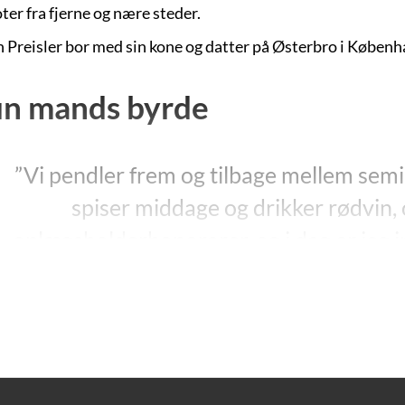
ter fra fjerne og nære steder.
 Preisler bor med sin kone og datter på Østerbro i Københ
n mands byrde
”Vi pendler frem og tilbage mellem semi
spiser middage og drikker rødvin, 
oplægsholderhonorarer, og i dag er jeg inv
by, og jeg møder op, og jeg nikker til Ha
og jeg taler med chefen for teatret, og h
Malmø gik rigtig godt, ”vi fik mange i teatr
han mener de farvede, og jeg siger til ha
mere, det hele (