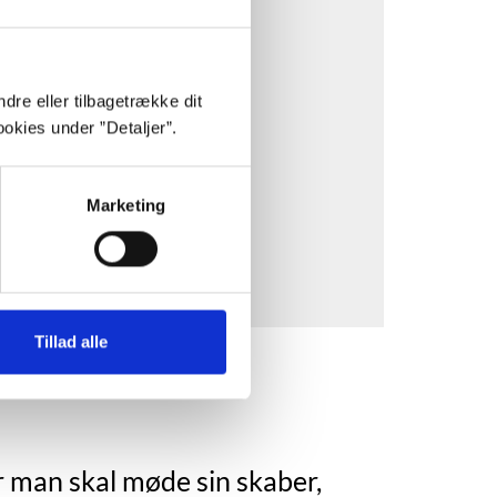
stik- og marketing-cookies.
af en tredjepart.
dre eller tilbagetrække dit
okies under ”Detaljer”.
Marketing
Tillad alle
r man skal møde sin skaber,