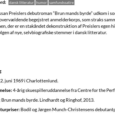
rd
dansk litteratur
humor
samfundssatire
san Preislers debutroman ”Brun mands byrde” udkom i so
 overvældende begejstret anmelderkorps, som straks samme
n, der er en stakåndet dekonstruktion af Preislers egen hi
ølgen af nye, selvbiografiske stemmer i dansk litteratur.
g
2. juni
1969 i Charlottenlund.
nelse:
4-årig skuespilleruddannelse fra Centre for the Per
:
Brun mands byrde. Lindhardt og Ringhof, 2013.
aturpriser:
Bodil og Jørgen Munch-Christensens debutantp