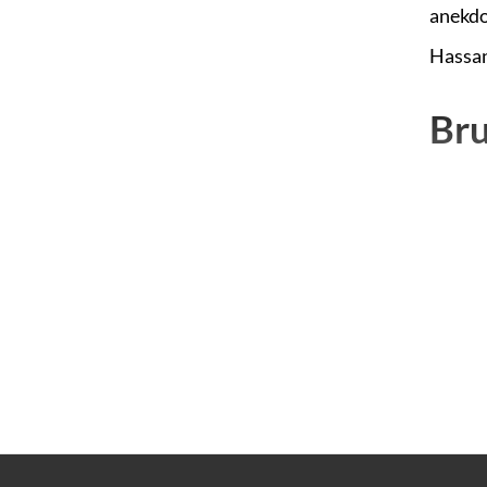
anekdo
Hassan
Bru