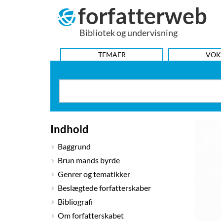
forfatterweb
Hop
til
Bibliotek og undervisning
indhold
HOVEDMENU
TEMAER
VOK
Indhold
Baggrund
Brun mands byrde
Genrer og tematikker
Beslægtede forfatterskaber
Bibliografi
Om forfatterskabet