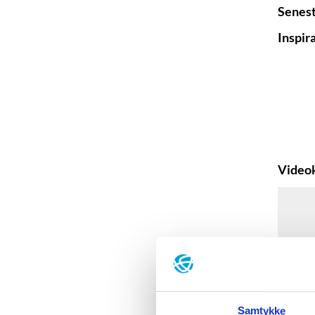
Senest
Inspir
Videok
Samtykke