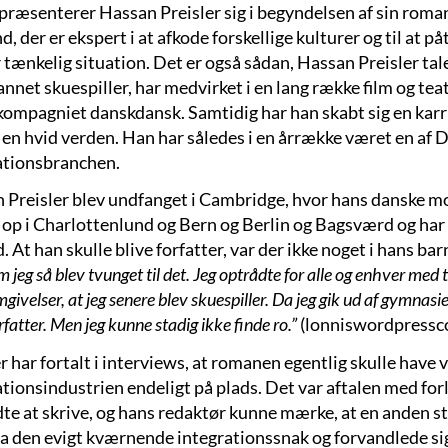
præsenterer Hassan Preisler sig i begyndelsen af sin roman 
, der er ekspert i at afkode forskellige kulturer og til at p
tænkelig situation. Det er også sådan, Hassan Preisler taler
nnet skuespiller, har medvirket i en lang række film og tea
kompagniet danskdansk. Samtidig har han skabt sig en karrie
 en hvid verden. Han har således i en årrække været en af
ationsbranchen.
 Preisler blev undfanget i Cambridge, hvor hans danske m
 op i Charlottenlund og Bern og Berlin og Bagsværd og har
 At han skulle blive forfatter, var der ikke noget i hans b
 om jeg så blev tvunget til det. Jeg optrådte for alle og enhver m
ivelser, at jeg senere blev skuespiller. Da jeg gik ud af gymnasiet
rfatter. Men jeg kunne stadig ikke finde ro.”
(lonniswordpressc
r har fortalt i interviews, at romanen egentlig skulle have
ationsindustrien endeligt på plads. Det var aftalen med for
te at skrive, og hans redaktør kunne mærke, at en anden s
ra den evigt kværnende integrationssnak og forvandlede sig 