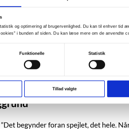
For at se denne video, skal du acceptere stati
s
Indholdet stilles nemlig til rådighed 
atistik og optimering af brugervenlighed. Du kan til enhver tid æn
ookies” i bunden af siden. Du kan læse mere om de anvendte co
Opdater samtykke
Funktionelle
Statistik
Vælg "Tillad alle"
Tillad valgte
ggrund
”Det begynder foran spejlet, det hele. Nå