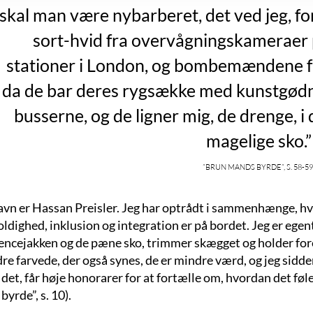
skal man være nybarberet, det ved jeg, for 
sort-hvid fra overvågningskameraer 
stationer i London, og bombemændene f
da de bar deres rygsække med kunstgødn
busserne, og de ligner mig, de drenge, i
magelige sko.”
”Brun mands byrde”, s. 58-59
avn er Hassan Preisler. Jeg har optrådt i sammenhænge, h
dighed, inklusion og integration er på bordet. Jeg er egent
encejakken og de pæne sko, trimmer skægget og holder for
e farvede, der også synes, de er mindre værd, og jeg sidde
 det, får høje honorarer for at fortælle om, hvordan det føle
yrde”, s. 10).