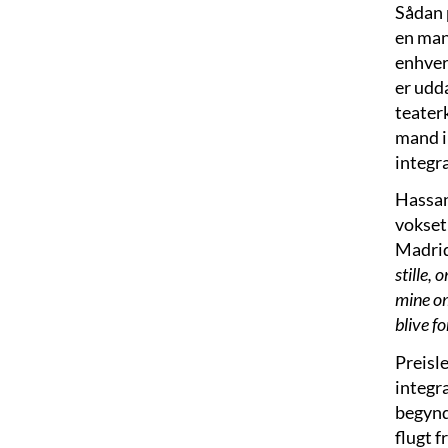
Sådan 
en mand
enhver 
er udda
teater
mand i
integr
Hassan
vokset
Madrid.
stille,
mine omg
blive fo
Preisle
integr
begynd
flugt f