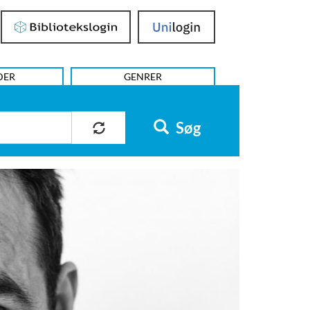
Bibliotekslogin
UniLogin
DER
GENRER
Søg