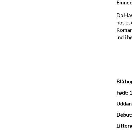
Emneo
Da Has
hos et
Romane
ind i b
Blå bo
Født:
1
Uddan
Debut
Litter