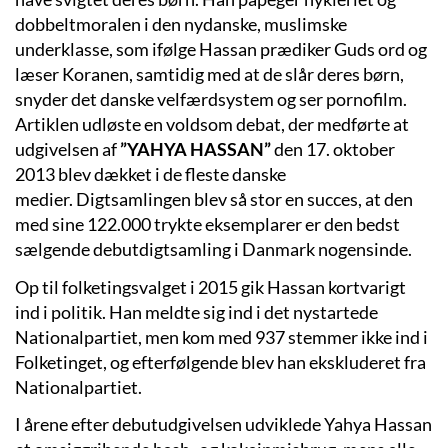
dobbeltmoralen i den nydanske, muslimske
underklasse, som ifølge Hassan prædiker Guds ord og
læser Koranen, samtidig med at de slår deres børn,
snyder det danske velfærdsystem og ser pornofilm.
Artiklen udløste en voldsom debat, der medførte at
udgivelsen af
”YAHYA HASSAN”
den 17. oktober
2013 blev dækket i de fleste danske
medier.
Digtsamlingen blev så stor en succes, at den
med sine 122.000 trykte eksemplarer er den bedst
sælgende debutdigtsamling i Danmark nogensinde.
Op til folketingsvalget i 2015 gik Hassan kortvarigt
ind i politik. Han meldte sig ind i det nystartede
Nationalpartiet, men kom med 937 stemmer ikke ind i
Folketinget, og efterfølgende blev han ekskluderet fra
Nationalpartiet.
I årene efter debutudgivelsen udviklede Yahya Hassan