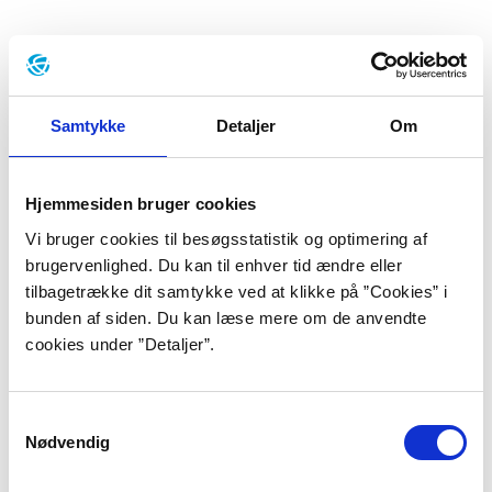
Baggrund
”JEG VIL SKRIVE ET DIGT OG LÆSE I
Samtykke
Detaljer
Om
EN AVIS/ OG EFTER LÆNGERE TIDS
UBESLUTSOMHED/ VÆLGE EN BOG
Hjemmesiden bruger cookies
FRA SAMLINGEN/ MEN ET OPKALD
Vi bruger cookies til besøgsstatistik og optimering af
brugervenlighed. Du kan til enhver tid ændre eller
FRA EN FÆTTER/ OG JEG ER PÅ VEJ
tilbagetrække dit samtykke ved at klikke på ”Cookies” i
UD AF DØREN/ MED HANDSKER I
bunden af siden. Du kan læse mere om de anvendte
cookies under ”Detaljer”.
LOMMEN OG VÆRKTØJ I TASKEN”
”YAHYA HASSAN”, s. 128.
Samtykkevalg
Nødvendig
Yahya Hassan blev født i 1995 af forældre, der begge
er kommet til Danmark i slutningen af 1980’erne som