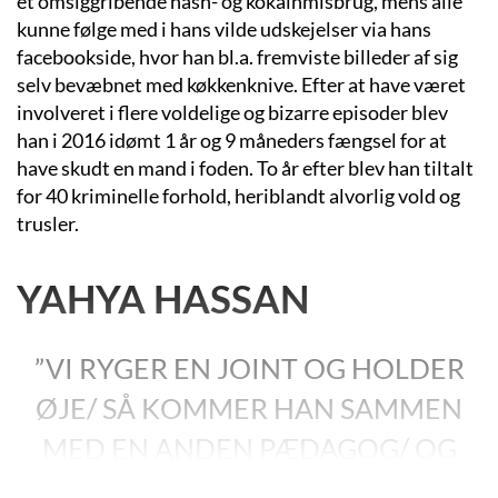
et omsiggribende hash- og kokainmisbrug, mens alle
kunne følge med i hans vilde udskejelser via hans
facebookside, hvor han bl.a. fremviste billeder af sig
selv bevæbnet med køkkenknive. Efter at have været
involveret i flere voldelige og bizarre episoder blev
han i 2016 idømt 1 år og 9 måneders fængsel for at
have skudt en mand i foden. To år efter blev han tiltalt
for 40 kriminelle forhold, heriblandt alvorlig vold og
trusler.
YAHYA HASSAN
”VI RYGER EN JOINT OG HOLDER
ØJE/ SÅ KOMMER HAN SAMMEN
MED EN ANDEN PÆDAGOG/ OG
BENJAMIN SIGER AT DET ER EN