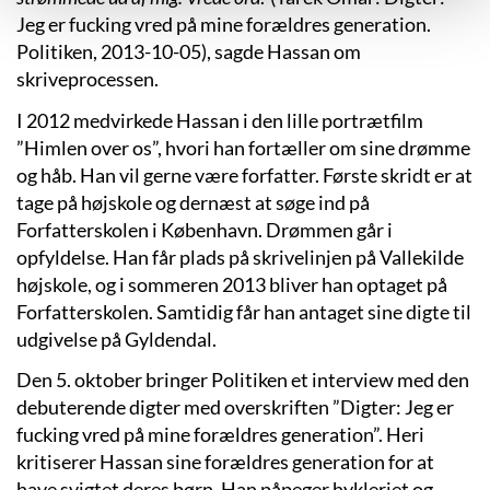
Jeg er fucking vred på mine forældres generation.
Politiken, 2013-10-05), sagde Hassan om
skriveprocessen.
I 2012 medvirkede Hassan i den lille portrætfilm
”Himlen over os”, hvori han fortæller om sine drømme
og håb. Han vil gerne være forfatter. Første skridt er at
tage på højskole og dernæst at søge ind på
Forfatterskolen i København. Drømmen går i
opfyldelse. Han får plads på skrivelinjen på Vallekilde
højskole, og i sommeren 2013 bliver han optaget på
Forfatterskolen. Samtidig får han antaget sine digte til
udgivelse på Gyldendal.
Den 5. oktober bringer Politiken et interview med den
debuterende digter med overskriften ”Digter: Jeg er
fucking vred på mine forældres generation”. Heri
kritiserer Hassan sine forældres generation for at
have svigtet deres børn. Han påpeger hykleriet og