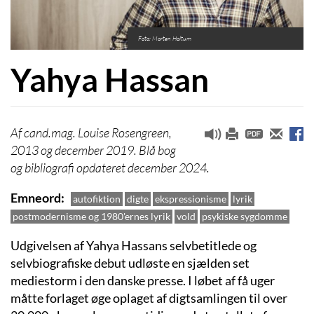
Foto: Morten Holtum
Yahya Hassan
cand.mag. Louise Rosengreen,
2013 og december 2019. Blå bog
og bibliografi opdateret december 2024.
Emneord
autofiktion
digte
ekspressionisme
lyrik
postmodernisme og 1980'ernes lyrik
vold
psykiske sygdomme
Udgivelsen af Yahya Hassans selvbetitlede og
selvbiografiske debut udløste en sjælden set
mediestorm i den danske presse. I løbet af få uger
måtte forlaget øge oplaget af digtsamlingen til over