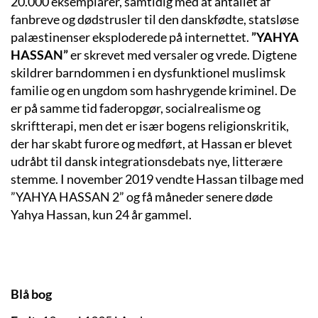
20.000 eksemplarer, samtidig med at antallet af
fanbreve og dødstrusler til den danskfødte, statsløse
palæstinenser eksploderede på internettet.
”YAHYA
HASSAN”
er skrevet med versaler og vrede. Digtene
skildrer barndommen i en dysfunktionel muslimsk
familie og en ungdom som hashrygende kriminel. De
er på samme tid faderopgør, socialrealisme og
skriftterapi, men det er især bogens religionskritik,
der har skabt furore og medført, at Hassan er blevet
udråbt til dansk integrationsdebats nye, litterære
stemme.
I november 2019 vendte Hassan tilbage med
”YAHYA HASSAN 2” og få måneder senere døde
Yahya Hassan, kun 24 år gammel.
Blå bog