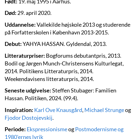
Født:
19. maj 1995 i
Aarhus.
Død:
29. april 2020.
Uddannelse:
Vallekilde højskole 2013 og studerende
på Forfatterskolen i København 2013-2015.
Debut:
YAHYA HASSAN. Gyldendal, 2013.
Litteraturpriser:
Bogforums debutantpris, 2013.
Bodil og Jørgen Munch-Christensens Kulturlegat,
2014. Politikens Litteraturpris, 2014.
Weekendavisens litteraturpris, 2014.
Seneste udgivelse:
Steffen Stubager: Familien
Hassan. Politiken, 2024. (99.4).
Inspiration:
Karl Ove Knausgård
,
Michael Strunge
og
Fjodor Dostojevskij
.
Periode:
Ekspressionisme
og
Postmodernisme og
1980'ernes lyrik