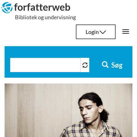
Hop
forfatterweb
til
Bibliotek og undervisning
indhold
Login
Togg
navi
Søg