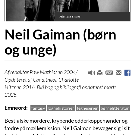
Foto: Sigrid Estrada
Neil Gaiman (børn
og unge)
redaktør Paw Mathiasen 2004/
Opdateret af Cand.theol. Charlotte
Hitzner, 2016. Blå bog og bibliografi opdateret marts
2025.
Emneord
fantasy
løgnehistorier
tegneserier
børnelitteratur
Bestialske mordere, krybende edderkoppehænder og
fædre på mælkemission. Neil Gaiman bevæger sig i sit