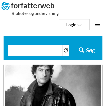
Hop
forfatterweb
til
Bibliotek og undervisning
indhold
Login
Togg
navi
Søg