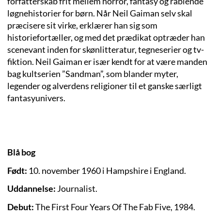
forfatterskab frit mellem horror, fantasy og rablende
løgnehistorier for børn. Når Neil Gaiman selv skal
præcisere sit virke, erklærer han sig som
historiefortæller, og med det prædikat optræder han
scenevant inden for skønlitteratur, tegneserier og tv-
fiktion. Neil Gaiman er især kendt for at være manden
bag kultserien ”Sandman”, som blander myter,
legender og alverdens religioner til et ganske særligt
fantasyunivers.
Blå bog
Født:
10. november 1960 i Hampshire i England.
Uddannelse:
Journalist.
Debut:
The First Four Years Of The Fab Five, 1984.