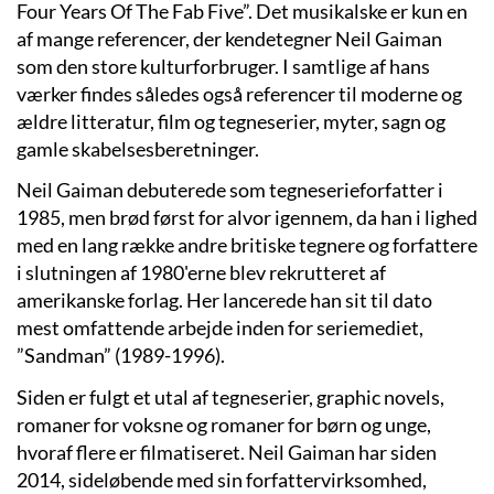
Four Years Of The Fab Five”. Det musikalske er kun en
af mange referencer, der kendetegner Neil Gaiman
som den store kulturforbruger. I samtlige af hans
værker findes således også referencer til moderne og
ældre litteratur, film og tegneserier, myter, sagn og
gamle skabelsesberetninger.
Neil Gaiman debuterede som tegneserieforfatter i
1985, men brød først for alvor igennem, da han i lighed
med en lang række andre britiske tegnere og forfattere
i slutningen af 1980'erne blev rekrutteret af
amerikanske forlag. Her lancerede han sit til dato
mest omfattende arbejde inden for seriemediet,
”Sandman” (1989-1996).
Siden er fulgt et utal af tegneserier, graphic novels,
romaner for voksne og romaner for børn og unge,
hvoraf flere er filmatiseret. Neil Gaiman har siden
2014, sideløbende med sin forfattervirksomhed,