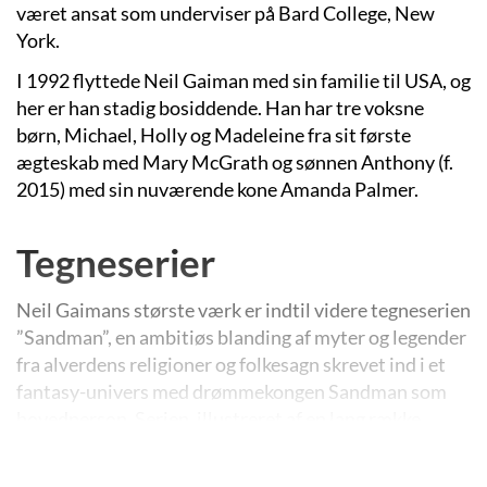
været ansat som underviser på Bard College, New
York.
I 1992 flyttede Neil Gaiman med sin familie til USA, og
her er han stadig bosiddende. Han har tre voksne
børn, Michael, Holly og Madeleine fra sit første
ægteskab med Mary McGrath og sønnen Anthony (f.
2015) med sin nuværende kone Amanda Palmer.
Tegneserier
Neil Gaimans største værk er indtil videre tegneserien
”Sandman”, en ambitiøs blanding af myter og legender
fra alverdens religioner og folkesagn skrevet ind i et
fantasy-univers med drømmekongen Sandman som
hovedperson. Serien, illustreret af en lang række
tegnere, starter som en traditionel skrækhistorie med
fantasy-elementer, men gradvis udvides spektret.