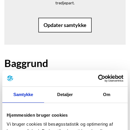
tredjepart.
Opdater samtykke
Baggrund
”Der var en hånd i mørket, og den
holdt en kniv. Kniven havde et skæfte
Samtykke
Detaljer
Om
af blankpoleret, sort ben og et blad
finere og skarpere end et barberblad.
Hjemmesiden bruger cookies
Hvis den skar i dig, ville du nok ikke
Vi bruger cookies til besøgsstatistik og optimering af