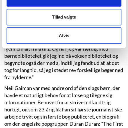
bøgerne på børnebiblioteket gik jeg i gang med
voksenbøgerne.” (Susan Cooper: Neil Gaiman: Why
our future depends on libraries, reading and
Tillad valgte
daydreaming. The Guardian, 2013-10-15. Egen
oversættelse).
Afvis
"Så satte jeg mig ind på børnebiblioteket og læste mig
igennem alt fra a til z. Og når jeg var færdig med
børnebiblioteket gik jeg ind på voksenbiblioteket og
begyndte også der med a, indtil jeg fandt ud af, at det
tog for lang tid, så jeg i stedet rev forskellige bøger ned
fra hylderne."
Neil Gaiman var med andre ord af den slags børn, der
havde et naturligt behov for at læse og tilegne sig
informationer. Behovet for at skrive indfandt sig
hurtigt, og som 23-årig fik han sit første journalistiske
arbejde trykt og sin første bog publiceret, en biografi
om den engelske popgruppen Duran Duran: ”The First