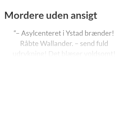
Mordere uden ansigt
“– Asylcenteret i Ystad brænder!
Råbte Wallander. – send fuld
udrykning! Det blæser voldsomt!
Hvem taler jeg med? Spurgte manden
på alarmcentralen.
Det er Wallander fra Ystad politi. Jeg
kom tilfældigvis forbi, da det begyndte
at brænde.
Kan du identificere dig? Fortsatte
telefonstemmen uberørt.