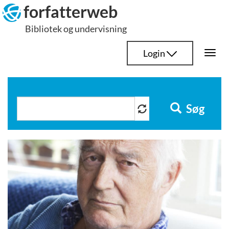
Hop
forfatterweb
til
Bibliotek og undervisning
indhold
Login
Togg
navi
Søg