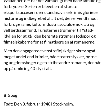
Wallander, der har det vanskeligt med både familie og
forbrydere. Serien er blevet en af største
eksportsucceser i den skandinaviske krimis gloriøse
historie og indbegrebet af alt det, den er vendt mod;
forbrugerisme, kulturindustri, socialdemokrati og
velfærdssamfund. Turisterne strømmer til Ystad-
idyllen for at gå i den berømte strømers fodspor og
filmselskaberne for at filmatisere en af romanerne.
Men den engagerede venstrefløjskriger skrev også
meget andet end krimier, både teaterstykker, børne-
og ungdomsbøger og en stribe andre romaner, der når
op på omkring 40 styk i alt.
Blå bog
Født:
Den 3. februar 1948 i Stockholm.