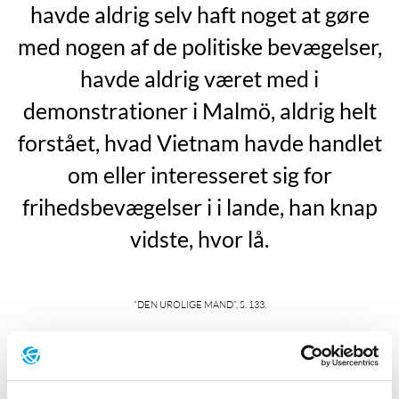
havde aldrig selv haft noget at gøre
med nogen af de politiske bevægelser,
havde aldrig været med i
demonstrationer i Malmö, aldrig helt
forstået, hvad Vietnam havde handlet
om eller interesseret sig for
frihedsbevægelser i i lande, han knap
vidste, hvor lå.
“Den urolige mand”, s. 133.
Han er den største Henning på svensk Wikipedia. Den
Henning som dukker op, inden man overhovedet har
tastet efternavnet ind, langt højere oppe på listen med