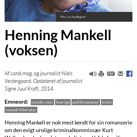
Foto: Lina Ikse Bergman
Henning Mankell
(voksen)
cand.mag. og journalist Niels
Vestergaard. Opdateret af journalist
Signe Juul Kraft. 2014.
Emneord
nordic noir
Sverige
politiromaner
krimi
svensk litteratur
Henning Mankell er nok mest kendt for sin romanserie
om den evigt urolige kriminalkommissær Kurt