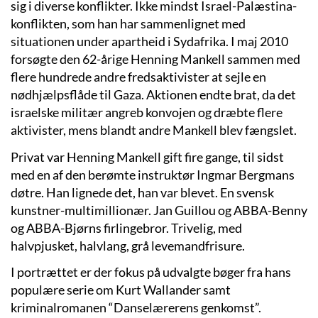
sig i diverse konflikter. Ikke mindst Israel-Palæstina-
konflikten, som han har sammenlignet med
situationen under apartheid i Sydafrika. I maj 2010
forsøgte den 62-årige Henning Mankell sammen med
flere hundrede andre fredsaktivister at sejle en
nødhjælpsflåde til Gaza. Aktionen endte brat, da det
israelske militær angreb konvojen og dræbte flere
aktivister, mens blandt andre Mankell blev fængslet.
Privat var Henning Mankell gift fire gange, til sidst
med en af den berømte instruktør Ingmar Bergmans
døtre. Han lignede det, han var blevet. En svensk
kunstner-multimillionær. Jan Guillou og ABBA-Benny
og ABBA-Bjørns firlingebror. Trivelig, med
halvpjusket, halvlang, grå levemandfrisure.
I portrættet er der fokus på udvalgte bøger fra hans
populære serie om Kurt Wallander samt
kriminalromanen “Danselærerens genkomst”.