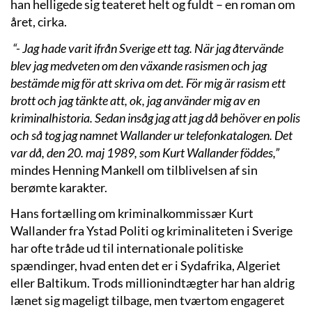
han helligede sig teateret helt og fuldt – en roman om
året, cirka.
“- Jag hade varit ifrån Sverige ett tag. När jag återvände
blev jag medveten om den växande rasismen och jag
bestämde mig för att skriva om det. För mig är rasism ett
brott och jag tänkte att, ok, jag använder mig av en
kriminalhistoria. Sedan insåg jag att jag då behöver en polis
och så tog jag namnet Wallander ur telefonkatalogen. Det
var då, den 20. maj 1989, som Kurt Wallander föddes,”
mindes Henning Mankell om tilblivelsen af sin
berømte karakter.
Hans fortælling om kriminalkommissær Kurt
Wallander fra Ystad Politi og kriminaliteten i Sverige
har ofte tråde ud til internationale politiske
spændinger, hvad enten det er i Sydafrika, Algeriet
eller Baltikum. Trods millionindtægter har han aldrig
lænet sig mageligt tilbage, men tværtom engageret