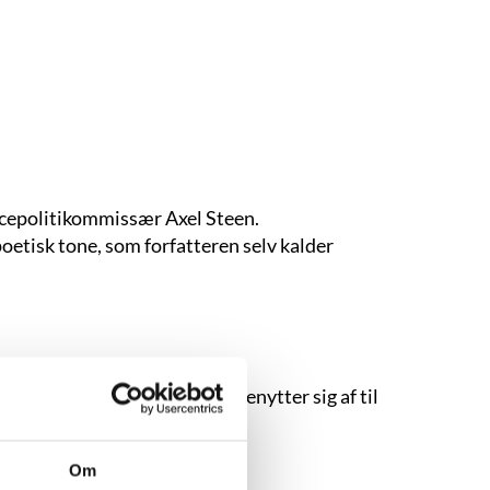
icepolitikommissær Axel Steen.
 poetisk tone, som forfatteren selv kalder
rkemidler, Jens Østergaard benytter sig af til
nger.
Om