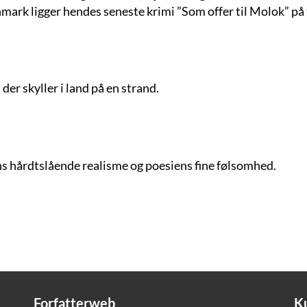
mark ligger hendes seneste krimi ”Som offer til Molok” på 
er skyller i land på en strand.
s hårdtslående realisme og poesiens fine følsomhed.
Forfatterweb
K