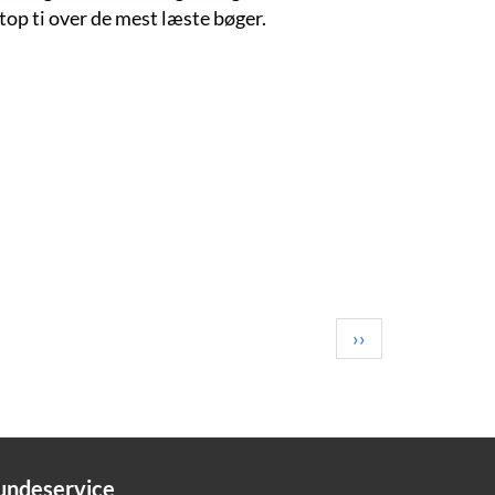
top ti over de mest læste bøger.
Next
››
page
undeservice