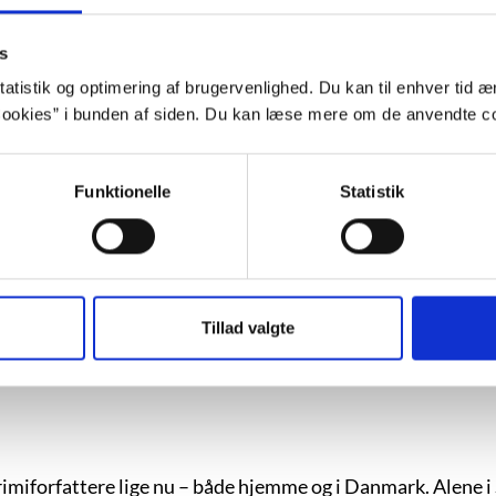
s
l til sit fabriksarbejde, satte sig ind i sin Lada med sit ma
atistik og optimering af brugervenlighed. Du kan til enhver tid æn
ookies” i bunden af siden. Du kan læse mere om de anvendte co
Funktionelle
Statistik
enhed og forekommer stort set ikke.
Tillad valgte
heorin modtaget et utal af priser og anerkendelser for sin
var det med en tone og tempo, der adskilte sig fra mængde
rimiforfattere lige nu – både hjemme og i Danmark. Alene i 