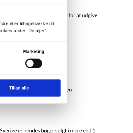
nuskript og kørte til Reykjavík for at udgive
dre eller tilbagetrække dit
okies under ”Detaljer”.
Marketing
Tillad alle
e bøger. Da han trådte ind i den
n.
Sverige er hendes bøger solgt i mere end 1