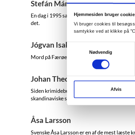
Stefán Máni
Hjemmesiden bruger cookie
En dag i 1995 sagde islandske Stefán Máni farve
det.
Vi bruger cookies til besøgsst
samtykke ved at klikke på ”C
Jógvan Isaksen
Samtykkevalg
Nødvendig
Mord på Færøerne er en yderst sjælden begiv
Johan Theorin
Afvis
Siden krimidebuten i 2007 har svenske Johan T
skandinaviske slipstrøm af kriminalromaner, 
Åsa Larsson
Svenske Åsa Larsson er en af de mest læste k