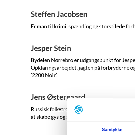
Steffen Jacobsen
Er man til krimi, spænding og storstilede for
Jesper Stein
Bydelen Nørrebro er udgangspunkt for Jespe
Opklaringsarbejdet, jagten på forbryderne og et
’2200 Noir’.
Jens Østergaard
Russisk folketro, videnskab, mishandlede børn
at skabe gys og gru i sine kriminalhistorier. 
Samtykke