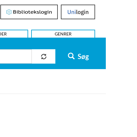
Bibliotekslogin
UniLogin
DER
GENRER
Søg