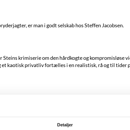
bryderjagter, er man i godt selskab hos Steffen Jacobsen.
r Steins krimiserie om den hårdkogte og kompromisløse v
 kaotisk privatliv fortælles i en realistisk, rå og til tider
 og en danskvandsdrikkende politibetjent er nogle af de vi
Forbrydelsernes afsæt er sagnfortællinger og vrangforestilli
Detaljer