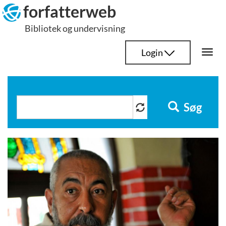
Hop
forfatterweb
til
Bibliotek og undervisning
indhold
Login
Togg
navi
Søg