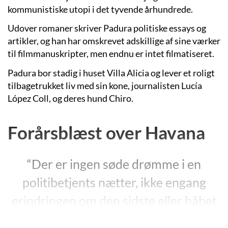
kommunistiske utopi i det tyvende århundrede.
Udover romaner skriver Padura politiske essays og
artikler, og han har omskrevet adskillige af sine værker
til filmmanuskripter, men endnu er intet filmatiseret.
Padura bor stadig i huset Villa Alicia og lever et roligt
tilbagetrukket liv med sin kone, journalisten Lucía
López Coll, og deres hund Chiro.
Forårsblæst over Havana
“Der er ingen søde drømme i en
politibetjents nætter, ikke engang
erindringen om den sidste eller håbet
om den næste kvinde. For hver