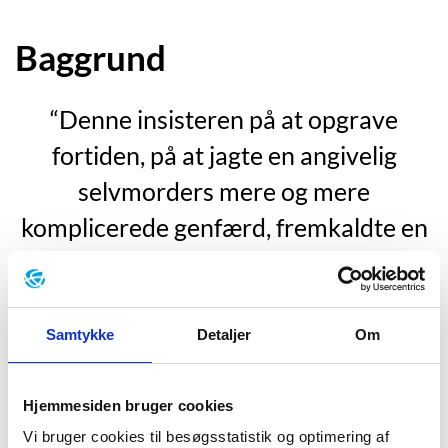
Baggrund
“Denne insisteren på at opgrave
fortiden, på at jagte en angivelig
selvmorders mere og mere
komplicerede genfærd, fremkaldte en
bitter smag i munden – det var som at
forsøge at elske med et smukt lig, når
man havde muligheden for at elske
Samtykke
Detaljer
Om
med en varm og levende kvinde.
Sandheden var stadig uopnåelig,
Hjemmesiden bruger cookies
Vi bruger cookies til besøgsstatistik og optimering af
tænkte han, og den burde fortsætte