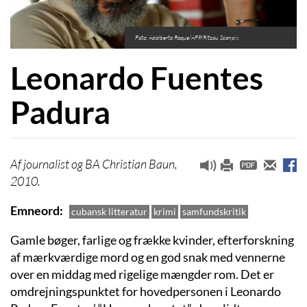
Foto: Adalberto Roque/AFP/Ritzau Scanpix
Leonardo Fuentes
Padura
journalist og BA Christian Baun,
2010.
Emneord
cubansk litteratur
krimi
samfundskritik
Gamle bøger, farlige og frække kvinder, efterforskning
af mærkværdige mord og en god snak med vennerne
over en middag med rigelige mængder rom. Det er
omdrejningspunktet for hovedpersonen i Leonardo