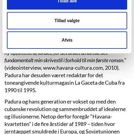
Kort efter, at han dimitterede fra universitetet, fik han
Tillad alle
sit første job som journalist på litteraturmagasinet
Caimán Barbudo. Her skrev han kulturelle og
Tillad valgte
historiske artikler, men der var stadig plads til
skønlitteraturen ved siden af. Padura ser sit
journalistiske arbejde som et vigtigt skridt i sin
Afvis
udvikling som forfatter:
“For det første gav det mig en hel
ny opfattelse af landet, for det andet ændrede det
fundamentalt min skrivestil i forhold til min første roman.”
(videointerview, www.havana-cultura.com, 2010).
Padura har desuden været redaktør for det
toneangivende kulturmagasin La Gaceta de Cuba fra
1990 til 1995.
Padura og hans generation er vokset op med den
cubanske revolution og sammenbruddet af idealerne
og illusionerne. Netop derfor foregår “Havana-
kvartetten” i de fire årstider af 1989 – tiden hvor
jerntæppet smuldrede i Europa, og Sovjetunionen