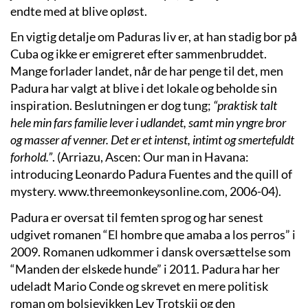
endte med at blive opløst.
En vigtig detalje om Paduras liv er, at han stadig bor på
Cuba og ikke er emigreret efter sammenbruddet.
Mange forlader landet, når de har penge til det, men
Padura har valgt at blive i det lokale og beholde sin
inspiration. Beslutningen er dog tung;
“praktisk talt
hele min fars familie lever i udlandet, samt min yngre bror
og masser af venner. Det er et intenst, intimt og smertefuldt
forhold.”
. (Arriazu, Ascen: Our man in Havana:
introducing Leonardo Padura Fuentes and the quill of
mystery. www.threemonkeysonline.com, 2006-04).
Padura er oversat til femten sprog og har senest
udgivet romanen “El hombre que amaba a los perros” i
2009. Romanen udkommer i dansk oversættelse som
“Manden der elskede hunde” i 2011. Padura har her
udeladt Mario Conde og skrevet en mere politisk
roman om bolsjevikken Lev Trotskij og den