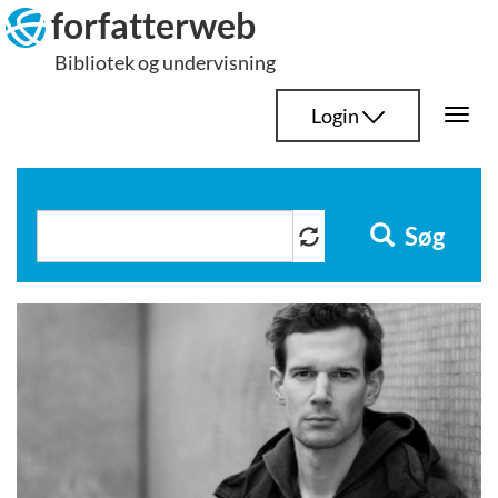
Hop
forfatterweb
til
Bibliotek og undervisning
indhold
Login
Togg
navi
Søg