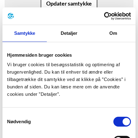
Opdater samtykke
Samtykke
Detaljer
Om
Baggrund
Hjemmesiden bruger cookies
“Den løbende og urolige omlægning af
Vi bruger cookies til besøgsstatistik og optimering af
brugervenlighed. Du kan til enhver tid ændre eller
vaner, bekymringerne og
tilbagetrække dit samtykke ved at klikke på ”Cookies” i
overvejelserne, rutinerne og
bunden af siden. Du kan læse mere om de anvendte
cookies under ”Detaljer”.
skemaerne – alt dette lå som et tungt
åg på de to unge voksne. De havde en
Samtykkevalg
intuitiv opfattelse af at et eller andet
Nødvendig
var galt, at livet på en vis måde var det