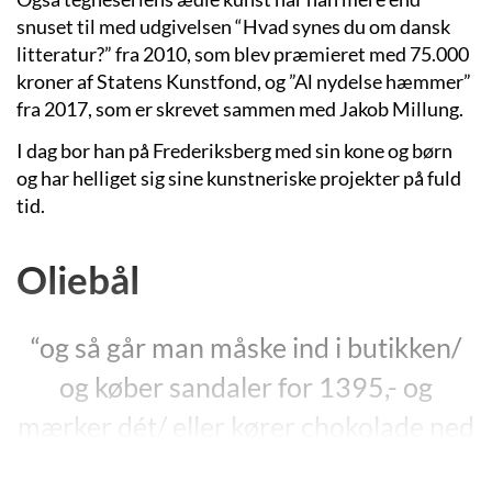
snuset til med udgivelsen “Hvad synes du om dansk
litteratur?” fra 2010, som blev præmieret med 75.000
kroner af Statens Kunstfond,
og ”Al nydelse hæmmer”
fra 2017, som er skrevet sammen med Jakob Millung.
I dag bor han på Frederiksberg med sin kone og børn
og har helliget sig sine kunstneriske projekter på fuld
tid.
Oliebål
“og så går man måske ind i butikken/
og køber sandaler for 1395,- og
mærker dét/ eller kører chokolade ned
og mærker dét/ eller skærer sig/ eller