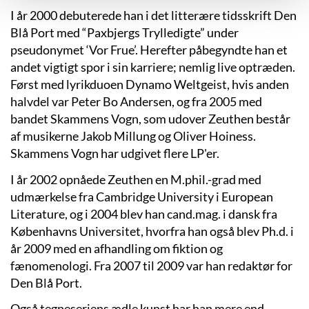
I år 2000 debuterede han i det litterære tidsskrift Den
Blå Port med “Paxbjergs Trylledigte” under
pseudonymet ‘Vor Frue’. Herefter påbegyndte han et
andet vigtigt spor i sin karriere; nemlig live optræden.
Først med lyrikduoen Dynamo Weltgeist, hvis anden
halvdel var Peter Bo Andersen, og fra 2005 med
bandet Skammens Vogn, som udover Zeuthen består
af musikerne Jakob Millung og Oliver Hoiness.
Skammens Vogn har udgivet flere LP'er.
I år 2002 opnåede Zeuthen en M.phil.-grad med
udmærkelse fra Cambridge University i European
Literature, og i 2004 blev han cand.mag. i dansk fra
Københavns Universitet, hvorfra han også blev Ph.d. i
år 2009 med en afhandling om fiktion og
fænomenologi. Fra 2007 til 2009 var han redaktør for
Den Blå Port.
Også tegneseriens ædle kunst har han mere end