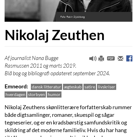
Foto: Robin Skjoldborg
Nikolaj Zeuthen
journalist Nana Bugge
Rasmussen 2011 og marts 2019.
Blå bog og bibliografi opdateret september 2024.
Emneord
dansk litteratur
ægteskab
satire
livskriser
hverdagen
storbyen
humor
Nikolaj Zeuthens skønlitterære forfatterskab rummer
både digtsamlinger, romaner, skuespil og sågar
tegneserier, og er en kradsbørstig samfundskritik og
skildring af det moderne familieliv. Hvis du har hang