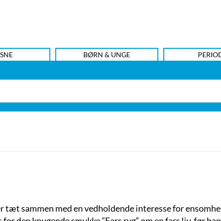
SNE
BØRN & UNGE
PERIO
r tæt sammen med en vedholdende interesse for ensomhed og
or den knugende smukke ”Fars ryg” om en fars liv, før han 