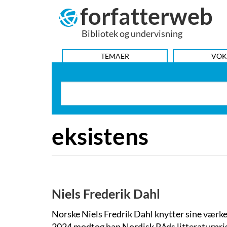
forfatterweb
Hop
til
Bibliotek og undervisning
indhold
HOVEDMENU
TEMAER
VOK
eksistens
Niels Frederik Dahl
Norske Niels Fredrik Dahl knytter sine værke
2024 modtog han Nordisk Råds litteraturpris f