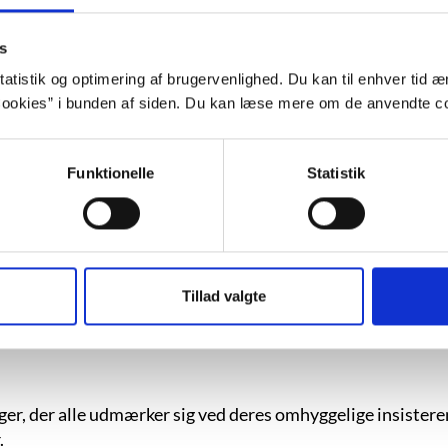
s
) er blevet kaldt for et tysk nøgleværk for generationen f
atistik og optimering af brugervenlighed. Du kan til enhver tid æn
ookies” i bunden af siden. Du kan læse mere om de anvendte co
nd af coronapandemien, udgav Rakel Haslund-Gjerrild sin
Funktionelle
Statistik
rnisme og skrev frem til sin død digte, romaner, noveller. 
Tillad valgte
flere år litteratur til både børn og voksne i radioprogramm
er, der alle udmærker sig ved deres omhyggelige insisteren
.