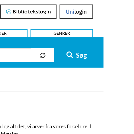
Bibliotekslogin
UniLogin
DER
GENRER
Søg
 alt det, vi arver fra vores forældre. I
blev far.