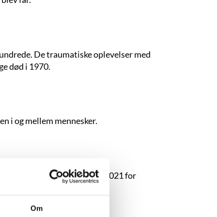
rhundrede. De traumatiske oplevelser med
ge død i 1970.
den i og mellem mennesker.
nering til Læsernes Bogpris 2021 for
Om