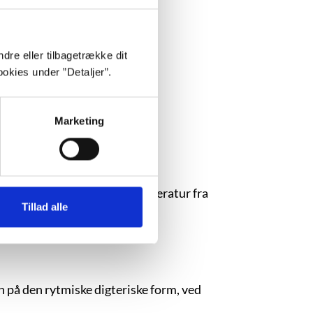
ødt efter Berlinmurens fald.
dre eller tilbagetrække dit
okies under ”Detaljer”.
 anden bog.
Marketing
Sideløbende oversatte han litteratur fra
Tillad alle
et "Alfabet" på P1.
 på den rytmiske digteriske form, ved