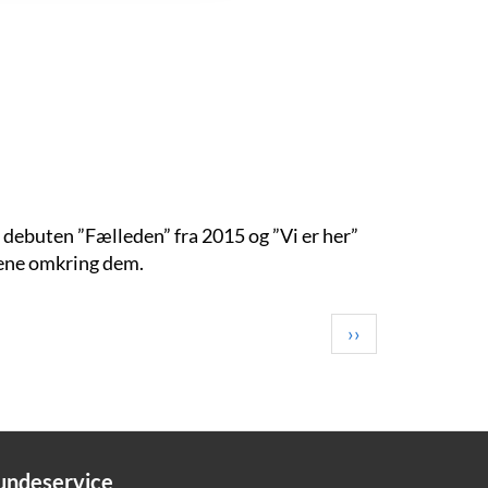
 debuten ”Fælleden” fra 2015 og ”Vi er her”
gene omkring dem.
Next
››
page
undeservice