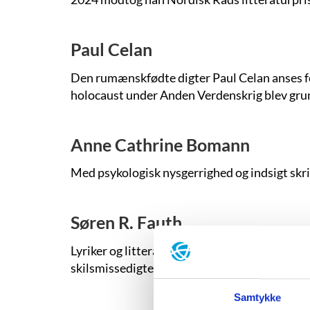
Paul Celan
Den rumænskfødte digter Paul Celan anses for
holocaust under Anden Verdenskrig blev grunds
Anne Cathrine Bomann
Med psykologisk nysgerrighed og indsigt skr
Søren R. Fauth
Lyriker og litteraturprofessor Søren R. Faut
skilsmissedigtet
”Moloch”.
Samtykke