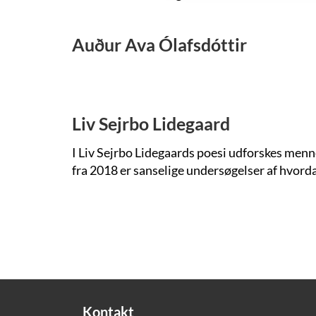
Auður Ava Ólafsdóttir
Liv Sejrbo Lidegaard
I Liv Sejrbo Lidegaards poesi udforskes menn
fra 2018 er sanselige undersøgelser af hvord
Pagination
Kontakt