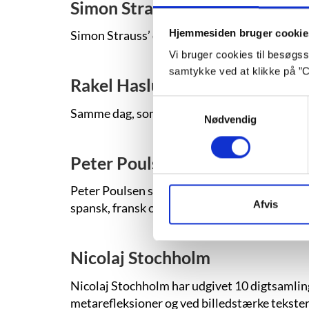
Simon Strauss
Hjemmesiden bruger cookie
Simon Strauss’ debutroman ”Syv nætter” (2017
Vi bruger cookies til besøgsst
samtykke ved at klikke på ”C
Rakel Haslund-Gjerrild
Samtykkevalg
Samme dag, som Danmark lukkede ned på gru
Nødvendig
Peter Poulsen
Peter Poulsen skrev sig ind i 1960’ernes mode
Afvis
spansk, fransk og portugisisk og formidlede i 
Nicolaj Stochholm
Nicolaj Stochholm har udgivet 10 digtsamling
metarefleksioner og ved billedstærke tekster