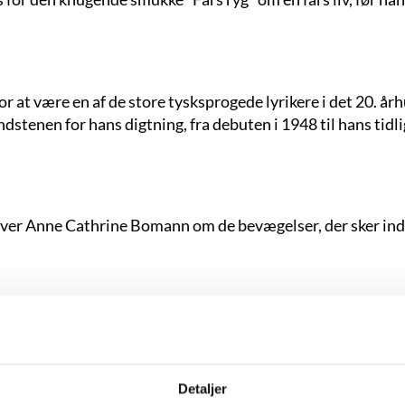
 at være en af de store tysksprogede lyrikere i det 20. å
tenen for hans digtning, fra debuten i 1948 til hans tidli
iver Anne Cathrine Bomann om de bevægelser, der sker in
h har langt om længe nået et bredere publikum med en nomi
Detaljer