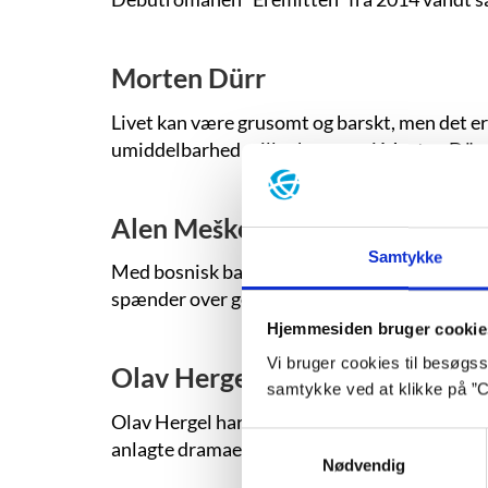
Morten Dürr
Livet kan være grusomt og barskt, men det er
umiddelbarhed stiller børnene i Morten Dürrs
Alen Mešković
Samtykke
Med bosnisk baggrund og førstehåndserfaring
spænder over genrerne digtsamling og roman, 
Hjemmesiden bruger cookie
Vi bruger cookies til besøgsst
Olav Hergel
samtykke ved at klikke på ”C
Olav Hergel har med sine to højspændte nøgle
Samtykkevalg
anlagte dramaer er skrevet ind i en genkendel
Nødvendig