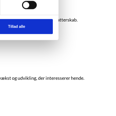
etegner Khaled Hosseinis forfatterskab.
Tillad alle
vækst og udvikling, der interesserer hende.