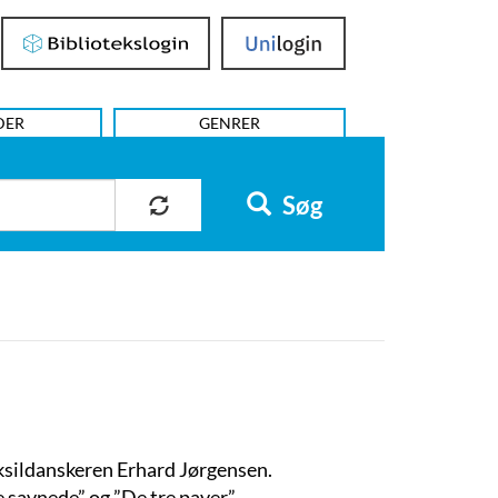
Bibliotekslogin
UniLogin
DER
GENRER
Søg
eksildanskeren Erhard Jørgensen.
savnede” og ”De tre paver”.