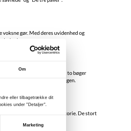
de voksne gør. Med deres uvidenhed og
rledes lys.
Om
andre danske forfattere. Hans to bøger
t det samme: oplevelsen af krigen.
dre eller tilbagetrække dit
okies under ”Detaljer”.
 kapitel i nyere danmarkshistorie. De stort
este ti år.
Marketing