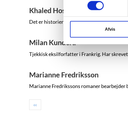
Khaled Hosseini
Det er historiens tyngde, geværsalvernes mus
Afvis
Milan Kundera
Tjekkisk eksilforfatter i Frankrig. Har skreve
Marianne Fredriksson
Marianne Fredrikssons romaner bearbejder bev
Pagination
Previous
‹‹
page