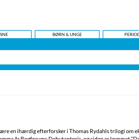
SNE
BØRN & UNGE
PERIO
 være en ihærdig efterforsker i Thomas Rydahls trilogi om 
mme år Bogforums Debutantpris, og siden er kommet ”De 