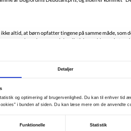
 ikke altid, at børn opfatter tingene på samme måde, som 
 romaner hverdagens socialrealistiske problemer i et ande
Detaljer
 af konflikten på Balkan ligner Alen Mešković ikke mange 
og selv om formerne er ganske forskellige, er grundstoffe
s
atistik og optimering af brugervenlighed. Du kan til enhver tid æn
ookies” i bunden af siden. Du kan læse mere om de anvendte co
romaner, ”Flygtningen” og ”Indvandreren”, leveret sit eget
ig virkelighed, som den har set ud i Danmark gennem de sen
Funktionelle
Statistik