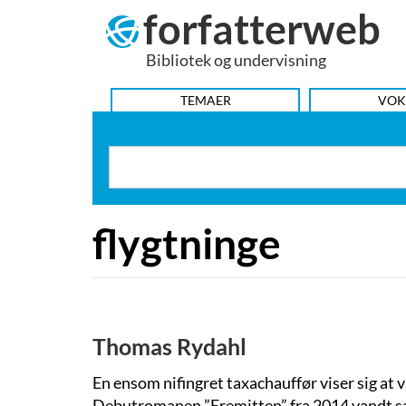
forfatterweb
Hop
til
Bibliotek og undervisning
indhold
HOVEDMENU
TEMAER
VOK
flygtninge
Thomas Rydahl
En ensom nifingret taxachauffør viser sig at
Debutromanen ”Eremitten” fra 2014 vandt sa