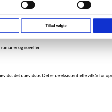
ikalitet og menneskets og sprogets sensibilitet, der kend
Tillad valgte
t romaner og noveller.
idst det ubevidste. Det er de eksistentielle vilkår for op