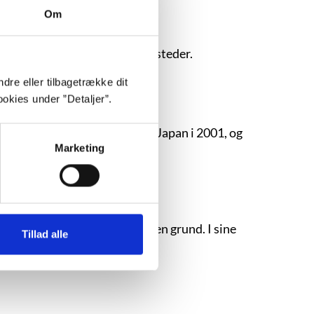
Om
entede måder og på uventede steder.
dre eller tilbagetrække dit
okies under ”Detaljer”.
 mappe”, der blev udgivet i Japan i 2001, og
Marketing
eneration, og det er ikke uden grund. I sine
Tillad alle
ikke mindst i relationerne.