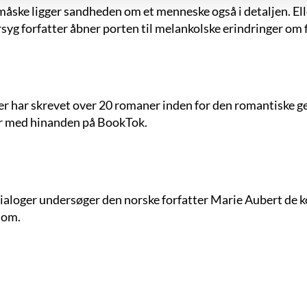
måske ligger sandheden om et menneske også i detaljen. Eller
g forfatter åbner porten til melankolske erindringer om fir
er har skrevet over 20 romaner inden for den romantiske g
er med hinanden på BookTok.
aloger undersøger den norske forfatter Marie Aubert de k
 om.