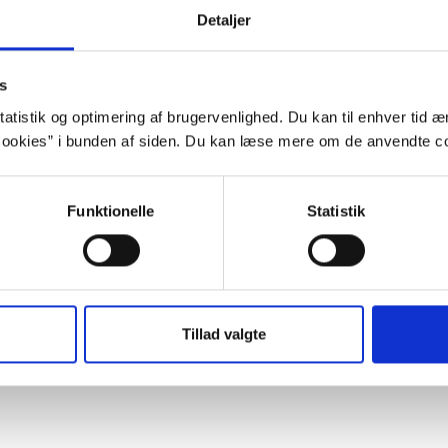
Detaljer
m aparte relationer og om kærlighed, der kan opstå på uv
s
atistik og optimering af brugervenlighed. Du kan til enhver tid æn
ookies” i bunden af siden. Du kan læse mere om de anvendte co
e forfattere. Gennembruddet kom med den rørende ”Senseis
Funktionelle
Statistik
 15 sprog. Romaner som ”Nakanos genbrugsbutik” og ”Hr.
fremhævet som en bemærkelsesværdig litterær stemme i sin g
Tillad valgte
stikker brodden ind lige der, hvor det gør allermest ondt; 