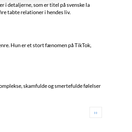
 i detaljerne, som er titel på svenske Ia
e tabte relationer i hendes liv.
enre. Hun er et stort fænomen på TikTok,
omplekse, skamfulde og smertefulde følelser
Next
››
page