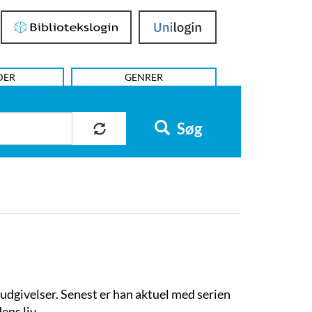
Bibliotekslogin
UniLogin
DER
GENRER
Søg
 udgivelser. Senest er han aktuel med serien
ens liv.