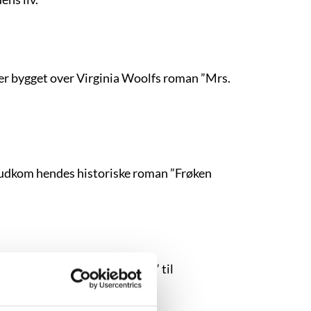
r bygget over Virginia Woolfs roman ”Mrs.
5 udkom hendes historiske roman ”Frøken
hed, fra debuten ”Hindebæger” til