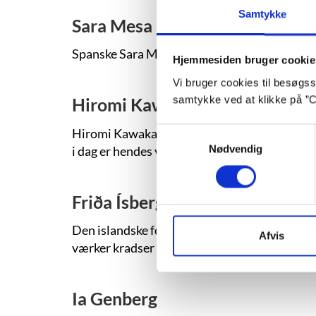
Samtykke
Sara Mesa
Spanske Sara Mesa skriver intense romaner o
Hjemmesiden bruger cookie
Vi bruger cookies til besøgsst
samtykke ved at klikke på ”C
Hiromi Kawakami
Hiromi Kawakami er en af Japans mest elsked
Samtykkevalg
Nødvendig
i dag er hendes værker oversat til mere end
Friða Ísberg
Den islandske forfatter Friða Ísberg bliver 
Afvis
værker kradser hun dybt i samtidens fernis og 
Ia Genberg