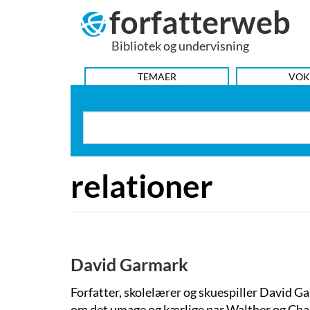
forfatterweb
Hop
til
Bibliotek og undervisning
indhold
HOVEDMENU
TEMAER
VOK
relationer
David Garmark
Forfatter, skolelærer og skuespiller David Ga
om det umage og kærlige par Walther og Channi