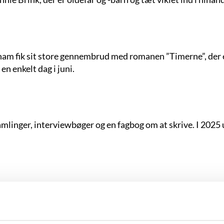
am fik sit store gennembrud med romanen ”Timerne”, der e
 en enkelt dag i juni.
amlinger, interviewbøger og en fagbog om at skrive. I 202
i Anna Rieders sanselige digte om psykisk sygdom og kærlig
berg”.