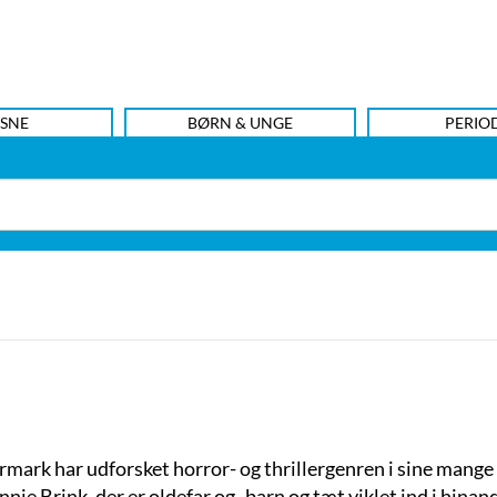
SNE
BØRN & UNGE
PERIO
rmark har udforsket horror- og thrillergenren i sine mange
e Brink, der er oldefar og -barn og tæt viklet ind i hinand