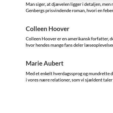
Man siger, at djævelen ligger i detaljen, men 
Genbergs prisvindende roman, hvori en febersy
Colleen Hoover
Colleen Hoover er en amerikansk forfatter, d
hvor hendes mange fans deler læseoplevels
Marie Aubert
Med et enkelt hverdagssprog og mundrette di
i vores nære relationer, som vi sjældent taler
Pagination