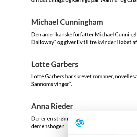
Michael Cunningham
Den amerikanske forfatter Michael Cunningh
Dalloway” og giver liv til tre kvinder i løbet af
Lotte Garbers
Lotte Garbers har skrevet romaner, novelles
Sannoms vinger”.
Anna Rieder
Der er en strøm af planter og farver og dyr 
demensbogen ”Hvor kendt er du på Frederiks