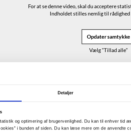
For at se denne video, skal du acceptere stati
Indholdet stilles nemlig til rådighed 
Opdater samtykke
Vælg "Tillad alle"
Detaljer
ggrund
s
atistik og optimering af brugervenlighed. Du kan til enhver tid æn
ookies” i bunden af siden. Du kan læse mere om de anvendte co
”Sådan er det, tænkte jeg og så skiftev