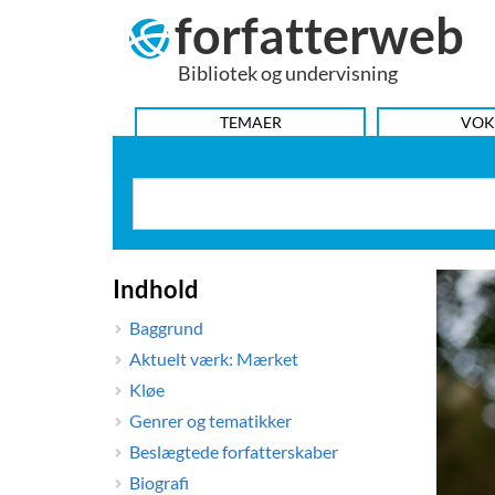
forfatterweb
Hop
til
Bibliotek og undervisning
indhold
HOVEDMENU
TEMAER
VOK
Indhold
Baggrund
Aktuelt værk: Mærket
Kløe
Genrer og tematikker
Beslægtede forfatterskaber
Biografi