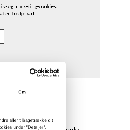
stik- og marketing-cookies.
af en tredjepart.
Om
dre eller tilbagetrække dit
okies under ”Detaljer”.
is utålmodigt på min gamle