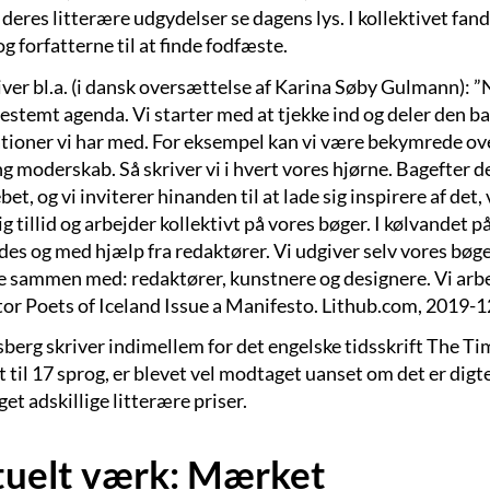
 deres litterære udgydelser se dagens lys. I kollektivet fand
g forfatterne til at finde fodfæste.
iver bl.a. (i dansk oversættelse af Karina Søby Gulmann): ”
stemt agenda. Vi starter med at tjekke ind og deler den ba
ationer vi har med. For eksempel kan vi være bekymrede ove
 moderskab. Så skriver vi i hvert vores hjørne. Bagefter de
bet, og vi inviterer hinanden til at lade sig inspirere af det, 
g tillid og arbejder kollektivt på vores bøger. I kølvandet 
es og med hjælp fra redaktører. Vi udgiver selv vores bøger
e sammen med: redaktører, kunstnere og designere. Vi arbe
or Poets of Iceland Issue a Manifesto. Lithub.com, 2019-1
Ísberg skriver indimellem for det engelske tidsskrift The 
 til 17 sprog, er blevet vel modtaget uanset om det er digt
t adskillige litterære priser.
uelt værk: Mærket