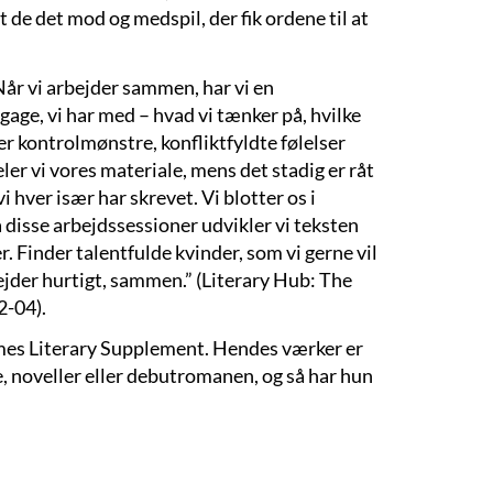
t de det mod og medspil, der fik ordene til at
Når vi arbejder sammen, har vi en
gage, vi har med – hvad vi tænker på, hvilke
r kontrolmønstre, konfliktfyldte følelser
ler vi vores materiale, mens det stadig er råt
vi hver især har skrevet. Vi blotter os i
på disse arbejdssessioner udvikler vi teksten
. Finder talentfulde kvinder, som vi gerne vil
jder hurtigt, sammen.” (Literary Hub: The
2-04).
Times Literary Supplement. Hendes værker er
e, noveller eller debutromanen, og så har hun