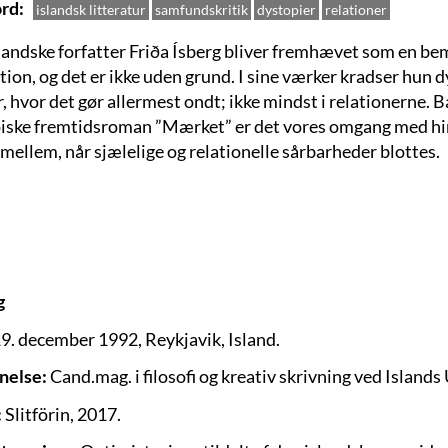
rd
islandsk litteratur
samfundskritik
dystopier
relationer
landske forfatter Friða Ísberg bliver fremhævet som en be
ion, og det er ikke uden grund. I sine værker kradser hun d
r, hvor det gør allermest ondt; ikke mindst i relationerne.
iske fremtidsroman ”Mærket” er det vores omgang med hin
imellem, når sjælelige og relationelle sårbarheder blottes.
g
9. december 1992, Reykjavik, Island.
nelse:
Cand.mag. i filosofi og kreativ skrivning ved Islands 
:
Slitförin, 2017.