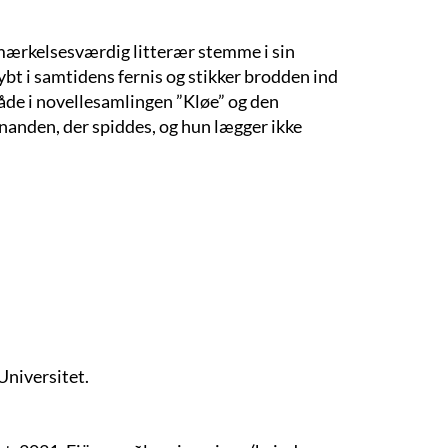
mærkelsesværdig litterær stemme i sin
ybt i samtidens fernis og stikker brodden ind
 Både i novellesamlingen ”Kløe” og den
anden, der spiddes, og hun lægger ikke
Universitet.