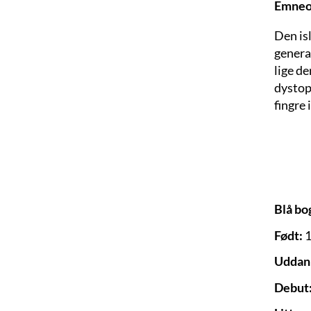
Emneo
Den is
generat
lige de
dystop
fingre 
Blå bo
Født:
1
Uddan
Debut