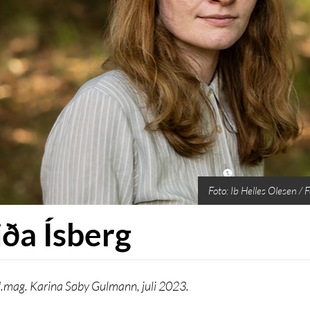
Foto: Ib Helles Olesen / 
iða Ísberg
.mag. Karina Søby Gulmann, juli 2023.