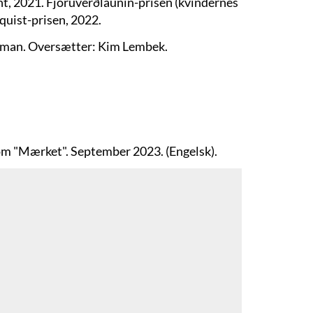
nt, 2021. Fjöruverðlaunin-prisen (kvindernes
nquist-prisen, 2022.
oman. Oversætter: Kim Lembek.
 om "Mærket". September 2023. (Engelsk).