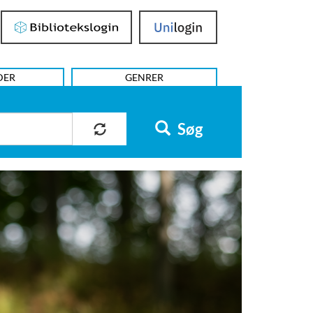
Bibliotekslogin
UniLogin
DER
GENRER
Søg