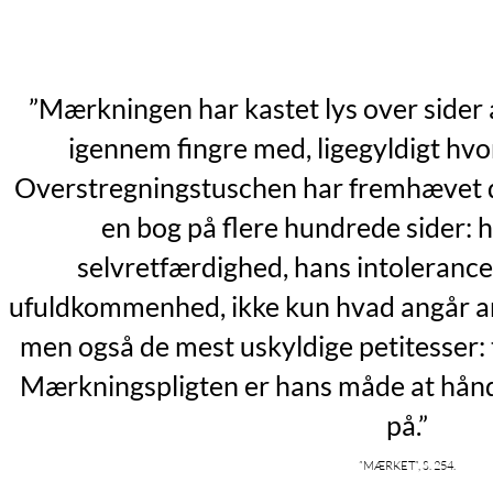
”Mærkningen har kastet lys over sider a
igennem fingre med, ligegyldigt hvo
Overstregningstuschen har fremhævet 
en bog på flere hundrede sider:
selvretfærdighed, hans intoleranc
ufuldkommenhed, ikke kun hvad angår a
men også de mest uskyldige petitesser: t
Mærkningspligten er hans måde at hånd
på.”
”Mærket”, s. 254.