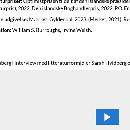
aturpriser:
Optimistprisen tildelt af den islandske præside
turpris), 2022. Den islandske Boghandlerpris, 2022. P.O. E
e udgivelse:
Mærket. Gyldendal, 2023. (Merket, 2021). R
ation:
William S. Burroughs, Irvine Welsh.
Ísberg i interview med litteraturformidler Sarah Hvidberg