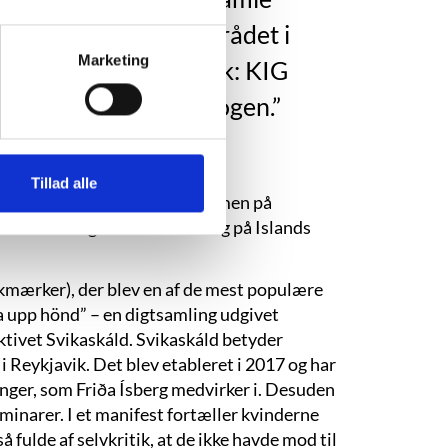
Det er hovedstadsområdet i
Marketing
skrivelse af Reykjavik: KIG
le, og ingen kender nogen.”
Tillad alle
nd. Hun tog sin studentereksamen på
filosofi og kreativ skrivning på Islands
kmærker), der blev en af de mest populære
ta upp hönd” – en digtsamling udgivet
ktivet Svikaskáld. Svikaskáld betyder
 i Reykjavik. Det blev etableret i 2017 og har
inger, som Friða Ísberg medvirker i. Desuden
minarer. I et manifest fortæller kvinderne
å fulde af selvkritik, at de ikke havde mod til