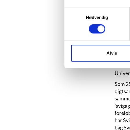
Samtykkevalg
Nødvendig
Afvis
Friða 
Mennta
Univer
Som 25
digtsa
sammen
’svigag
forelø
har Sv
bag Svi