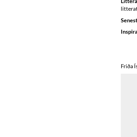
Litter
littera
Senest
Inspir
Friða 