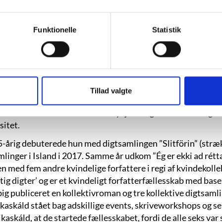
veninde og et ældre ægtepar foran mig. 
Funktionelle
Statistik
en nøddeskal. Kunne være titlen på en be
NED. Undertitel: Der hvor alle kender al
”Kløe”, s. 134.
Tillad valgte
Ísberg blev født den 16. december 1992 i Reykjavik på Isla
skólanum ved Hamrahlíð i Reykjavik og læste efterfølgende 
sitet.
-årig debuterede hun med digtsamlingen ”Slitförin” (stræ
mlinger i Island i 2017. Samme år udkom ”Ég er ekki ad rét
 med fem andre kvindelige forfattere i regi af kvindekolle
tig digter’ og er et kvindeligt forfatterfællesskab med base
big publiceret en kollektivroman og tre kollektive digtsaml
ikaskáld stået bag adskillige events, skriveworkshops og se
kaskáld, at de startede fællesskabet, fordi de alle seks var s