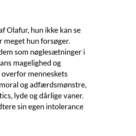
f Olafur, hun ikke kan se
r meget hun forsøger.
dem som nøglesætninger i
 hans magelighed og
e overfor menneskets
moral og adfærdsmønstre,
ics, lyde og dårlige vaner.
tere sin egen intolerance