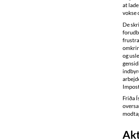
at lade
vokse o
De skr
forudbe
frustr
omkring
og usle
gensidi
indbyrd
arbejd
Impost
Friða 
oversat
modtage
Akt