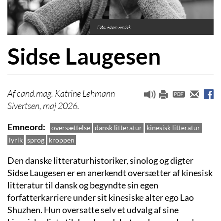
Foto: Adam Amsick
Sidse Laugesen
cand.mag. Katrine Lehmann
Sivertsen, maj 2026.
Emneord
oversættelse
dansk litteratur
kinesisk litteratur
lyrik
sprog
kroppen
Den danske litteraturhistoriker, sinolog og digter
Sidse Laugesen er en anerkendt oversætter af kinesisk
litteratur til dansk og begyndte sin egen
forfatterkarriere under sit kinesiske alter ego Lao
Shuzhen. Hun oversatte selv et udvalg af sine