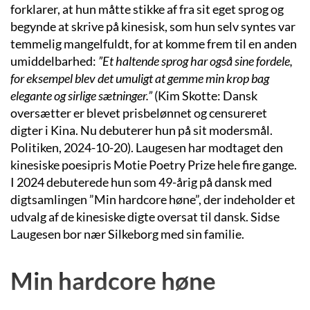
forklarer, at hun måtte stikke af fra sit eget sprog og
begynde at skrive på kinesisk, som hun selv syntes var
temmelig mangelfuldt, for at komme frem til en anden
umiddelbarhed:
”Et haltende sprog har også sine fordele,
for eksempel blev det umuligt at gemme min krop bag
elegante og sirlige sætninger.”
(Kim Skotte: Dansk
oversætter er blevet prisbelønnet og censureret
digter i Kina. Nu debuterer hun på sit modersmål.
Politiken, 2024-10-20). Laugesen har modtaget den
kinesiske poesipris Motie Poetry Prize hele fire gange.
I 2024 debuterede hun som 49-årig på dansk med
digtsamlingen ”Min hardcore høne”, der indeholder et
udvalg af de kinesiske digte oversat til dansk. Sidse
Laugesen bor nær Silkeborg med sin familie.
Min hardcore høne