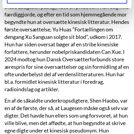
Sidse Laugesen påbegyndte en ph.d., som hun dog ikke
færdiggjorde, og efter en tid som hjemmegående mor
begyndte hun at oversætte kinesisk litteratur. Hendes
første oversættelse, Yu Huas ”Fortællingen om
dengang Xu Sanguan solgte sit blod”, udkom i 2017.
Hun har siden oversat bøger af en stribe kinesiske
forfattere, herunder nobelpriskandidaten Can Xue. I
2024 modtog hun Dansk Oversætterforbunds store
ærespris for sine oversættelser og sin formidling af en
ofte underbelyst del af verdenslitteraturen. Hun har
bl.a. formidlet kinesisk litteratur i foredrag,
radioindslag og artikler.
En af de såkaldte underkropsdigtere, Shen Haobo, var
en af de første, der så, at Laugesen måske også selv var
digter. Det havde hun ellers som ung forsvoret, at hun
ville blive, men det affødte, at hun begyndte at skrive
egne digte under et kinesisk pseudonym. Hun