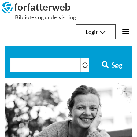
Hop
forfatterweb
til
Bibliotek og undervisning
indhold
Login
Togg
navi
Søg