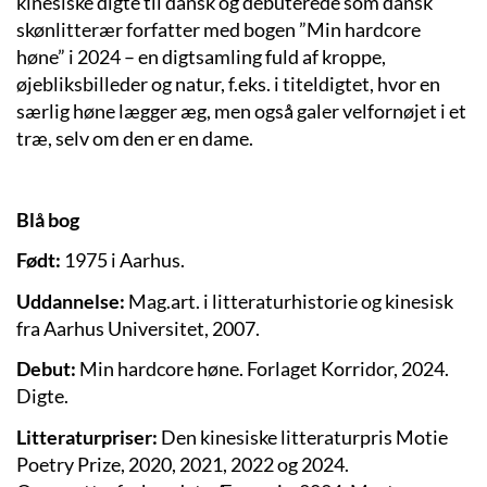
kinesiske digte til dansk og debuterede som dansk
skønlitterær forfatter med bogen ”Min hardcore
høne” i 2024 – en digtsamling fuld af kroppe,
øjebliksbilleder og natur, f.eks. i titeldigtet, hvor en
særlig høne lægger æg, men også galer velfornøjet i et
træ, selv om den er en dame.
Blå bog
Født:
1975 i Aarhus.
Uddannelse:
Mag.art. i litteraturhistorie og kinesisk
fra Aarhus Universitet, 2007.
Debut:
Min hardcore høne. Forlaget Korridor, 2024.
Digte.
Litteraturpriser:
Den kinesiske litteraturpris Motie
Poetry Prize, 2020, 2021, 2022 og 2024.