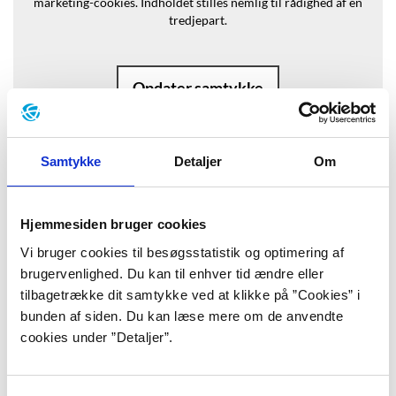
marketing-cookies.
Indholdet stilles nemlig til rådighed af en
tredjepart.
Opdater samtykke
Samtykke
Detaljer
Om
Baggrund
Hjemmesiden bruger cookies
Vi bruger cookies til besøgsstatistik og optimering af
”Jeg elsker sent som nu/ at kravle op
brugervenlighed. Du kan til enhver tid ændre eller
og/ ta din hånd/ klemme den ind
tilbagetrække dit samtykke ved at klikke på ”Cookies” i
bunden af siden. Du kan læse mere om de anvendte
mellem lårene/ rulle mig sammen og
cookies under ”Detaljer”.
falde i søvn/ Sådan bliver jeg/ plumpt
rundt kirsebær/ på stilk.”