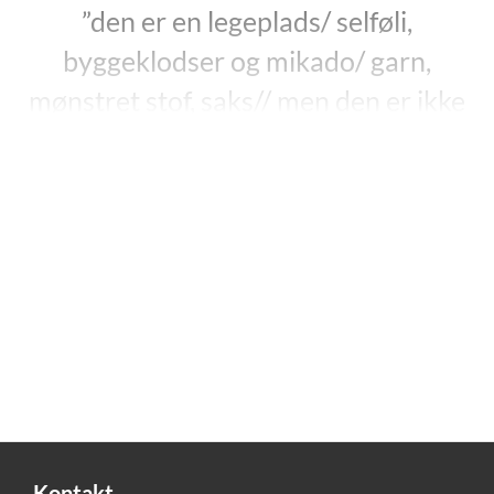
”den er en legeplads/ selføli,
byggeklodser og mikado/ garn,
mønstret stof, saks// men den er ikke
et land/ og den er ikke en kirke, og den
er slet slet ikke/ noget helligt./ En
håndfuld støv and out.”
”Min krop” i ”Min hardcore høne”, s. 126.
Sidse Laugesen debuterede på dansk i 2024 med
digtsamlingen
”Min hardcore høne”
. Hun havde i flere
år været en prisbelønnet avantgardedigter i Kina
under navnet Lao Shuzhen, og den danske debut er
hendes egen oversættelse af et udvalg af disse
kinesiske digte.
Kontakt