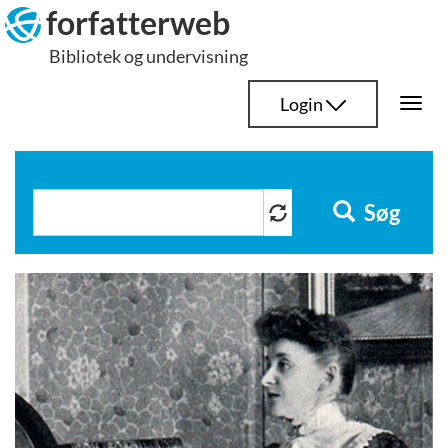
Hop
forfatterweb
til
Bibliotek og undervisning
indhold
Login
Togg
navi
Søg