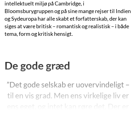
intellektuelt miljø på Cambridge, i
Bloomsburygruppen og på sine mange rejser til Indien
og Sydeuropa har alle skabt et forfatterskab, der kan
siges at være britisk – romantisk og realistisk – i både
tema, form og kritisk hensigt.
De gode græd
”Det gode selskab er uovervindeligt –
til en vis grad. Men ens virkelige liv er
ens eget, og intet kan røre det. Der er
ingen magt på jorden, der kan
forhindre en i at trække sig tilbage til