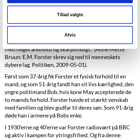
Isherwood. Han var del af den kunstneriske og
intellektuelle Bloomsbury-gruppe i 1910’erne og
Tillad valgte
20’erne med forfatterkollegerne Lytton Strachey og
parret Woolf. Her fik han øgenavnet ”Muldvarpen”
pga. hans udseende, men også fordi han bevægede sig
Afvis
”i de underliggende lag, for så pludselig at dukke op
med noget åndfuldt og skarpsindigt.” (Anne Mette
Bruun: E.M. Forster skrev sig ned til menneskets
dybere lag. Politiken, 2009-05-01).
Først som 37-årig fik Forster et fysisk forhold til en
mand, og som 51-årig fandt han sit livs kærlighed, den
yngre politimand Bob, hvis kone May accepterede de
to mænds forhold. Forster havde et stærkt venskab
med familien og blev gudfar til deres søn. Som 91-årig
døde han i armene på Bobs enke.
I 1930’erne og 40’erne var Forster radiovært på BBC
og aktiv i kampen for ytringsfrihed. Og fra denne