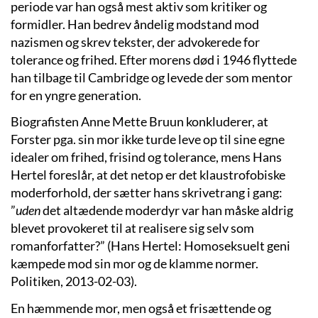
periode var han også mest aktiv som kritiker og
formidler. Han bedrev åndelig modstand mod
nazismen og skrev tekster, der advokerede for
tolerance og frihed. Efter morens død i 1946 flyttede
han tilbage til Cambridge og levede der som mentor
for en yngre generation.
Biografisten Anne Mette Bruun konkluderer, at
Forster pga. sin mor ikke turde leve op til sine egne
idealer om frihed, frisind og tolerance, mens Hans
Hertel foreslår, at det netop er det klaustrofobiske
moderforhold, der sætter hans skrivetrang i gang:
”
uden
det altædende moderdyr var han måske aldrig
blevet provokeret til at realisere sig selv som
romanforfatter?” (Hans Hertel: Homoseksuelt geni
kæmpede mod sin mor og de klamme normer.
Politiken, 2013-02-03).
En hæmmende mor, men også et frisættende og