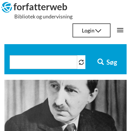
Hop
forfatterweb
til
Bibliotek og undervisning
indhold
Login
Togg
navi
Søg