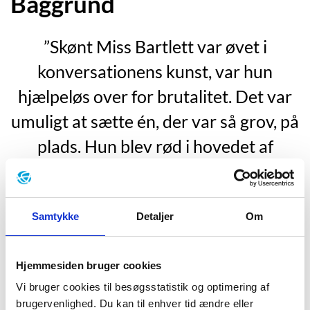
Baggrund
”Skønt Miss Bartlett var øvet i
konversationens kunst, var hun
hjælpeløs over for brutalitet. Det var
umuligt at sætte én, der var så grov, på
plads. Hun blev rød i hovedet af
mishag, og hun så sig omkring som for
at sige: ”Er I alle sådan?”
Samtykke
Detaljer
Om
”Værelse med udsigt”, s. 13.
Hjemmesiden bruger cookies
Edward Morgan Forster blev født d. 1. januar 1879 i
Vi bruger cookies til besøgsstatistik og optimering af
London. Faderen, Edward Forster, døde af
brugervenlighed. Du kan til enhver tid ændre eller