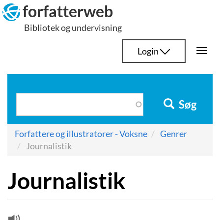
Hop
forfatterweb
til
Bibliotek og undervisning
indhold
Login
Togg
navi
Søg
Forfattere og illustratorer - Voksne
Genrer
Journalistik
Journalistik