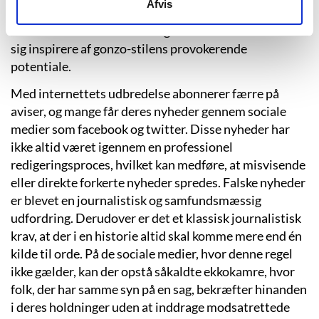
Afvis
boksning og den amerikanske valgkamp. Danske
forfattere som
Henrik List
og
Morten Sabroe
har ladet
sig inspirere af gonzo-stilens provokerende
potentiale.
Med internettets udbredelse abonnerer færre på
aviser, og mange får deres nyheder gennem sociale
medier som facebook og twitter. Disse nyheder har
ikke altid været igennem en professionel
redigeringsproces, hvilket kan medføre, at misvisende
eller direkte forkerte nyheder spredes. Falske nyheder
er blevet en journalistisk og samfundsmæssig
udfordring. Derudover er det et klassisk journalistisk
krav, at der i en historie altid skal komme mere end én
kilde til orde. På de sociale medier, hvor denne regel
ikke gælder, kan der opstå såkaldte ekkokamre, hvor
folk, der har samme syn på en sag, bekræfter hinanden
i deres holdninger uden at inddrage modsatrettede