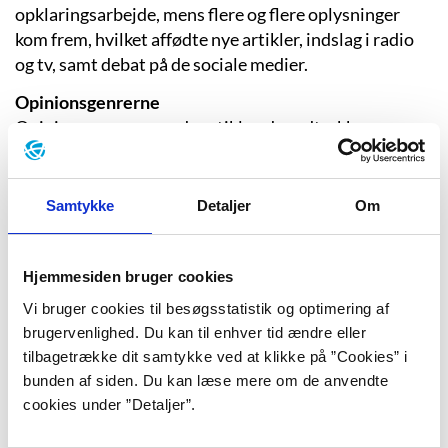
opklaringsarbejde, mens flere og flere oplysninger
kom frem, hvilket affødte nye artikler, indslag i radio
og tv, samt debat på de sociale medier.
Opinionsgenrerne
Opinionsgenrerne er de artikler, der udtrykker
afsenderens holdninger. Det kan være debatindlæg,
kronikker eller læserbreve. En særlig form for
opinionsgenre er lederen, der er en fast bestanddel i
Samtykke
Detaljer
Om
de landsdækkende dagblade. Lederen er placeret et
centralt sted i avisen; i Politiken står den f.eks. på
forsiden. Lederens afsender er avisens redaktion, der
Hjemmesiden bruger cookies
typisk vil kommentere og give sine synspunkter til
Vi bruger cookies til besøgsstatistik og optimering af
kende om en aktuel sag, eksempelvis et lovforslag, en
brugervenlighed. Du kan til enhver tid ændre eller
sportsbegivenhed eller et politisk spørgsmål. Lederen
tilbagetrække dit samtykke ved at klikke på ”Cookies” i
er altså et udtryk for de holdninger, som avisen står
bunden af siden. Du kan læse mere om de anvendte
for, ikke en enkelt journalists personlige mening.
cookies under ”Detaljer”.
Fortællende journalistik