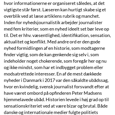
hvor informationerne er organiseret således, at det
vigtigste står først. Læseren kan hurtigt skabe sig et
overblik ved at læse artiklens rubrik og manchet.
Inden for nyhedsjournalistik arbejder journalister
med fem kriterier, som en nyhed ideelt set bør leve op
til. Det er hhv. væsentlighed, identifikation, sensation,
aktualitet og konflikt. Med andre ord er den gode
nyhed formidlingen af en historie, som modtagerne
finder vigtig, som de kan genkende sig selv i, som
indeholder noget chokerende, som foregår her og nu
og ikke mindst, som har et indbygget problem eller
modsatrettede interesser. En af de mest dækkede
nyheder i Danmark i 2017 var den såkaldte ubådssag,
hvor en kvindelig, svensk journalist forsvandt efter at
have været ombord på opfinderen Peter Madsens
hjemmelavede ubåd. Historien levede i høj grad op til
sensationskriteriet ved at være bizar og brutal. Både
danske og internationale medier fulgte politiets