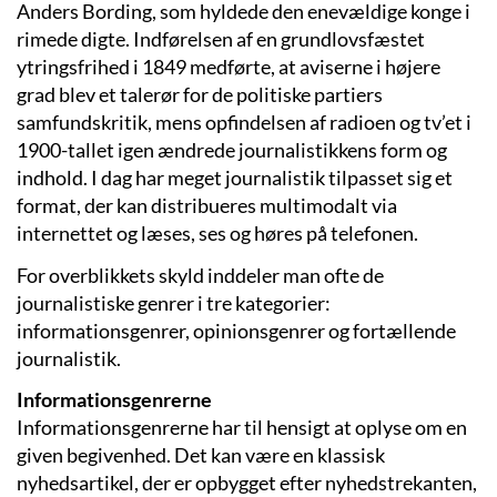
Anders Bording, som hyldede den enevældige konge i
rimede digte. Indførelsen af en grundlovsfæstet
ytringsfrihed i 1849 medførte, at aviserne i højere
grad blev et talerør for de politiske partiers
samfundskritik, mens opfindelsen af radioen og tv’et i
1900-tallet igen ændrede journalistikkens form og
indhold. I dag har meget journalistik tilpasset sig et
format, der kan distribueres multimodalt via
internettet og læses, ses og høres på telefonen.
For overblikkets skyld inddeler man ofte de
journalistiske genrer i tre kategorier:
informationsgenrer, opinionsgenrer og fortællende
journalistik.
Informationsgenrerne
Informationsgenrerne har til hensigt at oplyse om en
given begivenhed. Det kan være en klassisk
nyhedsartikel, der er opbygget efter nyhedstrekanten,