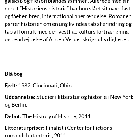
galskab og filosofi blandes sammen. Allerede med sin
debut ”Historiens historie” har hun slået sit navn fast
og fået en bred, international anerkendelse. Romanen
parrer historien om en ung kvindes tab af erindring og
tab af fornuft med den vestlige kulturs fortrængning
og bearbejdelse af Anden Verdenskrigs uhyrligheder.
Blå bog
Født:
1982, Cincinnati, Ohio.
Uddannelse:
Studier i litteratur og historie i New York
og Berlin.
Debut:
The History of History, 2011.
Litteraturpriser:
Finalist i Center for Fictions
romandebutantpris, 2011.