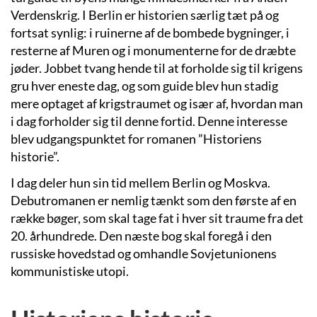
Verdenskrig. I Berlin er historien særlig tæt på og
fortsat synlig: i ruinerne af de bombede bygninger, i
resterne af Muren og i monumenterne for de dræbte
jøder. Jobbet tvang hende til at forholde sig til krigens
gru hver eneste dag, og som guide blev hun stadig
mere optaget af krigstraumet og især af, hvordan man
i dag forholder sig til denne fortid. Denne interesse
blev udgangspunktet for romanen ”Historiens
historie”.
I dag deler hun sin tid mellem Berlin og Moskva.
Debutromanen er nemlig tænkt som den første af en
række bøger, som skal tage fat i hver sit traume fra det
20. århundrede. Den næste bog skal foregå i den
russiske hovedstad og omhandle Sovjetunionens
kommunistiske utopi.