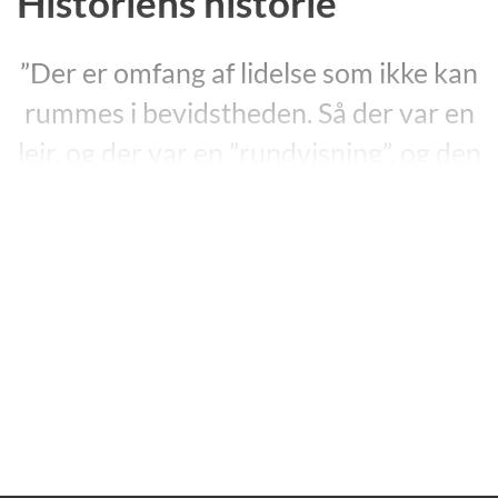
Historiens historie
”Der er omfang af lidelse som ikke kan
rummes i bevidstheden. Så der var en
lejr, og der var en ”rundvisning”, og den
ene passede ikke til den anden, og
sådan ville det altid være.”
”Historiens historie”, s. 113.
Gennem fortællingen om en ung kvindes ensomhed,
tab af erindring og tiltagende galskab borer Ida
Hattemer-Higgins’ roman ”
The History of History
”
fra 2011 (”Historiens historie”, 2012) sig ind i
Tysklands traumatiske fortid der, hvor det gør
allermest ondt, og hvor kun få tør begive sig hen
litterært.