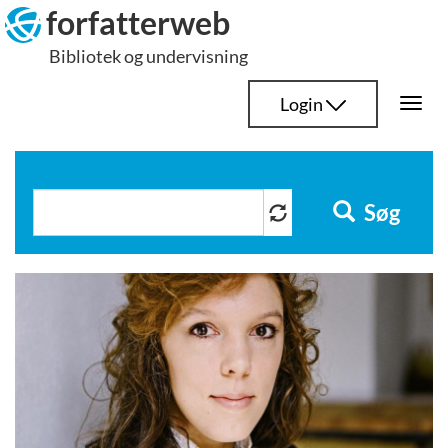
Hop
forfatterweb
til
Bibliotek og undervisning
indhold
Login
Togg
navi
Søg