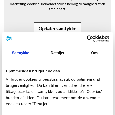
marketing-cookies.
Indholdet stilles nemlig til rådighed af en
tredjepart.
Opdater samtykke
Samtykke
Detaljer
Om
Baggrund
Hjemmesiden bruger cookies
”De tilbagetrukne altaner på
Vi bruger cookies til besøgsstatistik og optimering af
brugervenlighed. Du kan til enhver tid ændre eller
beboelsesejendommene langs
tilbagetrække dit samtykke ved at klikke på ”Cookies” i
Wilhelmstrasse så fugtige og lyserøde
bunden af siden. Du kan læse mere om de anvendte
cookies under ”Detaljer”.
ud, munde, øregange, næsebor, også