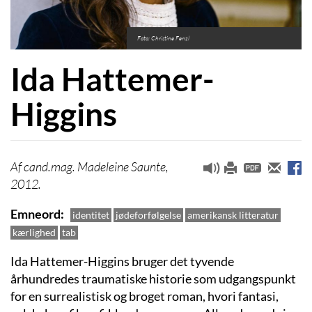
Foto: Christine Fenzl
Ida Hattemer-
Higgins
cand.mag. Madeleine Saunte,
2012.
Emneord
identitet
jødeforfølgelse
amerikansk litteratur
kærlighed
tab
Ida Hattemer-Higgins bruger det tyvende
århundredes traumatiske historie som udgangspunkt
for en surrealistisk og broget roman, hvori fantasi,