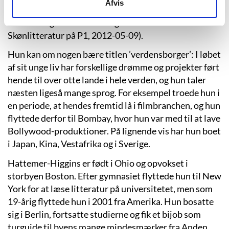
Afvis
anledning af festivalen CPH:LITT (Rothstein, Klaus og
Nanna Mogensen: Erindringstab – oder?.
Skønlitteratur på P1, 2012-05-09).
Hun kan om nogen bære titlen ’verdensborger’: I løbet
af sit unge liv har forskellige drømme og projekter ført
hende til over otte lande i hele verden, og hun taler
næsten ligeså mange sprog. For eksempel troede hun i
en periode, at hendes fremtid lå i filmbranchen, og hun
flyttede derfor til Bombay, hvor hun var med til at lave
Bollywood-produktioner. På lignende vis har hun boet
i Japan, Kina, Vestafrika og i Sverige.
Hattemer-Higgins er født i Ohio og opvokset i
storbyen Boston. Efter gymnasiet flyttede hun til New
York for at læse litteratur på universitetet, men som
19-årig flyttede hun i 2001 fra Amerika. Hun bosatte
sig i Berlin, fortsatte studierne og fik et bijob som
turguide til byens mange mindesmærker fra Anden