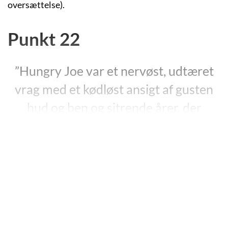
oversættelse).
Punkt 22
”Hungry Joe var et nervøst, udtæret
vrag med et kødløst ansigt af gusten
hud og ben og sitrende årer, der
bugtede sig under huden i de sorte
huler bag hans øjne som afskårne
stykker slange. Det var et øde,
kraterfyldt ansigt, sodsværtet af
bekymring som en forladt mineby.”
”Punkt 22”, s. 45.