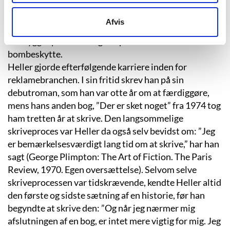
Heller førte dagbog over, hvad der skete, og mange har
påpeget, at der er visse ligheder mellem forfatteren og
Afvis
hovedpersonen Yossarian i debutromanen ”Punkt 22”,
der bygger på Hellers egne oplevelser som
bombeskytte.
Heller gjorde efterfølgende karriere inden for
reklamebranchen. I sin fritid skrev han på sin
debutroman, som han var otte år om at færdiggøre,
mens hans anden bog, ”Der er sket noget” fra 1974 tog
ham tretten år at skrive. Den langsommelige
skriveproces var Heller da også selv bevidst om: ”Jeg
er bemærkelsesværdigt lang tid om at skrive,” har han
sagt (George Plimpton: The Art of Fiction. The Paris
Review, 1970. Egen oversættelse). Selvom selve
skriveprocessen var tidskrævende, kendte Heller altid
den første og sidste sætning af en historie, før han
begyndte at skrive den: ”Og når jeg nærmer mig
afslutningen af en bog, er intet mere vigtig for mig. Jeg