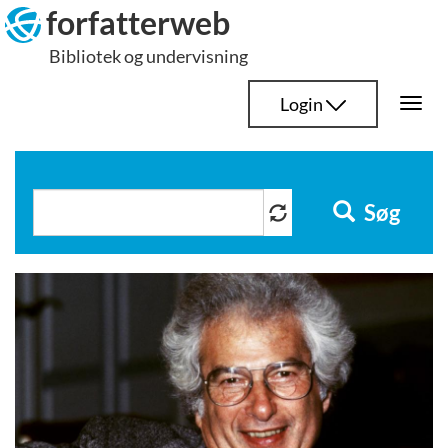
Hop
forfatterweb
til
Bibliotek og undervisning
indhold
Login
Togg
navi
Søg