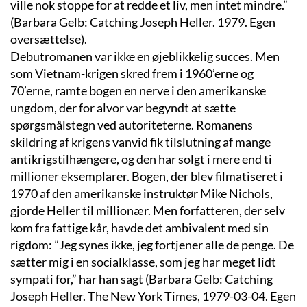
ville nok stoppe for at redde et liv, men intet mindre.”
(Barbara Gelb: Catching Joseph Heller. 1979. Egen
oversættelse).
Debutromanen var ikke en øjeblikkelig succes. Men
som Vietnam-krigen skred frem i 1960’erne og
70’erne, ramte bogen en nerve i den amerikanske
ungdom, der for alvor var begyndt at sætte
spørgsmålstegn ved autoriteterne. Romanens
skildring af krigens vanvid fik tilslutning af mange
antikrigstilhængere, og den har solgt i mere end ti
millioner eksemplarer. Bogen, der blev filmatiseret i
1970 af den amerikanske instruktør Mike Nichols,
gjorde Heller til millionær. Men forfatteren, der selv
kom fra fattige kår, havde det ambivalent med sin
rigdom: ”Jeg synes ikke, jeg fortjener alle de penge. De
sætter mig i en socialklasse, som jeg har meget lidt
sympati for,” har han sagt (Barbara Gelb: Catching
Joseph Heller. The New York Times, 1979-03-04. Egen