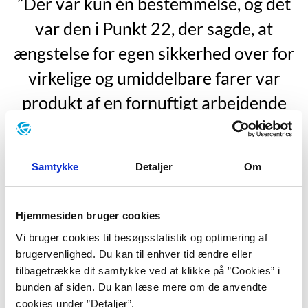
”Der var kun én bestemmelse, og det
var den i Punkt 22, der sagde, at
ængstelse for egen sikkerhed over for
virkelige og umiddelbare farer var
produkt af en fornuftigt arbejdende
hjerne (…) Hvis han fløj dem, var han
tosset og behøvede det ikke, men hvis
Samtykke
Detaljer
Om
han ikke ville, var han normal og
skulle.”
Hjemmesiden bruger cookies
”Punkt 22”, s. 40.
Vi bruger cookies til besøgsstatistik og optimering af
brugervenlighed. Du kan til enhver tid ændre eller
Joseph Heller er opvokset i bydelen Coney Island i
tilbagetrække dit samtykke ved at klikke på ”Cookies” i
Brooklyn og kommer fra en jødisk-russisk familie.
bunden af siden. Du kan læse mere om de anvendte
Hjemmet var fyldt med bøger og magasiner, og siden
cookies under ”Detaljer”.