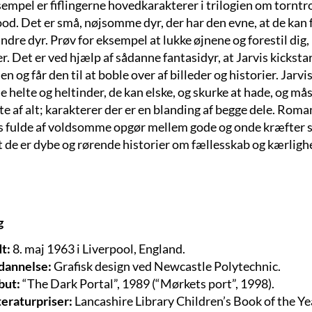
empel er fiflingerne hovedkarakterer i trilogien om torntr
d. Det er små, nøjsomme dyr, der har den evne, at de kan 
 andre dyr. Prøv for eksempel at lukke øjnene og forestil dig
 er. Det er ved hjælp af sådanne fantasidyr, at Jarvis kicksta
en og får den til at boble over af billeder og historier. Jarvi
 helte og heltinder, de kan elske, og skurke at hade, og må
te af alt; karakterer der er en blanding af begge dele. Roma
s fulde af voldsomme opgør mellem gode og onde kræfter 
t de er dybe og rørende historier om fællesskab og kærligh
g
t:
8. maj 1963 i Liverpool, England.
dannelse:
Grafisk design ved Newcastle Polytechnic.
but:
“The Dark Portal”, 1989 (“Mørkets port”, 1998).
teraturpriser:
Lancashire Library Children’s Book of the Ye