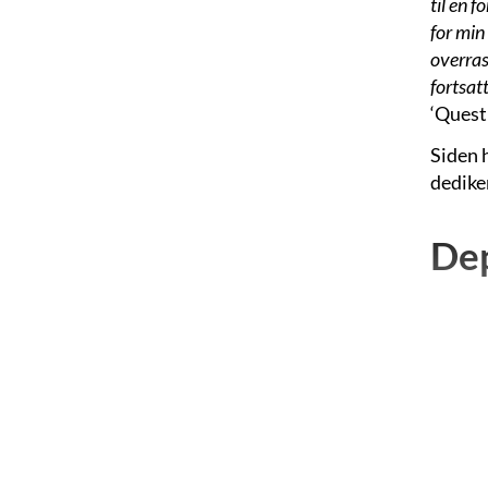
til en 
for min
overras
fortsatt
‘Quest
Siden h
dediker
Dep