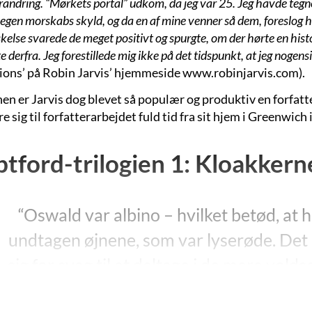
forandring. “Mørkets portal” udkom, da jeg var 25. Jeg havde te
 egen morskabs skyld, og da en af mine venner så dem, foreslog ha
kelse svarede de meget positivt og spurgte, om der hørte en histori
e derfra. Jeg forestillede mig ikke på det tidspunkt, at jeg nogensin
ions’ på Robin Jarvis’ hjemmeside www.robinjarvis.com).
en er Jarvis dog blevet så populær og produktiv en forfatt
e sig til forfatterarbejdet fuld tid fra sit hjem i Greenwich 
tford-trilogien 1: Kloakkern
“Oswald var albino – hvilket betød, at 
undtagen øjnene, som var lyserøde. Det b
sig for svag til at deltage i de mere vo
høj – næsten for høj af en mus at være. D