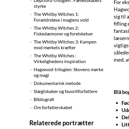
Deptford-trilogien : Fællesskabets
For eks
styrke
Hagwoo
The Whitby Witches 1:
sig til
Forældreløse i magiens vold
fifling
The Whitby Witches 2:
fantasi
Fiskedæmoner og forelskelser
læserne
The Whitby Witches 3: Kampen
vigtigs
mod mørkets kræfter
sålede
The Whitby Witches :
med, a
Virkelighedens inspiration
Hagwood-trilogien: Skovens mørke
og magi
Dokumentarisk metode
Slægtskaber og favoritforfattere
Blå bo
Bibliografi
Fød
Om forfatterskabet
Ud
De
Relaterede portrætter
Lit