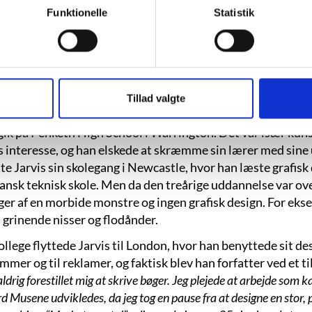
“The Whitby Child”, s. 34.
Funktionelle
Statistik
arvis blev født den 8. maj 1963 på en sofa i Liverpool som 
n mindre, engelske by Warrington i et hus fuld af kæledyr. 
svinde om morgenen for at vende hjem en gang om aftenen ud
Tillad valgte
været. Man kunne næsten tro, den havde et job!
gik på Penketh High School i Warrington. Det var især kuns
 interesse, og han elskede at skræmme sin lærer med sine u
te Jarvis sin skolegang i Newcastle, hvor han læste grafis
 dansk teknisk skole. Men da den treårige uddannelse var ov
ger af en morbide monstre og ingen grafisk design. For ekse
 grinende nisser og flodånder.
ollege flyttede Jarvis til London, hvor han benyttede sit des
mer og til reklamer, og faktisk blev han forfatter ved et ti
ldrig forestillet mig at skrive bøger. Jeg plejede at arbejde so
d Musene udvikledes, da jeg tog en pause fra at designe en stor, pe