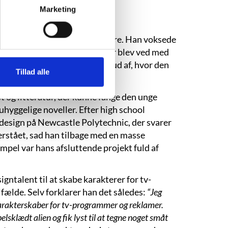
Marketing
den yngste i en børneflok på fire. Han voksede
Blandt andet en sort kanin, der blev ved med
en, at familien kunne finde ud af, hvor den
Tillad alle
t og litteratur, der kunne fange den unge
hyggelige noveller. Efter high school
k design på Newcastle Polytechnic, der svarer
erstået, sad han tilbage med en masse
mpel var hans afsluttende projekt fuld af
igntalent til at skabe karakterer for tv-
lfælde. Selv forklarer han det således:
“Jeg
m karakterskaber for tv-programmer og reklamer.
lsklædt alien og fik lyst til at tegne noget småt