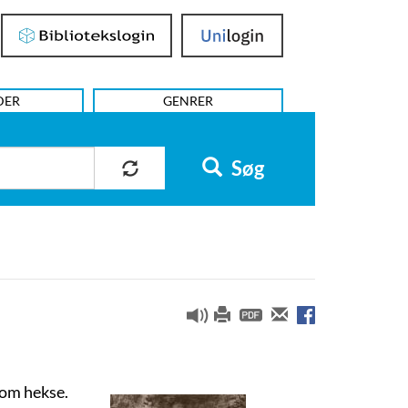
Bibliotekslogin
UniLogin
DER
GENRER
Søg
som hekse.