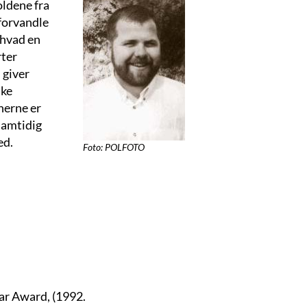
oldene fra
forvandle
, hvad en
rter
s giver
ske
nerne er
samtidig
ed.
Foto: POLFOTO
ar Award, (1992.