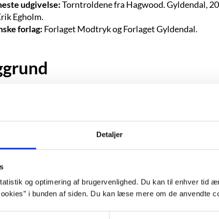
este udgivelse:
Torntroldene fra Hagwood. Gyldendal, 20
Erik Egholm.
ske forlag:
Forlaget Modtryk og Forlaget Gyldendal.
ggrund
“Væsenet kom kravlende op fra floden. 
som en umådelig stor og tjæret amøbe, d
Detaljer
tyk, slangeagtig arm, så det kunne hive 
ækel, skvulpende lyd, bevægede det sig
s
brostensbelagte gader, og hvor end 
atistik og optimering af brugervenlighed. Du kan til enhver tid æn
passerede, efterlod den en stinkende ba
ookies” i bunden af siden. Du kan læse mere om de anvendte co