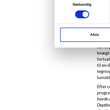
Nødvendig
Robin J
op i de
at for
Afvis
havde 
Jarvis 
knægts
fortsat
til en
tegnin
lumskt
Efter c
program
havde a
Deptfor