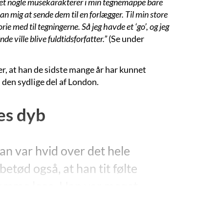
gnet nogle musekarakterer i min tegnemappe bare
n mig at sende dem til en forlægger. Til min store
e med til tegningerne. Så jeg havde et ‘go’, og jeg
de ville blive fuldtidsforfatter.”
(Se under
er, at han de sidste mange år har kunnet
i den sydlige del af London.
es dyb
han var hvid over det hele
etød også, at han tit følte
ldsomme lege. Han var meget
et var han meget flov over,