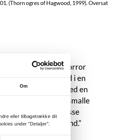
01. (Thorn ogres of Hagwood, 1999). Oversat
Det var en formløs horror
er forlængede sig ud i en
Om
sig op af trapperne. Med en
 langsomt gennem de smalle
den enorme slatne masse
dre eller tilbagetrække dit
ne af slim i sit kølvand.”
okies under ”Detaljer”.