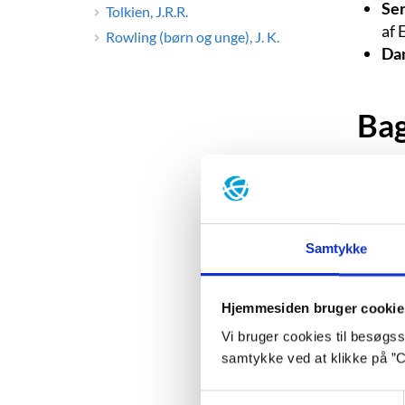
Sen
Tolkien, J.R.R.
af 
Rowling (børn og unge), J. K.
Dan
Ba
Samtykke
Hjemmesiden bruger cookie
Vi bruger cookies til besøgsst
samtykke ved at klikke på ”C
Samtykkevalg