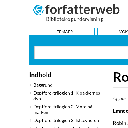
forfatterweb
Hop
til
Bibliotek og undervisning
indhold
HOVEDMENU
TEMAER
VOK
Ro
Indhold
Baggrund
Deptford-trilogien 1: Kloakkernes
jour
dyb
Deptford-trilogien 2: Mord på
Emneo
marken
Deptford-trilogien 3: Ishævneren
Robin 