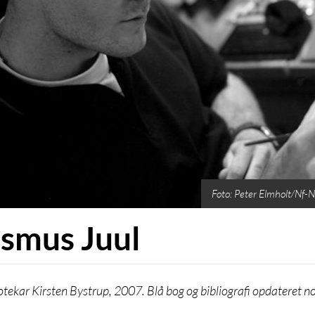
Foto: Peter Elmholt/Nf-N
smus Juul
iotekar Kirsten Bystrup, 2007. Blå bog og bibliografi opdateret