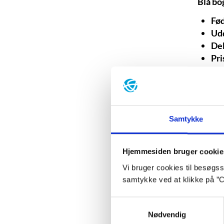
Blå bo
Fød
Ud
De
Pri
ære
IBB
200
Sen
Samtykke
Ba
Hjemmesiden bruger cookie
Vi bruger cookies til besøgsst
samtykke ved at klikke på ”C
Samtykkevalg
Nødvendig