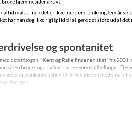
t bruge hjemmesider aktivt.
 altid malet, men det er ikke mere end omkring fem år siden
ket har han dog ikke rigtig tid til at gøre det store ud af de
rdrivelse og spontanitet
 med debutbogen,
“Kent og Ralle finder en skat”
fra 2001, 
han siden bruger og udvikler i sine senere billedbøger. Det 
lstræber en genkendelighed til virkeligheden med sine bille
der den igen.
 Juul er netop ikke den naturalistiske illustrator, der und
ed. Han søger snarere det forenklede, det skematiske og de
turen over sig i deres dyrkelse af overdrivelsen. Men de lå
lbare spontanitet. Det sidste er nok det, der forlener de