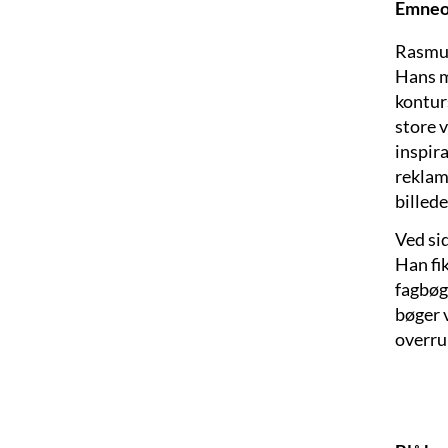
Emneo
Rasmus
Hans ma
kontur
store v
inspir
reklam
billed
Ved sid
Han fi
fagbøge
bøger v
overru