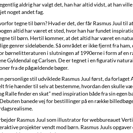
egentlig aldrig har valgt det, han har altid vidst, at han vill
jet noget andet fag.
rfor tegne til børn? Hvad er det, der får Rasmus Juul til a
ogen altid har været et sted, hvor han har fundet inspirati
tegne til børn. Hertil kommer, at det altid har været en nat
lige genrer sideløbende. Så området er ikke fjernt fra ham,
or børnelitteraturen i slutningen af 1990erne i form af e
ene Gyldendal og Carlsen. De er tegnet i en figurativ natu
ioner fra de pågældende bøger.
n personlige stil udviklede Rasmus Juul først, da forlaget
lt frie hænder til selv at bestemme, hvordan den skulle væ
g Ralle finder en skat” med inspiration både fra sin egen b
. Debuten banede vej for bestillinger på en række billedbøg
rdagsrealisme.
arbejder Rasmus Juul som illustrator for webbureauet Verti
teraktive projekter vendt mod børn. Rasmus Juuls opgaver dr