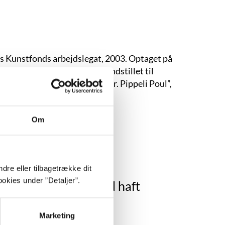
ns Kunstfonds arbejdslegat, 2003. Optaget på
alle finder en skat”, 2002. Indstillet til
eratur, IBBY Danmark med “Hr. Pippeli Poul”,
 “Hr. Pippeli Poul”, 2005.
dbog.
Om
dre eller tilbagetrække dit
okies under ”Detaljer”.
r armen har jeg altid haft
Marketing