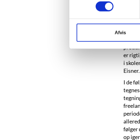
Rasmus 
var fa
siden,
godt”. 
Afvis
ellers
produkt
er rigt
i skole
Eisner.
I de f
tegnes
tegnin
freelan
period
allered
følger
op igen