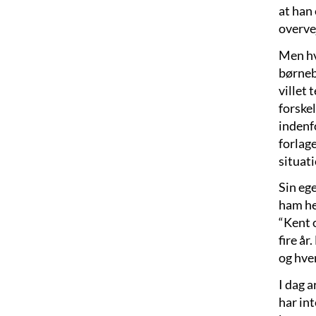
at han 
overve
Men hvo
børneb
villet 
forskel
indenf
forlag
situat
Sin ege
ham he
“Kent o
fire år
og hve
I dag 
har in