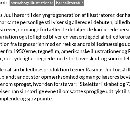
rd
børnebogsillustrationer
børnelitteratur
 Juul hører til den yngre generation af illustratorer, der 
rkante personlige stil viser sig allerede i debuten, billedb
streger, de mange fortællende detaljer, de karikerede pers
ariation og stoflighed bliver en væsentlig del af billedfor
ation fra tegneserien med en række andre billedmæssige udtr
er fra 1950’erne, tegnefilm, amerikanske illustrationer og
er, der tydeligt er tegnede med stort overskud, og som inde
en af sin billedbogsproduktion tegner Rasmus Juul også ill
k blandt andet stor opmærksomhed og mange læseres bevåge
r om sproget, hvor den første var: “Skeletter i skabet og 73
iser han sin særlige evne til omsætte sproglige udtryk til
mplende og sjov pointe.