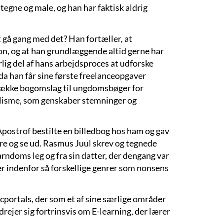
e tegne og male, og han har faktisk aldrig
t gå gang med det? Han fortæller, at
on, og at han grundlæggende altid gerne har
urlig del af hans arbejdsproces at udforske
 da han får sine første freelanceopgaver
n række bogomslag til ungdomsbøger for
ralisme, som genskaber stemninger og
 Apostrof bestilte en billedbog hos ham og gav
re og se ud. Rasmus Juul skrev og tegnede
arndoms leg og fra sin datter, der dengang var
er indenfor så forskellige genrer som nonsens
cportals, der som et af sine særlige områder
ejer sig fortrinsvis om E-learning, der lærer