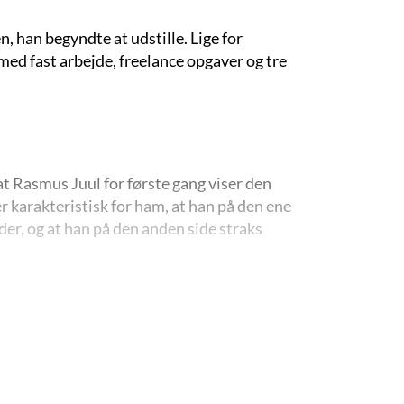
, han begyndte at udstille. Lige for
t med fast arbejde, freelance opgaver og tre
at Rasmus Juul for første gang viser den
er karakteristisk for ham, at han på den ene
der, og at han på den anden side straks
ersøger virkeligheden med en tilstræbt
t fortegnede. Hans billeder har et strøg af
ner samtidig også udtryk fra børnetegningens
m med humoren. Her er ingen morskab på