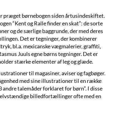
har præget børnebogen siden årtusindeskiftet.
ogen “Kent og Ralle finder en skat”: de sorte
oner og de særlige baggrunde, der med deres
tællingen. Det er tegninger, der kombinerer
yk, bl.a. mexicanske vægmalerier, graffiti,
 Rasmus Juuls egne børns tegninger. Det er
holder stærke elementer af leg og glæde.
ustrationer til magasiner, aviser og fagbøger.
nhed med sine illustrationer til en række
 andre talemåder forklaret for børn”. I disse
 selvstændige billedfortællinger ofte med en