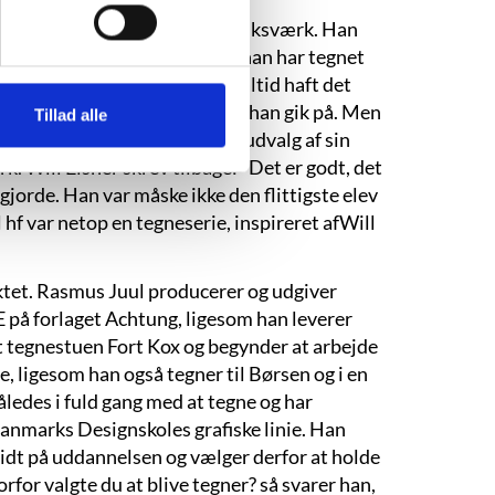
ed, en lille forstad til Frederiksværk. Han
re tegnere sige før ham – at han har tegnet
n blok under armen, har jeg altid haft det
affitiudsmykning på den skole, han gik på. Men
Tillad alle
og som 15-årig sendte han et udvalg af sin
k. Will Eisner skrev tilbage: “Det er godt, det
 gjorde. Han var måske ikke den flittigste elev
il hf var netop en tegneserie, inspireret afWill
nktet. Rasmus Juul producerer og udgiver
E på forlaget Achtung, ligesom han leverer
t tegnestuen Fort Kox og begynder at arbejde
e, ligesom han også tegner til Børsen og i en
ledes i fuld gang med at tegne og har
 Danmarks Designskoles grafiske linie. Han
lidt på uddannelsen og vælger derfor at holde
for valgte du at blive tegner? så svarer han,