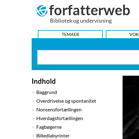
forfatterweb
Hop
til
Bibliotek og undervisning
indhold
HOVEDMENU
TEMAER
VOK
Indhold
Baggrund
Overdrivelse og spontanitet
Nonsensfortællingen
Hverdagsfortællingen
Fagbøgerne
Billedlabyrinter