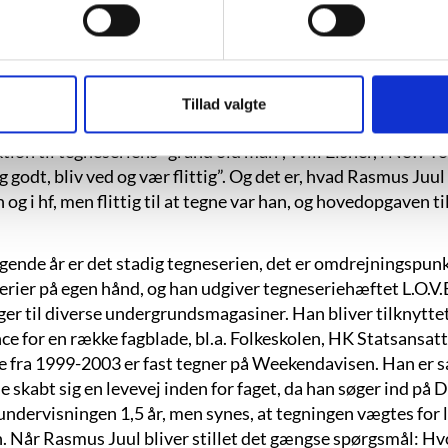
Juul er vokset op som den mellemste af tre søskende i Ølst
miliens kreative barn og siger – som man har hørt mange and
 han kunne holde på en blyant: “Med en blyant i lommen og e
Som 13-årig fik han sin første professionelle opgave, en gr
Tillad valgte
 var det først og fremmest tegneserien, han arbejdede med, 
ion til tegneseriens “grand old man”, Will Eisner, i New Yor
ig godt, bliv ved og vær flittig”. Og det er, hvad Rasmus Juul
n og i hf, men flittig til at tegne var han, og hovedopgaven t
ølgende år er det stadig tegneserien, det er omdrejningspu
erier på egen hånd, og han udgiver tegneseriehæftet L.O.V.
ger til diverse undergrundsmagasiner. Han bliver tilknytte
ce for en række fagblade, bl.a. Folkeskolen, HK Statsansatt
e fra 1999-2003 er fast tegner på Weekendavisen. Han er så
e skabt sig en levevej inden for faget, da han søger ind på
 undervisningen 1,5 år, men synes, at tegningen vægtes for 
. Når Rasmus Juul bliver stillet det gængse spørgsmål: Hvor