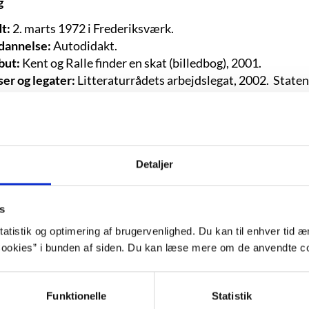
g
t:
2. marts 1972 i Frederiksværk.
dannelse:
Autodidakt.
but:
Kent og Ralle finder en skat (billedbog), 2001.
ser og legater:
Litteraturrådets arbejdslegat, 2002. State
slisten for Kulturministeriets Illustratorpris med “Kent og R
Y’s Honourlist som illustrator for Selskabet for Børnelitt
4. Deltager i illustrationsbiennalen i Bratislava med ill. fra
este udgivelse:
Bjørn og Ræv cykler. Turbine, 2025. Bille
Detaljer
ggrund
s
atistik og optimering af brugervenlighed. Du kan til enhver tid æn
ookies” i bunden af siden. Du kan læse mere om de anvendte co
“Med en blyant i lommen og en blok unde
det godt”
Funktionelle
Statistik