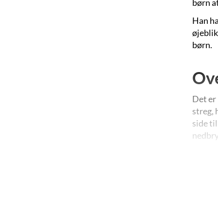
børn a
Han har
øjeblik
børn.
Ove
Det er
streg, 
side ti
nedbry
Rasmus
sagligh
karika
umidde