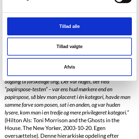
først, da hun kom på Howard University og flyttede til
Washington DC, at hun for alvor mærkede den
diskrimination og raceadskillelse, der stadig prægede
Tillad alle
USA i fyrrerne.
Busserne var raceopdelte, og på Howard University,
Tillad valgte
som var et sort universitet, havde man noget, der blev
kaldt ”the paperbag test”, som gjorde et uudsletteligt
indtryk på Morrison:
”På campus var de studerende selv
Afvis
meget engagerede i denne rangorden, og ens hudfarve gav
adgang til forskellige ting. Der var noget, der hed
”papirspose-testen” – var ens hud mørkere end en
papirspose, så blev man placeret i én kategori, havde man
samme farve som posen, sat i en anden, og var huden
lysere, kom man i en tredje og mere privilegeret kategori.”
(Hilton Als: Toni Morrison and the Ghosts in the
House. The New Yorker, 2003-10-20. Egen
oversættelse).
Denne hierarkiske opdeling efter