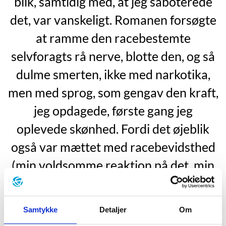
blik, samtidig med, at jeg saboterede
det, var vanskeligt. Romanen forsøgte
at ramme den racebestemte
selvforagts rå nerve, blotte den, og så
dulme smerten, ikke med narkotika,
men med sprog, som gengav den kraft,
jeg opdagede, første gang jeg
oplevede skønhed. Fordi det øjeblik
også var mættet med racebevidsthed
(min voldsomme reaktion på det, min
skolekammerat ønskede sig: meget blå
øjne til meget sort hud; det skår, hun
Samtykke
Detaljer
Om
slog i min opfattelse af skønhed), var