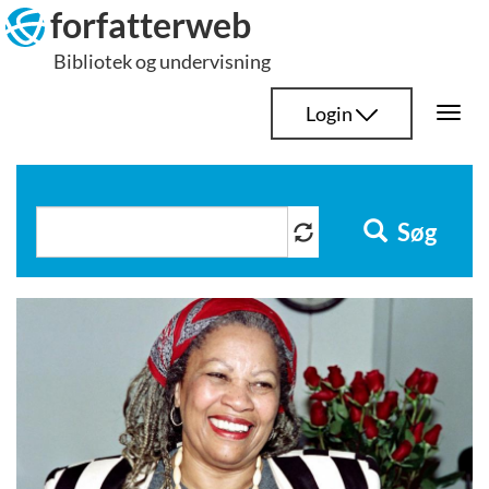
Hop
forfatterweb
til
Bibliotek og undervisning
indhold
Login
Togg
navi
Søg