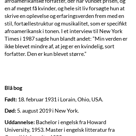
afroamerikanske forfatter, der har vundet prisen, og
en af meget få kvinder, og hele sit liv forsøgte hun at
skrive en oplevelse og erfaringsverden frem med en
stil, fortællestruktur og musikalitet, som er specifikt
afroamerikansk i tonen. I et interview til New York
Times i 1987 sagde hun blandt andet: ”Min verden er
ikke blevet mindre af, at jeg er en kvindelig, sort
forfatter. Den er kun blevet større.”
Blå bog
Født:
18. februar 1931 i Lorain, Ohio, USA.
Død:
5. august 2019 i New York.
Uddannelse:
Bachelor i engelsk fra Howard
University, 1953. Master i engelsk litteratur fra