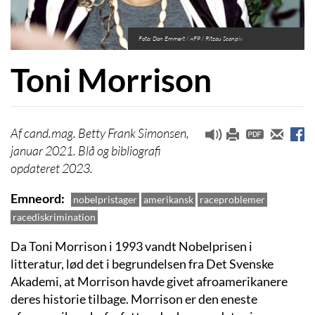
Foto: Don Emmert / AFP / Ritzau Scanpix
Toni Morrison
cand.mag. Betty Frank Simonsen,
januar 2021. Blå og bibliografi
opdateret 2023.
Emneord
nobelpristager
amerikansk
raceproblemer
racediskrimination
Da Toni Morrison i 1993 vandt Nobelprisen i
litteratur, lød det i begrundelsen fra Det Svenske
Akademi, at Morrison havde givet afroamerikanere
deres historie tilbage. Morrison er den eneste