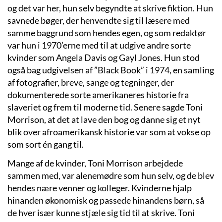
og det var her, hun selv begyndte at skrive fiktion. Hun
savnede bøger, der henvendte sig til læsere med
samme baggrund som hendes egen, og som redaktør
var hun i 1970’erne med til at udgive andre sorte
kvinder som Angela Davis og Gayl Jones. Hun stod
også bag udgivelsen af ”Black Book” i 1974, en samling
af fotografier, breve, sange og tegninger, der
dokumenterede sorte amerikaneres historie fra
slaveriet og frem til moderne tid. Senere sagde Toni
Morrison, at det at lave den bog og danne sig et nyt
blik over afroamerikansk historie var som at vokse op
som sort én gang til.
Mange af de kvinder, Toni Morrison arbejdede
sammen med, var alenemødre som hun selv, og de blev
hendes nære venner og kolleger. Kvinderne hjalp
hinanden økonomisk og passede hinandens børn, så
de hver især kunne stjæle sig tid til at skrive. Toni