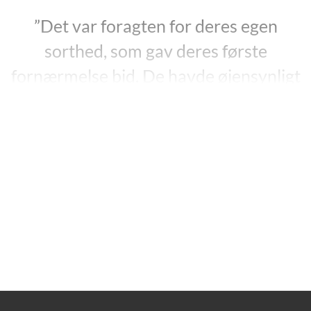
”Det var foragten for deres egen
sorthed, som gav deres første
fornærmelse bid. De havde øjensynligt
taget al deres roligt opdyrkede
uvidenhed, deres fremragende og
indlærte selvhad, deres omhyggeligt
forgivne håbløshed og suget det hele
op i en ildsprudlende kegle af foragt,
som havde brændt i lang, lang tid i
dybet af deres sind – var kølet af – og
nu løb over hadske læber og
fortærede, hvad der kom i vejen for