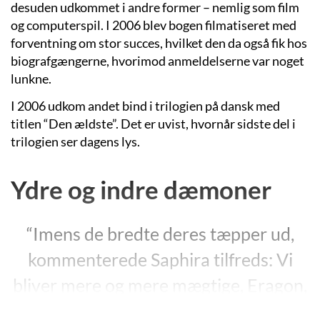
desuden udkommet i andre former – nemlig som film
og computerspil. I 2006 blev bogen filmatiseret med
forventning om stor succes, hvilket den da også fik hos
biografgængerne, hvorimod anmeldelserne var noget
lunkne.
I 2006 udkom andet bind i trilogien på dansk med
titlen “Den ældste”. Det er uvist, hvornår sidste del i
trilogien ser dagens lys.
Ydre og indre dæmoner
“Imens de bredte deres tæpper ud,
kommenterede Saphira tilfreds: Vi
bliver mere og mere mægtige, Eragon,
os begge to. Inden længe vil ingen