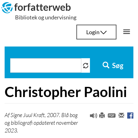
Hop
forfatterweb
til
Bibliotek og undervisning
indhold
Login
Togg
navi
Søg
Christopher Paolini
Signe Juul Kraft, 2007. Blå bog
og bibliografi opdateret november
2023.