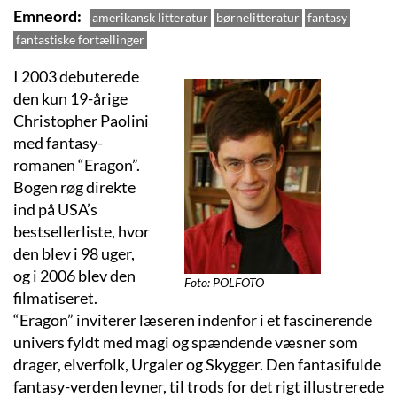
Emneord
amerikansk litteratur
børnelitteratur
fantasy
fantastiske fortællinger
I 2003 debuterede
den kun 19-årige
Christopher Paolini
med fantasy-
romanen “Eragon”.
Bogen røg direkte
ind på USA’s
bestsellerliste, hvor
den blev i 98 uger,
og i 2006 blev den
Foto: POLFOTO
filmatiseret.
“Eragon” inviterer læseren indenfor i et fascinerende
univers fyldt med magi og spændende væsner som
drager, elverfolk, Urgaler og Skygger. Den fantasifulde
fantasy-verden levner, til trods for det rigt illustrerede