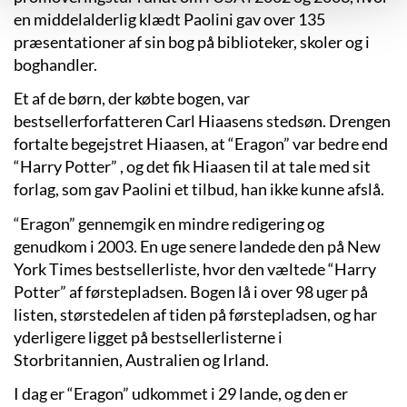
en middelalderlig klædt Paolini gav over 135
præsentationer af sin bog på biblioteker, skoler og i
boghandler.
Et af de børn, der købte bogen, var
bestsellerforfatteren Carl Hiaasens stedsøn. Drengen
fortalte begejstret Hiaasen, at “Eragon” var bedre end
“Harry Potter”
, og det fik Hiaasen til at tale med sit
forlag, som gav Paolini et tilbud, han ikke kunne afslå.
“Eragon” gennemgik en mindre redigering og
genudkom i 2003. En uge senere landede den på New
York Times bestsellerliste, hvor den væltede “Harry
Potter” af førstepladsen. Bogen lå i over 98 uger på
listen, størstedelen af tiden på førstepladsen, og har
yderligere ligget på bestsellerlisterne i
Storbritannien, Australien og Irland.
I dag er “Eragon” udkommet i 29 lande, og den er