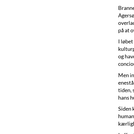
Branner
Agersø
overlad
på at 
I løbet
kultur
og hav
concio
Men in
enestå
tiden,
hans h
Siden 
humani
kærlig