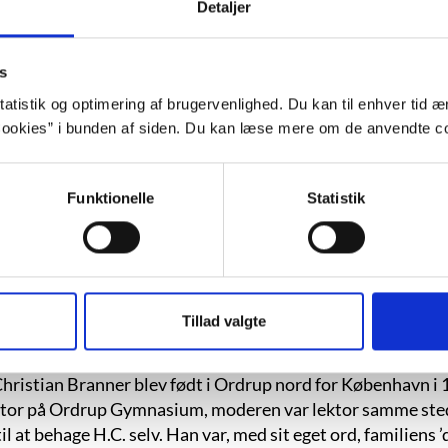
tilbageblevent ved sig, urimelig glat og tr
Detaljer
Maaske var den krop en fejl fra fødslen
saadan af alle slags tanker og indflydel
s
morgener, hvor Herman Kejser følte had t
atistik og optimering af brugervenlighed. Du kan til enhver tid æn
ookies” i bunden af siden. Du kan læse mere om de anvendte co
ham hvid og fremmed i spejlet som en gen
drømme om en fri og lykkelig udfoldelse
Funktionelle
Statistik
døde tynge. Men endnu var drømmen om 
den voksede sig tyk med kroppen, og 
med bøger om Napo
Tillad valgte
“Legetøj”, s. 26.
hristian Branner blev født i Ordrup nord for København i 
ktor på Ordrup Gymnasium, moderen var lektor samme ste
til at behage H.C. selv. Han var, med sit eget ord, familiens