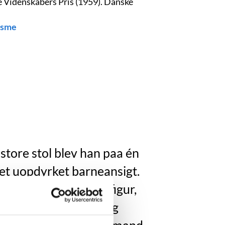
e Videnskabers Pris (1959). Danske
isme
 store stol blev han paa én
et uopdyrket barneansigt.
 gav ham en normal figur,
rop noget barnligt og