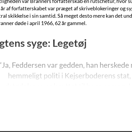
tligheden var Branners forfatterskab en rutschetur, hvor s
 år af forfatterskabet var præget af skriveblokeringer og 
ral skikkelse i sin samtid. Så meget desto mere kan det undr
ranner døde i april 1966, 62 år gammel.
tens syge: Legetøj
“Ja, Feddersen var gedden, han herskede
hemmeligt politi i Kejserboderens stat,
udstødelsen var knyttet til hans person. H
og efter ordlyden laa der ikke meget 
forstaaet efter ordlyden, den blev forst
bevægelse, en maade at
H.C. Branner: “Legetøj”, side 