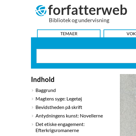
forfatterweb
Hop
til
Bibliotek og undervisning
indhold
HOVEDMENU
TEMAER
VOK
Indhold
Baggrund
Magtens syge: Legetøj
Bevidstheden på skrift
Antydningens kunst: Novellerne
Det etiske engagement:
Efterkrigsromanerne