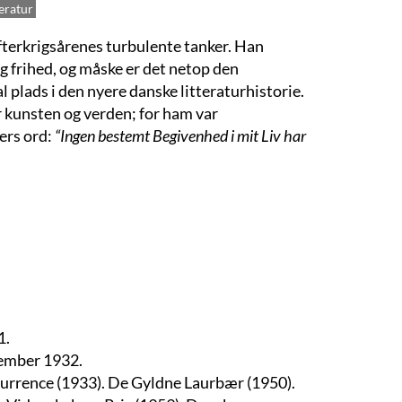
teratur
efterkrigsårenes turbulente tanker. Han
g frihed, og måske er det netop den
l plads i den nyere danske litteraturhistorie.
r kunsten og verden; for ham var
ers ord:
“Ingen bestemt Begivenhed i mit Liv har
1.
tember 1932.
kurrence (1933). De Gyldne Laurbær (1950).