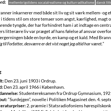
rd
mellemkrigstidens socaialrealisme og kulturradikalisme
dansk lit
ranner inkarnerer med både sit liv og sit værk mellem- og 
 i tidens stil om store temaer som angst, kærlighed, magt o
rende tyngde, der har forhindret ham i at indtage en centra
s litterære liv var præget af hans følelse af ansvar overfo
tergerningen både en byrde, en kamp og et kald. Med Brann
g til Forfatter, desværre er det vist noget jeg altid har været.”
g
t:
Den 23. juni 1903 i Ordrup.
d:
Den 23. april 1966 i København.
dannelse:
Studentereksamen fra Ordrup Gymnasium, 192
but:
“Surdejgen”, novelle i Politiken Magasinet den. 4. sep
teraturpriser:
2. præmie i Statsradiofoniens hørespilskon