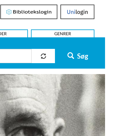
Bibliotekslogin
UniLogin
DER
GENRER
Søg