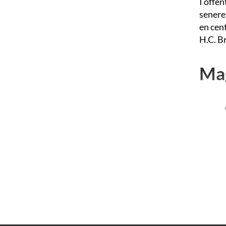
I offen
senere
en cent
H.C. B
Mag