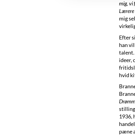
mig, vi
Lærere 
mig se
virkel
Efter 
han vil
talent
ideer, 
fritids
hvid ki
Branner
Branne
Drømmer
stillin
1936, 
handel
pæne a