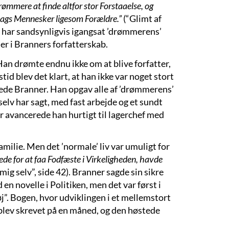
Drømmere at finde altfor stor Forstaaelse, og
Slags Mennesker ligesom Forældre.”
(“Glimt af
t har sandsynligvis igangsat ’drømmerens’
er i Branners forfatterskab.
Han drømte endnu ikke om at blive forfatter,
rstid blev det klart, at han ikke var noget stort
ede Branner. Han opgav alle af ’drømmerens’
elv har sagt, med fast arbejde og et sundt
er avancerede han hurtigt til lagerchef med
amilie. Men det ’normale’ liv var umuligt for
for at faa Fodfæste i Virkeligheden, havde
mig selv”, side 42). Branner sagde sin sikre
en novelle i Politiken, men det var først i
”. Bogen, hvor udviklingen i et mellemstort
blev skrevet på en måned, og den høstede