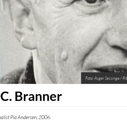
Foto: Asger Sessingø / Ri
 C. Branner
nalist Pia Andersen, 2006.