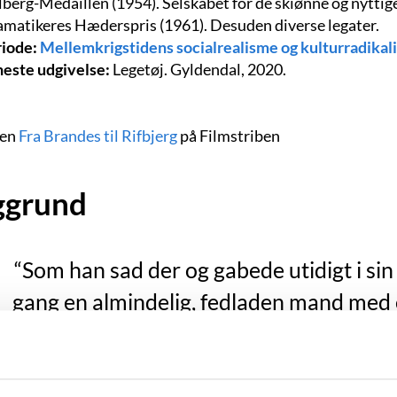
berg-Medaillen (1954). Selskabet for de skiønne og nyttig
matikeres Hæderspris (1961). Desuden diverse legater.
riode:
Mellemkrigstidens socialrealisme og kulturradikal
este udgivelse:
Legetøj. Gyldendal, 2020.
men
Fra Brandes til Rifbjerg
på
Filmstriben
ggrund
“Som han sad der og gabede utidigt i sin
gang en almindelig, fedladen mand med 
Hans tøj var syet af en god skrædder og
men inden under havde ogsaa hans k