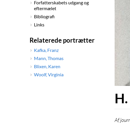
Forfatterskabets udgang og
eftermælet
Bibliografi
Links
Relaterede portrætter
Kafka, Franz
Mann, Thomas
Blixen, Karen
Woolf, Virginia
H.
jour