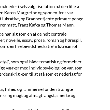
måneder i selvvalgt isolation på den lille ø
uen Karen Margrethe og sønnen Jens var
igt lukrativt, og Branner tjente primært penge
ürrenmatt, Franz Kafka og Thomas Mann.
e han sig som en af de helt centrale
; novelle, essay, prosa, roman og hørespil,
om den frie bevidsthedsstrøm (stream of
tøj”, som også både tematisk og formelt er
lige værker med individpsykologi og var, som
rdenskrig kom til at stå som et nederlag for
ar, frihed og rammerne for den trængte
mkring magt og afmagt, angst, smerte og