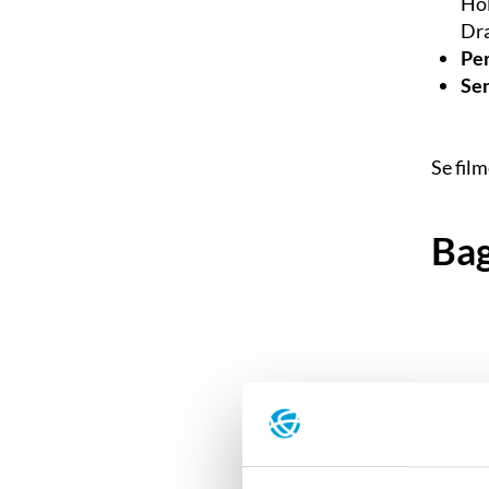
Hol
Dra
Pe
Sen
Se fil
Ba