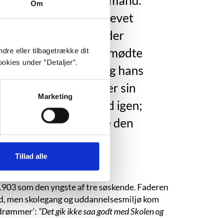
ind af en stor, voksen mand.
Om
, og maaske var den blevet
ser - i hvert fald var der
il sin egen krop: den mødte
dre eller tilbagetrække dit
okies under ”Detaljer”.
stridig formløshed, og hans
 havde den kvalt under sin
Marketing
magt og ærgerrighed igen;
Herman Kejser nærede den
leon.”
Tillad alle
1903 som den yngste af tre søskende. Faderen
d, men skolegang og uddannelsesmiljø kom
 ’drømmer’:
“Det gik ikke saa godt med Skolen og