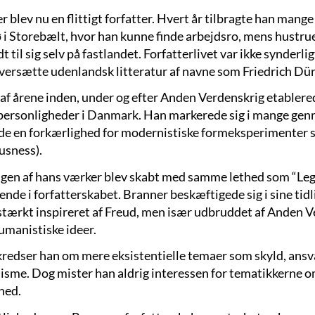
 blev nu en flittigt forfatter. Hvert år tilbragte han mange 
 i Storebælt, hvor han kunne finde arbejdsro, mens hustr
t til sig selv på fastlandet. Forfatterlivet var ikke synderl
oversætte udenlandsk litteratur af navne som Friedrich D
 af årene inden, under og efter Anden Verdenskrig etablered
personligheder i Danmark. Han markerede sig i mange genrer
de en forkærlighed for modernistiske formeksperimenter s
usness).
gen af hans værker blev skabt med samme lethed som “Lege
ende i forfatterskabet. Branner beskæftigede sig i sine tid
 stærkt inspireret af Freud, men især udbruddet af Anden Ve
umanistiske ideer.
kredser han om mere eksistentielle temaer som skyld, ansv
sme. Dog mister han aldrig interessen for tematikkerne o
hed.