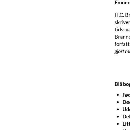
Emneo
H.C. B
skriver
tidssva
Branner
forfat
gjort mi
Blå bo
Fød
Dø
Ud
De
Lit