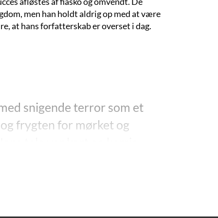
ucces afløstes af fiasko og omvendt. De
sygdom, men han holdt aldrig op med at være
e, at hans forfatterskab er overset i dag.
 med snigende terror som et
 og frygten for mørket og
ans tale var kort og karrig,
i den, men den blev ikke
aaet efter et tonefald, en
 se paa.”
34