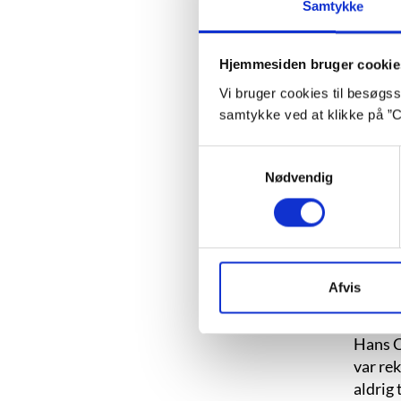
Samtykke
Hjemmesiden bruger cookie
Vi bruger cookies til besøgsst
samtykke ved at klikke på ”C
Samtykkevalg
Nødvendig
Afvis
Hans C
var re
aldrig 