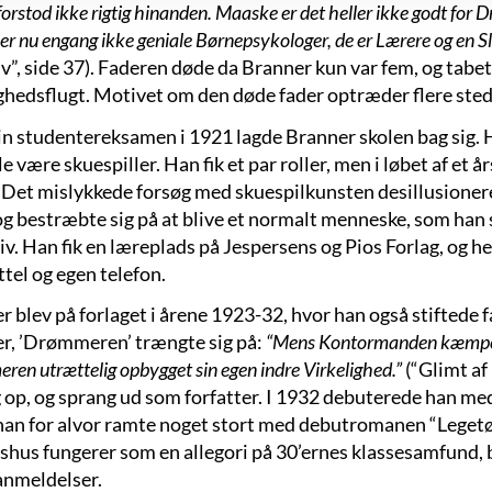
 forstod ikke rigtig hinanden. Maaske er det heller ikke godt for 
er nu engang ikke geniale Børnepsykologer, de er Lærere og en 
lv”, side 37). Faderen døde da Branner kun var fem, og tabe
ighedsflugt. Motivet om den døde fader optræder flere sted
sin studentereksamen i 1921 lagde Branner skolen bag sig. 
le være skuespiller. Han fik et par roller, men i løbet af et å
. Det mislykkede forsøg med skuespilkunsten desillusioner
og bestræbte sig på at blive et normalt menneske, som han s
liv. Han fik en læreplads på Jespersens og Pios Forlag, og h
ttel og egen telefon.
 blev på forlaget i årene 1923-32, hvor han også stiftede f
r, ’Drømmeren’ trængte sig på:
“Mens Kontormanden kæmpede 
en utrættelig opbygget sin egen indre Virkelighed.”
(“Glimt af 
g op, og sprang ud som forfatter. I 1932 debuterede han med 
han for alvor ramte noget stort med debutromanen “Legetøj
shus fungerer som en allegori på 30’ernes klassesamfund, 
nmeldelser.