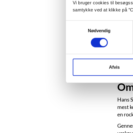
Priser:
Vi bruger cookies til besøgsst
samtykke ved at klikke på ”C
Senest
-. Lamb
Samtykkevalg
Period
Nødvendig
Genre
Se fil
Afvis
Om 
Hans Sc
mest 
en roc
Gennem
urskovs