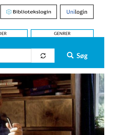
Bibliotekslogin
UniLogin
DER
GENRER
Søg