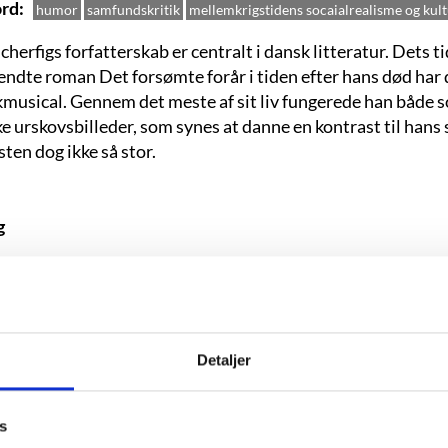
rd
humor
samfundskritik
mellemkrigstidens socaialrealisme og kul
herfigs forfatterskab er centralt i dansk litteratur. Dets t
endte roman Det forsømte forår i tiden efter hans død har 
kmusical. Gennem det meste af sit liv fungerede han både s
ke urskovsbilleder, som synes at danne en kontrast til hans
ten dog ikke så stor.
g
. april 1905 på Østerbro i København.
8. januar 1979.
nelse:
Ingen afsluttet.
Detaljer
:
Hvad lærer vi i skolen, børnebog, 1933.
debut:
Den døde mand, 1937.
s