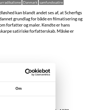
turradikalisme
Danmark
samfundssatire
idløshed kan blandt andet ses af, at Scherfigs
dannet grundlag for både en filmatisering og
om forfatter og maler. Kendte er hans
 skarpe satiriske forfatterskab. Måske er
Om