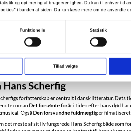
En hel række legater og priser fra 1946 og frem til og med
atistik og optimering af brugervenlighed. Du kan til enhver tid æn
ookies” i bunden af siden. Du kan læse mere om de anvendte co
e udgivelse:
Livet udfolder sig i junglen : fordyb dig i Hans
erth, 2026. Billedbog.
e:
Mellemkrigstidens socialrealisme og kulturradikalisme
Funktionelle
Statistik
:
Roman
men
Fra Brandes til Rifbjerg
på
Filmcentralen
Tillad valgte
Hans Scherfig
herfigs forfatterskab er centralt i dansk litteratur. Dets t
kendte roman
Det forsømte forår
i tiden efter hans død har
kmusical. Også
Den forsvundne fuldmægtig
er filmatiseret
 det meste af sit liv fungerede Hans Scherfig både som forf
billeder, som synes at danne en kontrast til hans skarpe s