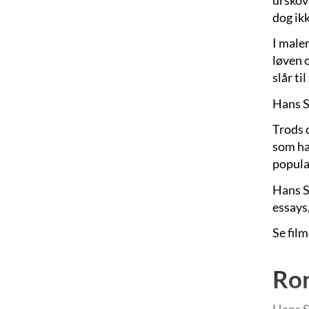
dog ikk
I maler
løven o
slår ti
Hans S
Trods 
som har
popula
Hans S
essays,
Se fil
Ro
Hans S