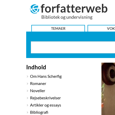
forfatterweb
Hop
til
Bibliotek og undervisning
indhold
HOVEDMENU
TEMAER
VOK
Indhold
Om Hans Scherfig
Romaner
Noveller
Rejsebeskrivelser
Artikler og essays
Bibliografi