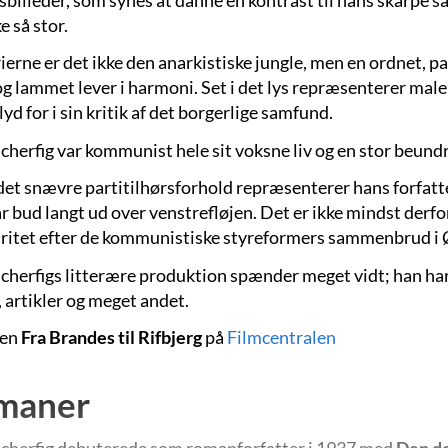
e så stor.
ierne er det ikke den anarkistiske jungle, men en ordnet, pa
g lammet lever i harmoni. Set i det lys repræsenterer male
l lyd for i sin kritik af det borgerlige samfund.
cherfig var kommunist hele sit voksne liv og en stor beund
det snævre partitilhørsforhold repræsenterer hans forfat
 bud langt ud over venstrefløjen. Det er ikke mindst derfor
ritet efter de kommunistiske styreformers sammenbrud i 
cherfigs litterære produktion spænder meget vidt; han har 
 artikler og meget andet.
men
Fra Brandes til Rifbjerg
på
Filmcentralen
maner
cherfig debuterede som romanforfatter i 1937 med
Den d