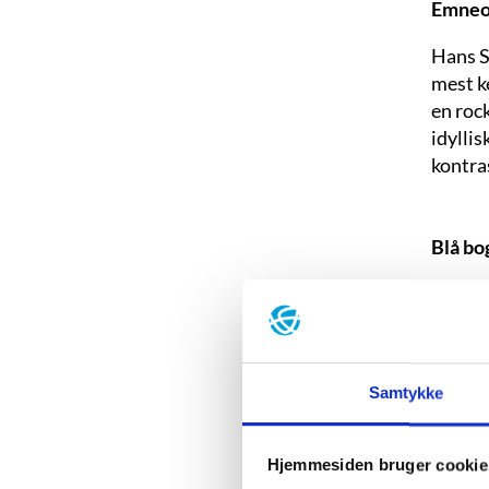
Emneo
Hans Sc
mest k
en roc
idyllis
kontras
Blå bo
Født:
8
Død:
2
Uddan
Samtykke
Debut
Roman
Hjemmesiden bruger cookie