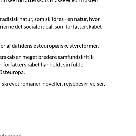
radisisk natur, som skildres - en natur, hvor
rierne det sociale ideal, som forfatterskabet
rer af datidens østeuropæiske styreformer.
terskab en meget bredere samfundskritik,
, forfatterskabet har holdt sin fulde
Østeuropa.
skrevet romaner, noveller, rejsebeskrivelser,
øde mand
.