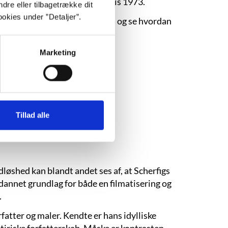
 Det danske Akademis store pris 1973.
dre eller tilbagetrække dit
okies under ”Detaljer”.
 Scherfigs dejlige dyrebilleder, og se hvordan
Marketing
Tillad alle
idløshed kan blandt andet ses af, at Scherfigs
 dannet grundlag for både en filmatisering og
.
atter og maler. Kendte er hans idylliske
atiriske forfatterskab. Måske er kontrasten