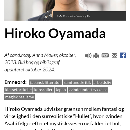
Foto: Shinchosha Publishing Co.
Hiroko Oyamada
cand.mag. Anna Møller, oktober,
2023. Blå bog og bibliografi
opdateret oktober 2024.
Emneord
japansk litteratur
samfundskritik
arbejdsliv
klasseforskelle
kønsroller
Japan
kvindeundertrykkelse
magisk realisme
Hiroko Oyamada udvisker grænsen mellem fantasi og
virkelighed i den surrealistiske ”Hullet”, hvor kvinden
Asahi følger efter et mystisk væsen og falder i et hul,