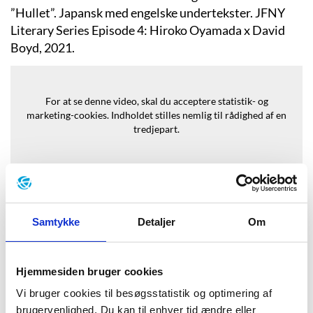
”Hullet”. Japansk med engelske undertekster. JFNY
Literary Series Episode 4: Hiroko Oyamada x David
Boyd, 2021.
For at se denne video, skal du acceptere statistik- og
marketing-cookies.
Indholdet stilles nemlig til rådighed af en
tredjepart.
Opdater samtykke
Samtykke
Detaljer
Om
Baggrund
Hjemmesiden bruger cookies
Vi bruger cookies til besøgsstatistik og optimering af
brugervenlighed. Du kan til enhver tid ændre eller