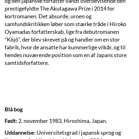
og den japanske forfatter vandt overbevisende den
prestigefyldte The Akutagawa Prize i 2014 for
kortromanen. Det absurde, uroen og
samfundskritikken løber som stærke tråde i Hiroko
Oyamadas forfatterskab, lige fra debutromanen
”Kōjō”, der blev skrevet på og handler om en stor
fabrik, hvor de ansatte har kummerlige vilkår, og til
hendes nuværende position som en af Japans store
samtidsforfattere.
Blå bog
Født:
2. november 1983, Hiroshima, Japan.
Uddannelse:
Universitetsgrad i japansk sprog og