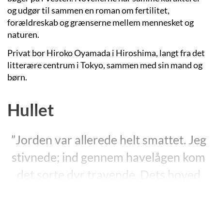
og udgør til sammen en roman om fertilitet,
forældreskab og grænserne mellem mennesket og
naturen.
Privat bor Hiroko Oyamada i Hiroshima, langt fra det
litterære centrum i Tokyo, sammen med sin mand og
børn.
Hullet
”Jorden var allerede helt smattet. Jeg
stivnede; ind gennem havelågen kom
det sorte dyr travende. Dets hoved
var underligt langt og spidst, og dets
gule øjne var rettet direkte mod mig.