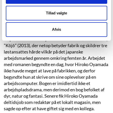
sprog og litteratur på Hiroshima University og
afsluttede i 2006 med en opgave om japanske
Tillad valgte
tegneserier fra edo-perioden (ca. år 1603-1868),
hvorefter hun tog forskellige småjobs, deriblandt som
vikar på en stor bilfabrik. Tiden som fabriksarbejder,
Afvis
hvor arbejdstiden var lang og uforudsigelig,
inspirerede Hiroko Oyamada til hendes første roman,
”Kōjō” (2013), der netop betyder fabrik og skildrer tre
løstansattes hårde vilkår på det japanske
arbejdsmarked gennem omkring femten år. Arbejdet
med romanen begyndte en dag, hvor Hiroko Oyamada
ikke havde meget at lave på fabrikken, og derfor
begyndte hun at skrive om sine oplevelser på en
arbejdscomputer. Bogen er imidlertid ikke et
arbejdspladsdrama, men derimod en bog befolket af
dyr, natur og fantasi. Senere fik Hiroko Oyamada
deltidsjob som redaktør på et lokalt magasin, men
sagde op efter at have giftet sig med en kollega.