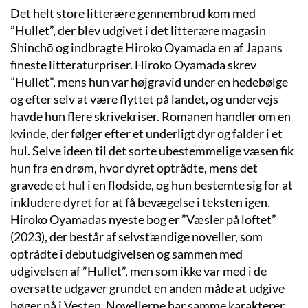
Det helt store litterære gennembrud kom med
”Hullet”, der blev udgivet i det litterære magasin
Shinchō og indbragte Hiroko Oyamada en af Japans
fineste litteraturpriser. Hiroko Oyamada skrev
”Hullet”, mens hun var højgravid under en hedebølge
og efter selv at være flyttet på landet, og undervejs
havde hun flere skrivekriser. Romanen handler om en
kvinde, der følger efter et underligt dyr og falder i et
hul. Selve ideen til det sorte ubestemmelige væsen fik
hun fra en drøm, hvor dyret optrådte, mens det
gravede et hul i en flodside, og hun bestemte sig for at
inkludere dyret for at få bevægelse i teksten igen.
Hiroko Oyamadas nyeste bog er ”Væsler på loftet”
(2023), der består af selvstændige noveller, som
optrådte i debutudgivelsen og sammen med
udgivelsen af ”Hullet”, men som ikke var med i de
oversatte udgaver grundet en anden måde at udgive
bøger på i Vesten. Novellerne har samme karakterer