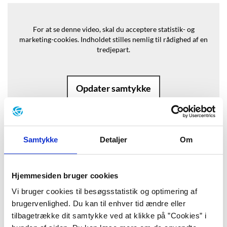
For at se denne video, skal du acceptere statistik- og
marketing-cookies.
Indholdet stilles nemlig til rådighed af en
tredjepart.
Opdater samtykke
Samtykke
Detaljer
Om
Baggrund
Hjemmesiden bruger cookies
”Moa hører det banke, men hun åbner
Vi bruger cookies til besøgsstatistik og optimering af
ikke. Det banker igen. Og endnu en
brugervenlighed. Du kan til enhver tid ændre eller
tilbagetrække dit samtykke ved at klikke på ”Cookies” i
gang. Moas hjerte er som en fisk der