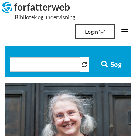
Hop
forfatterweb
til
Bibliotek og undervisning
indhold
Login
Togg
navi
Søg