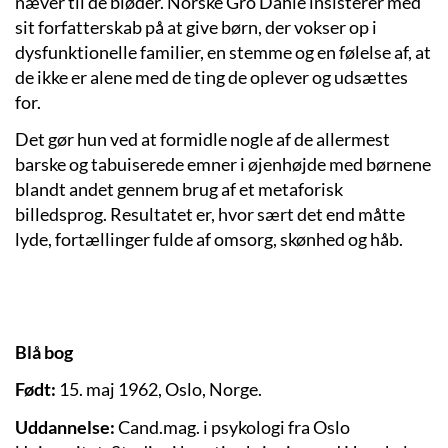
næver til de bløder. Norske Gro Dahle insisterer med
sit forfatterskab på at give børn, der vokser op i
dysfunktionelle familier, en stemme og en følelse af, at
de ikke er alene med de ting de oplever og udsættes
for.
Det gør hun ved at formidle nogle af de allermest
barske og tabuiserede emner i øjenhøjde med børnene
blandt andet gennem brug af et metaforisk
billedsprog. Resultatet er, hvor sært det end måtte
lyde, fortællinger fulde af omsorg, skønhed og håb.
Blå bog
Født:
15. maj 1962, Oslo, Norge.
Uddannelse:
Cand.mag. i psykologi fra Oslo