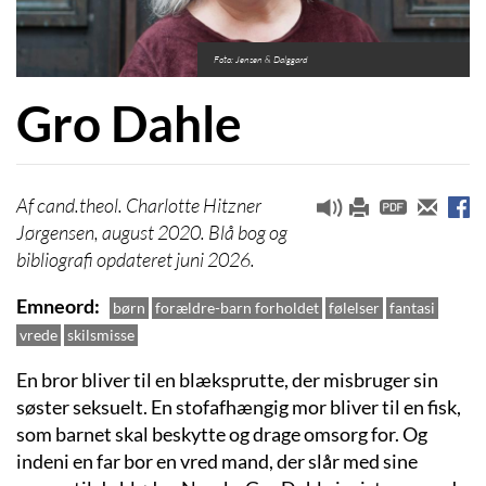
Foto: Jensen & Dalggard
Gro Dahle
cand.theol. Charlotte Hitzner
Jørgensen, august 2020. Blå bog og
bibliografi opdateret juni 2026.
Emneord
børn
forældre-barn forholdet
følelser
fantasi
vrede
skilsmisse
En bror bliver til en blæksprutte, der misbruger sin
søster seksuelt. En stofafhængig mor bliver til en fisk,
som barnet skal beskytte og drage omsorg for. Og
indeni en far bor en vred mand, der slår med sine