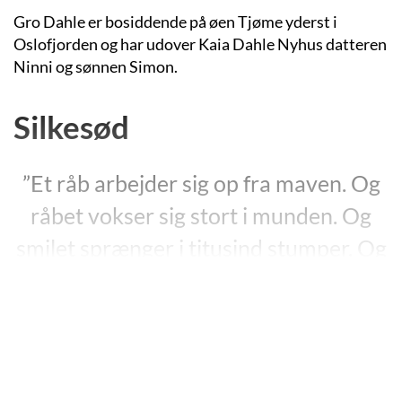
Gro Dahle er bosiddende på øen Tjøme yderst i
Oslofjorden og har udover Kaia Dahle Nyhus datteren
Ninni og sønnen Simon.
Silkesød
”Et råb arbejder sig op fra maven. Og
råbet vokser sig stort i munden. Og
smilet sprænger i titusind stumper. Og
Silke rejser sig op og råber. Og Silke
galer og skriger og hyler.”
”Silkesød”, s. 15.
I 2002 udgav Gro Dahle billedbogen
”Snill”
(”Silkesød”,