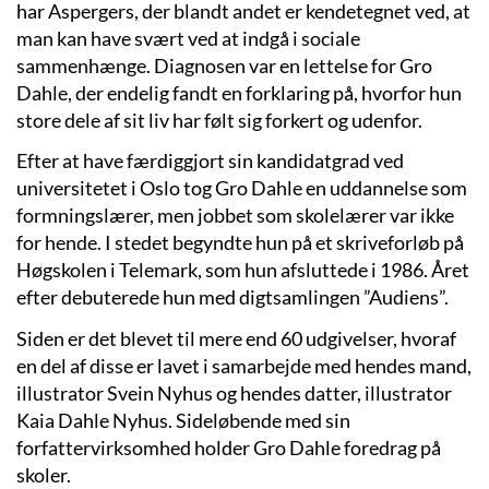
har Aspergers, der blandt andet er kendetegnet ved, at
man kan have svært ved at indgå i sociale
sammenhænge. Diagnosen var en lettelse for Gro
Dahle, der endelig fandt en forklaring på, hvorfor hun
store dele af sit liv har følt sig forkert og udenfor.
Efter at have færdiggjort sin kandidatgrad ved
universitetet i Oslo tog Gro Dahle en uddannelse som
formningslærer, men jobbet som skolelærer var ikke
for hende. I stedet begyndte hun på et skriveforløb på
Høgskolen i Telemark, som hun afsluttede i 1986. Året
efter debuterede hun med digtsamlingen ”Audiens”.
Siden er det blevet til mere end 60 udgivelser, hvoraf
en del af disse er lavet i samarbejde med hendes mand,
illustrator Svein Nyhus og hendes datter, illustrator
Kaia Dahle Nyhus. Sideløbende med sin
forfattervirksomhed holder Gro Dahle foredrag på
skoler.