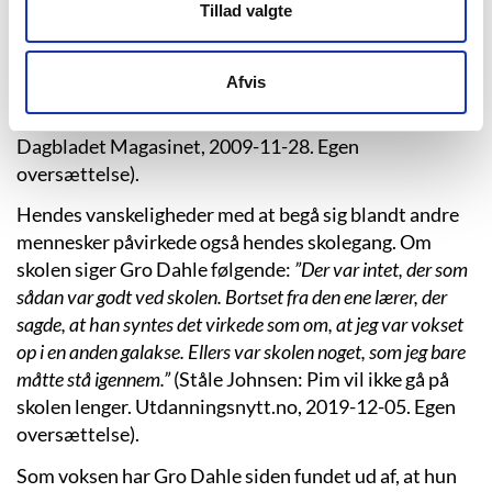
iklæde sig et stort smil, så hun udadtil fremstod glad.
Tillad valgte
Om dette siger hun selv:
”Smilet blev min
overlevelsesstrategi. Hvis man er mild, får man lov at være i
Afvis
fred for lærere, andre børn, sine egne forældre og andres
forældre.”
(Kjartan Brügger Bjånesøy: Om Gro og uro.
Dagbladet Magasinet, 2009-11-28. Egen
oversættelse).
Hendes vanskeligheder med at begå sig blandt andre
mennesker påvirkede også hendes skolegang. Om
skolen siger Gro Dahle følgende:
”Der var intet, der som
sådan var godt ved skolen. Bortset fra den ene lærer, der
sagde, at han syntes det virkede som om, at jeg var vokset
op i en anden galakse. Ellers var skolen noget, som jeg bare
måtte stå igennem.”
(Ståle Johnsen: Pim vil ikke gå på
skolen lenger. Utdanningsnytt.no, 2019-12-05. Egen
oversættelse).
Som voksen har Gro Dahle siden fundet ud af, at hun