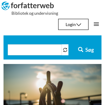
Hop
forfatterweb
til
Bibliotek og undervisning
indhold
Login
Togg
navi
Søg