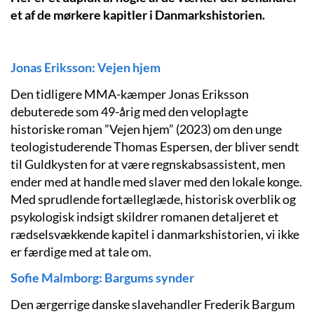
et af de mørkere kapitler i Danmarkshistorien.
Jonas Eriksson: Vejen hjem
Den tidligere MMA-kæmper Jonas Eriksson
debuterede som 49-årig med den veloplagte
historiske roman ”Vejen hjem” (2023) om den unge
teologistuderende Thomas Espersen, der bliver sendt
til Guldkysten for at være regnskabsassistent, men
ender med at handle med slaver med den lokale konge.
Med sprudlende fortælleglæde, historisk overblik og
psykologisk indsigt skildrer romanen detaljeret et
rædselsvækkende kapitel i danmarkshistorien, vi ikke
er færdige med at tale om.
Sofie Malmborg: Bargums synder
Den ærgerrige danske slavehandler Frederik Bargum