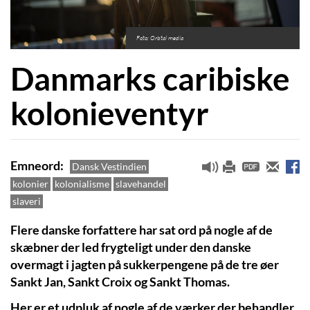
Foto: Orbtal media
Danmarks caribiske
kolonieventyr
Emneord
Dansk Vestindien
kolonier
kolonialisme
slavehandel
slaveri
Flere danske forfattere har sat ord på nogle af de
skæbner der led frygteligt under den danske
overmagt i jagten på sukkerpengene på de tre øer
Sankt Jan, Sankt Croix og Sankt Thomas.
Her er et udpluk af nogle af de værker der behandler