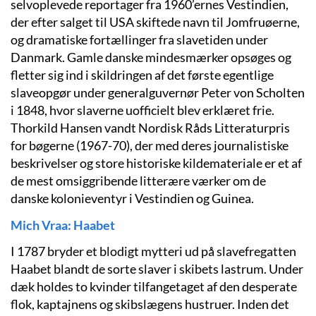
selvoplevede reportager fra 1960’ernes Vestindien,
der efter salget til USA skiftede navn til Jomfruøerne,
og dramatiske fortællinger fra slavetiden under
Danmark. Gamle danske mindesmærker opsøges og
fletter sig ind i skildringen af det første egentlige
slaveopgør under generalguvernør Peter von Scholten
i 1848, hvor slaverne uofficielt blev erklæret frie.
Thorkild Hansen vandt Nordisk Råds Litteraturpris
for bøgerne (1967-70), der med deres journalistiske
beskrivelser og store historiske kildemateriale er et af
de mest omsiggribende litterære værker om de
danske kolonieventyr i Vestindien og Guinea.
Mich Vraa: Haabet
I 1787 bryder et blodigt mytteri ud på slavefregatten
Haabet blandt de sorte slaver i skibets lastrum. Under
dæk holdes to kvinder tilfangetaget af den desperate
flok, kaptajnens og skibslægens hustruer. Inden det