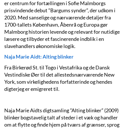
er centrum for fortællingen i Sofie Malmborgs
prisvindende debut ”Bargums synder”, der udkom i
2020. Med sanselige og nærværende detaljer fra
1700-tallets København, Åbenrå og Europa gør
Malmborg historien levende og relevant for nutidige
læsere og tilbyder et fascinerende indblik i en
slavehandlers økonomiske logik.
Naja Marie Aidt: Alting blinker
Fra Birkerød St. til Togo i Vestafrika og de Dansk
Vestindiske Øer til det allestedsnærværende New
York, som virkelighedens forfatterinde og hendes
digterjeg er emigreret til.
Naja Marie Aidts digtsamling ”Alting blinker” (2009)
blinker bogstavelig talt af steder i et væk og handler
om at flytte og finde hjem på tværs af grænser, sprog