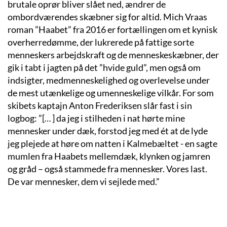
brutale oprør bliver slået ned, ændrer de
ombordværendes skæbner sig for altid. Mich Vraas
roman ”Haabet” fra 2016 er fortællingen om et kynisk
overherredømme, der lukrerede på fattige sorte
menneskers arbejdskraft og de menneskeskæbner, der
gik i tabt i jagten på det ”hvide guld”, men også om
indsigter, medmenneskelighed og overlevelse under
de mest utænkelige og umenneskelige vilkår. For som
skibets kaptajn Anton Frederiksen slår fast i sin
logbog: ”[… ] da jeg i stilheden i nat hørte mine
mennesker under dæk, forstod jeg med ét at de lyde
jeg plejede at høre om natten i Kalmebæltet - en sagte
mumlen fra Haabets mellemdæk, klynken og jamren
og gråd – også stammede fra mennesker. Vores last.
De var mennesker, dem vi sejlede med.”