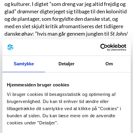
og kulturer. I digtet ”som dreng var jeg altid frejdig og
glad” drømmer digterjeget sig tilbage til den kolonitid
og de plantager, som forgyldte den danske stat, og
med en slet skjult kritik afromantiseres det tidligere
danske øhav: ”hvis man går gennem junglen til
St John
/
kan man få en kokosnød i hovedet / måske har man
fortjent det / og så rejser en sukkerplantage sig i det
grønne / man kan se
slavernes indkvartering
/og lukke
øjnene så alt kommer til live / man kan se pisken
Samtykke
Detaljer
Om
svinge over et barns ryg / den døddrukne plantør i
færd med voldtægt […].”
Hjemmesiden bruger cookies
Maria Helleberg: Miss Suzanna
Vi bruger cookies til besøgsstatistik og optimering af
I Maria Hellebergs ungdomsroman ”Miss Suzanna”
brugervenlighed. Du kan til enhver tid ændre eller
(2002) får den kløgtige og selvstændige slavepige
tilbagetrække dit samtykke ved at klikke på ”Cookies” i
Suzanna en chance, som kun var få slaver forundt
bunden af siden. Du kan læse mere om de anvendte
under den danske overmagt på De Dansk Vestindiske
cookies under ”Detaljer”.
Øer. Suzanna bor med sin mor og lillesøster Lucia