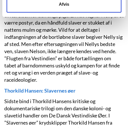
og sin tvillingebror Nicolai, men under den ulmende
Afvis
utilfredshed i slavernes gemakker krakelerer
tilværelsen for den unge pige. En nat vågner Nelly af et
værre postyr, da en håndfuld slaver er stukket af i
nattens mulm og mørke. Vild for at deltage i
indfangningen af de bortløbne slaver begiver Nelly sig
af sted. Men efter eftersøgningen vil Nellys bedste
ven, slaven Nelson, ikke længere kendes ved hende.
”Flugten fra Vestindien” er både fortællingen om
tabet af barndommens uskyld og kampen for at finde
ret og vrang i en verden præget af slave- og
raceideologier.
Thorkild Hansen: Slavernes øer
Sidste bind i Thorkild Hansens kritiske og
dokumentariske trilogi om den danske koloni- og
slavetid handler om De Dansk Vestindiske Øer. I
”Slavernes øer” krydsklipper Thorkild Hansen fra