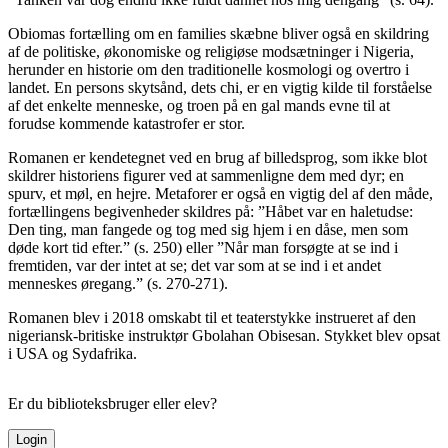
Obiomas fortælling om en families skæbne bliver også en skildring
af de politiske, økonomiske og religiøse modsætninger i Nigeria,
herunder en historie om den traditionelle kosmologi og overtro i
landet. En persons skytsånd, dets chi, er en vigtig kilde til forståelse
af det enkelte menneske, og troen på en gal mands evne til at
forudse kommende katastrofer er stor.
Romanen er kendetegnet ved en brug af billedsprog, som ikke blot
skildrer historiens figurer ved at sammenligne dem med dyr; en
spurv, et møl, en hejre. Metaforer er også en vigtig del af den måde,
fortællingens begivenheder skildres på: ”Håbet var en haletudse:
Den ting, man fangede og tog med sig hjem i en dåse, men som
døde kort tid efter.” (s. 250) eller ”Når man forsøgte at se ind i
fremtiden, var der intet at se; det var som at se ind i et andet
menneskes øregang.” (s. 270-271).
Romanen blev i 2018 omskabt til et teaterstykke instrueret af den
nigeriansk-britiske instruktør Gbolahan Obisesan. Stykket blev opsat
i USA og Sydafrika.
Er du biblioteksbruger eller elev?
Login