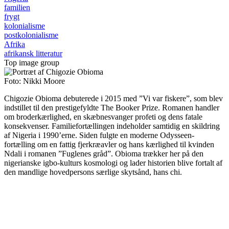
familien
frygt
kolonialisme
postkolonialisme
Afrika
afrikansk litteratur
Top image group
Foto: Nikki Moore
Chigozie Obioma debuterede i 2015 med ”Vi var fiskere”, som blev
indstillet til den prestigefyldte The Booker Prize. Romanen handler
om broderkærlighed, en skæbnesvanger profeti og dens fatale
konsekvenser. Familiefortællingen indeholder samtidig en skildring
af Nigeria i 1990’erne. Siden fulgte en moderne Odysseen-
fortælling om en fattig fjerkræavler og hans kærlighed til kvinden
Ndali i romanen ”Fuglenes gråd”. Obioma trækker her på den
nigerianske igbo-kulturs kosmologi og lader historien blive fortalt af
den mandlige hovedpersons særlige skytsånd, hans chi.