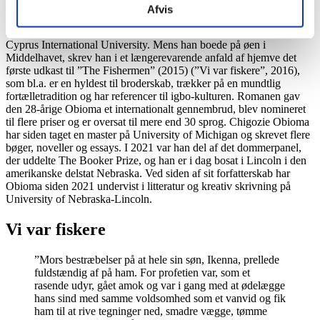
studere i Storbritannien, men fik sin visumansøgning afvist.
Afvis
Han tog derfor til Cypern, hvor han læste engelsk litteratur på
Cyprus International University. Mens han boede på øen i
Middelhavet, skrev han i et længerevarende anfald af hjemve det
første udkast til ”The Fishermen” (2015) (”Vi var fiskere”, 2016),
som bl.a. er en hyldest til broderskab, trækker på en mundtlig
fortælletradition og har referencer til igbo-kulturen. Romanen gav
den 28-årige Obioma et internationalt gennembrud, blev nomineret
til flere priser og er oversat til mere end 30 sprog. Chigozie Obioma
har siden taget en master på University of Michigan og skrevet flere
bøger, noveller og essays. I 2021 var han del af det dommerpanel,
der uddelte The Booker Prize, og han er i dag bosat i Lincoln i den
amerikanske delstat Nebraska. Ved siden af sit forfatterskab har
Obioma siden 2021 undervist i litteratur og kreativ skrivning på
University of Nebraska-Lincoln.
Vi var fiskere
”Mors bestræbelser på at hele sin søn, Ikenna, prellede
fuldstændig af på ham. For profetien var, som et
rasende udyr, gået amok og var i gang med at ødelægge
hans sind med samme voldsomhed som et vanvid og fik
ham til at rive tegninger ned, smadre vægge, tømme