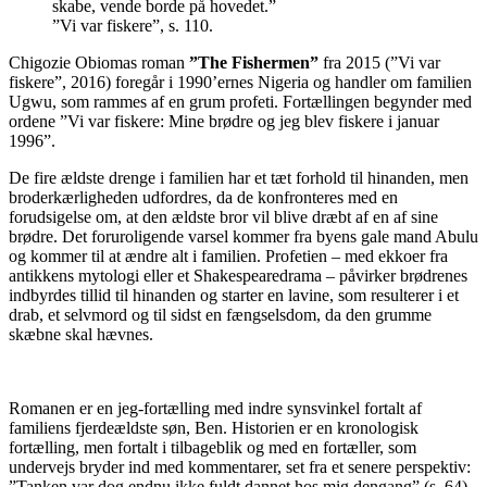
skabe, vende borde på hovedet.”
”Vi var fiskere”, s. 110.
Chigozie Obiomas roman
”The Fishermen”
fra 2015 (”Vi var
fiskere”, 2016) foregår i 1990’ernes Nigeria og handler om familien
Ugwu, som rammes af en grum profeti. Fortællingen begynder med
ordene ”Vi var fiskere: Mine brødre og jeg blev fiskere i januar
1996”.
De fire ældste drenge i familien har et tæt forhold til hinanden, men
broderkærligheden udfordres, da de konfronteres med en
forudsigelse om, at den ældste bror vil blive dræbt af en af sine
brødre. Det foruroligende varsel kommer fra byens gale mand Abulu
og kommer til at ændre alt i familien. Profetien – med ekkoer fra
antikkens mytologi eller et Shakespearedrama – påvirker brødrenes
indbyrdes tillid til hinanden og starter en lavine, som resulterer i et
drab, et selvmord og til sidst en fængselsdom, da den grumme
skæbne skal hævnes.
Romanen er en jeg-fortælling med indre synsvinkel fortalt af
familiens fjerdeældste søn, Ben. Historien er en kronologisk
fortælling, men fortalt i tilbageblik og med en fortæller, som
undervejs bryder ind med kommentarer, set fra et senere perspektiv:
”Tanken var dog endnu ikke fuldt dannet hos mig dengang” (s. 64).