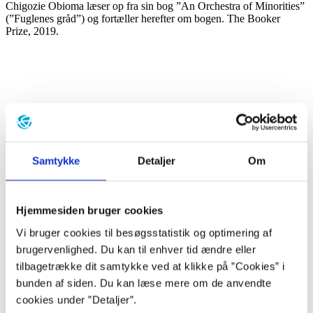
Chigozie Obioma læser op fra sin bog ”An Orchestra of Minorities”
(”Fuglenes gråd”) og fortæller herefter om bogen. The Booker
Prize, 2019.
Samtykke
Detaljer
Om
Hjemmesiden bruger cookies
Artikel type
Vi bruger cookies til besøgsstatistik og optimering af
voksne
brugervenlighed. Du kan til enhver tid ændre eller
Baggrund
tilbagetrække dit samtykke ved at klikke på ”Cookies” i
bunden af siden. Du kan læse mere om de anvendte
”I den fjerde måned efter mødet med kvinden på broen
cookies under ”Detaljer”.
holdt min vært næsten op med at sørge. Ikke sådan, at