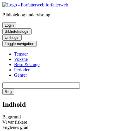
Hop
forfatterweb
til
Bibliotek og undervisning
indhold
Login
Bibliotekslogin
UniLogin
Toggle navigation
Hovedmenu
Temaer
Voksne
Børn & Unge
Perioder
Genrer
Søg
Indhold
Baggrund
Vi var fiskere
Fuglenes gråd