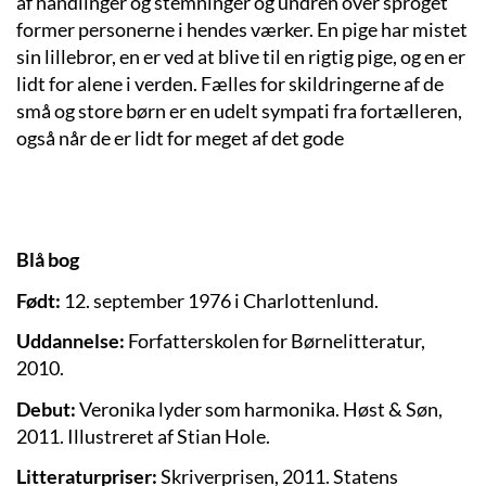
af handlinger og stemninger og undren over sproget
former personerne i hendes værker. En pige har mistet
sin lillebror, en er ved at blive til en rigtig pige, og en er
lidt for alene i verden. Fælles for skildringerne af de
små og store børn er en udelt sympati fra fortælleren,
også når de er lidt for meget af det gode
Blå bog
Født:
12. september 1976 i Charlottenlund.
Uddannelse:
Forfatterskolen for Børnelitteratur,
2010.
Debut:
Veronika lyder som harmonika. Høst & Søn,
2011. Illustreret af Stian Hole.
Litteraturpriser:
Skriverprisen, 2011. Statens