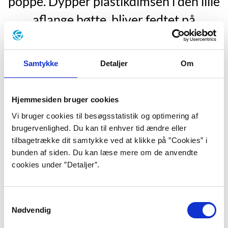
poppe. Dypper plastikdimsen i den lille
aflange bøtte, bliver fedtet på
fingrene, former munden til pust. De
gør, som de plejer, men det føles
Samtykke
Detaljer
Om
anderledes. Kille er tom indeni ligesom
boblerne.”
Hjemmesiden bruger cookies
”Sommerdrenge”, s. 11.
Vi bruger cookies til besøgsstatistik og optimering af
brugervenlighed. Du kan til enhver tid ændre eller
Rebecca Bach-Lauritsen er født i 1976 i
tilbagetrække dit samtykke ved at klikke på ”Cookies” i
Charlottenlund nord for København og er
”vokset op i
bunden af siden. Du kan læse mere om de anvendte
et hjem med både stilhed, høj musik og samtale,”
som hun
cookies under ”Detaljer”.
siger (Interview med Forfatterweb, maj 2015). Hun
voksede op som enebarn af en far, der var læge og en
mor, der var sygehjælper. Familien flyttede meget, og
Samtykkevalg
Nødvendig
Rebecca Bach-Lauritsen nåede at gå på fire
folkeskoler. Efter studentereksamen i 1995 læste hun