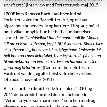
sit helt eget.”
(Interview med Forfatterweb, maj 2015).
I 2008 kom Rebecca Bach-Lauritsen ind på
Forfatterskolen for Børnelitteratur, og det var
afgørende for hendes liv og karriere. Til spørgsmålet
om, hvilket udbytte hun har haft af uddannelsen,
svarer hun:
”Umiddelbart har det ændret mit liv. Minder
lidt om et Brio-skiftespor, jeg fik til jul som barn. Skolen blev
et skiftespor. Jeg kom over i den rigtige bane. Oplevede det
helt konkret i novelleforløbet, hvor jeg startede på teksten
til min debutroman
Veronika lyder som harmonika
. Den
gjorde mig til forfatter.”
(Center for børnelitteratur:
Fordi det var det jeg allerhelst ville i hele verden.
Dfb.au.dk, november 2011).
Bach-Lauritsen dimitterede fra skolen i 2010, og i
2011 debuterede hun med den prisbelønnede
”
Veronika lyder som harmonika”, som hun modtog
Skriverprisen for.
Senere har hun udgivet de