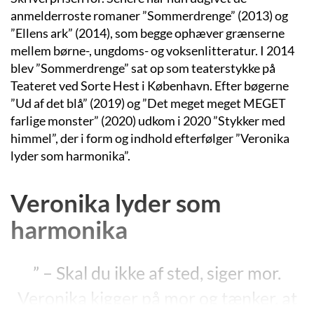
anmelderroste romaner ”
Sommerdrenge”
(2013) og
”Ellens ark”
(2014), som begge ophæver grænserne
mellem børne-, ungdoms- og voksenlitteratur. I 2014
blev ”Sommerdrenge” sat op som teaterstykke på
Teateret ved Sorte Hest i København. Efter bøgerne
”Ud af det blå” (2019) og ”Det meget meget MEGET
farlige monster” (2020) udkom i 2020 ”Stykker med
himmel”, der i form og indhold efterfølger ”Veronika
lyder som harmonika”.
Veronika lyder som
harmonika
” – Skal du ikke af sted, siger mor.
Veronika kigger på mor og tænker, at