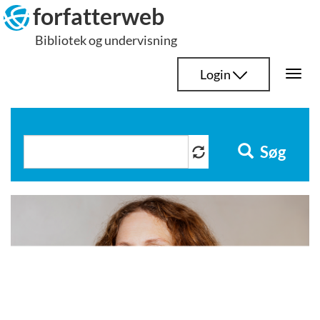
Hop
forfatterweb
til
Bibliotek og undervisning
indhold
Login
Togg
navi
Søg