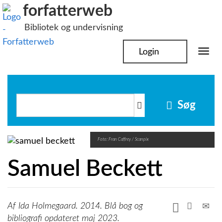
Hop
forfatterweb
til
Bibliotek og undervisning
indhold
Login
Togg
navi
Søg
Foto: Fran Caffrey / Scanpix
Samuel Beckett
Ida Holmegaard. 2014. Blå bog og
bibliografi opdateret maj 2023.