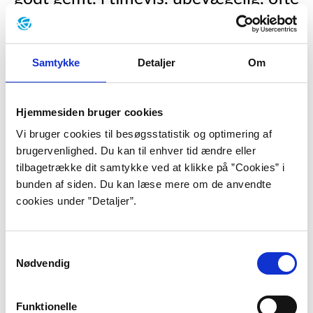
stønnende, som en forhekset, mens
jeg stønnede. Netop, stønnede.”
Samtykke
Detaljer
Om
”Malone dør”, s. 30.
Samuel Beckett regnes for at være en af de største
Hjemmesiden bruger cookies
modernistiske forfattere i det 20. århundrede og var
Vi bruger cookies til besøgsstatistik og optimering af
radikalt nyskabende med sine utraditionelle
brugervenlighed. Du kan til enhver tid ændre eller
romaner, sit absurde teater, sine kortprosatekster,
tilbagetrække dit samtykke ved at klikke på ”Cookies” i
noveller og radiostykker.
bunden af siden. Du kan læse mere om de anvendte
cookies under ”Detaljer”.
Beckett blev født i 1906 i en forstad til Dublin. Hans
familie tilhørte den højere middelklasse, og
forældrene sørgede for, at Beckett kom på en
Samtykkevalg
velanset kostskole, hvor han både klarede sig
Nødvendig
fremragende inden for akademia og sport. Som ung
mand studerede han fransk og italiensk på Trinity
Funktionelle
College i Dublin og tog siden til Paris som