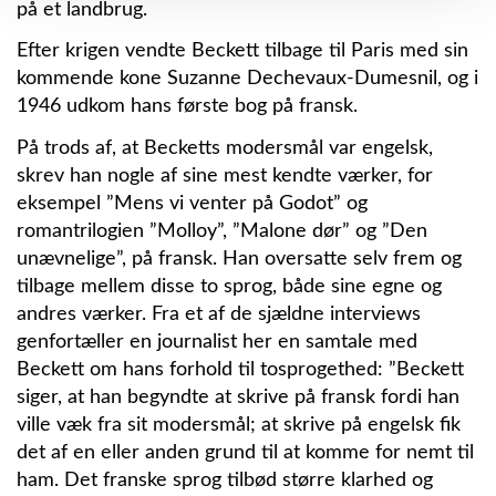
på et landbrug.
Efter krigen vendte Beckett tilbage til Paris med sin
kommende kone Suzanne Dechevaux-Dumesnil, og i
1946 udkom hans første bog på fransk.
På trods af, at Becketts modersmål var engelsk,
skrev han nogle af sine mest kendte værker, for
eksempel ”Mens vi venter på Godot” og
romantrilogien ”Molloy”, ”Malone dør” og ”Den
unævnelige”, på fransk. Han oversatte selv frem og
tilbage mellem disse to sprog, både sine egne og
andres værker. Fra et af de sjældne interviews
genfortæller en journalist her en samtale med
Beckett om hans forhold til tosprogethed: ”Beckett
siger, at han begyndte at skrive på fransk fordi han
ville væk fra sit modersmål; at skrive på engelsk fik
det af en eller anden grund til at komme for nemt til
ham. Det franske sprog tilbød større klarhed og