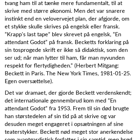
tvang ham til at tænke mere fundamentalt, til at
skrive med større økonomi. Men det var snarere
instinkt end en velovervejet plan, der afgjorde, om
et stykke skulle skrives på engelsk eller fransk.
”Krapp's last tape” blev skrevet på engelsk, ”En
attendant Godot” på fransk. Becketts forklaring på
sin tosprogede skrift er ikke så didaktisk, som den
ser ud; når man lytter til ham, får man nyvunden
respekt for flertydigheden.” (Herbert Mitgang:
Beckett in Paris. The New York Times, 1981-01-25.
Egen oversættelse).
Det var dramaet, der gjorde Beckett verdenskendt;
det internationale gennembrud kom med ”En
attendant Godot” fra 1953. Frem til sin død brugte
han størstedelen af sin tid på at skrive og var
desuden meget engageret i opsætningen af sine
teaterstykker. Beckett nød meget stor anerkendelse