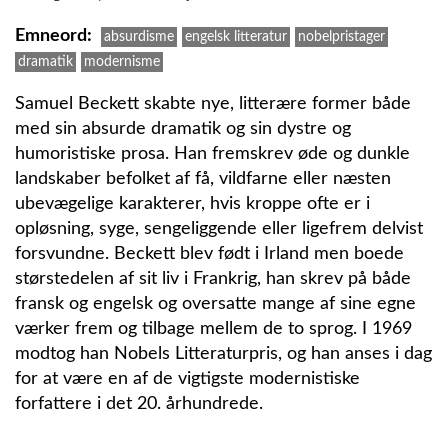
Emneord
absurdisme
engelsk litteratur
nobelpristager
dramatik
modernisme
Samuel Beckett skabte nye, litterære former både
med sin absurde dramatik og sin dystre og
humoristiske prosa. Han fremskrev øde og dunkle
landskaber befolket af få, vildfarne eller næsten
ubevægelige karakterer, hvis kroppe ofte er i
opløsning, syge, sengeliggende eller ligefrem delvist
forsvundne. Beckett blev født i Irland men boede
størstedelen af sit liv i Frankrig, han skrev på både
fransk og engelsk og oversatte mange af sine egne
værker frem og tilbage mellem de to sprog. I 1969
modtog han Nobels Litteraturpris, og han anses i dag
for at være en af de vigtigste modernistiske
forfattere i det 20. århundrede.