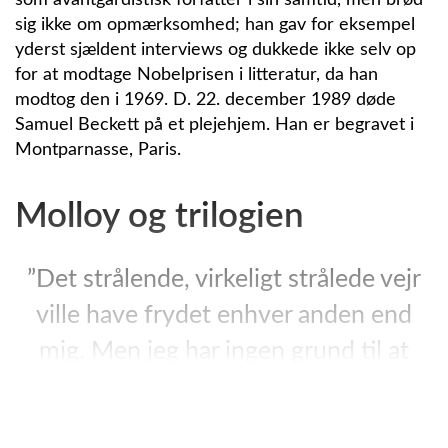
som avantgardistisk forfatter i sin samtid, men brød
sig ikke om opmærksomhed; han gav for eksempel
yderst sjældent interviews og dukkede ikke selv op
for at modtage Nobelprisen i litteratur, da han
modtog den i 1969. D. 22. december 1989 døde
Samuel Beckett på et plejehjem. Han er begravet i
Montparnasse, Paris.
Molloy og trilogien
”Det strålende, virkeligt strålede vejr
ville have frydet enhver anden end
mig. Men jeg har ingen grund til at
fryde mig over solen, og jeg passer
nøje på ikke at gøre det. Ægæeren i