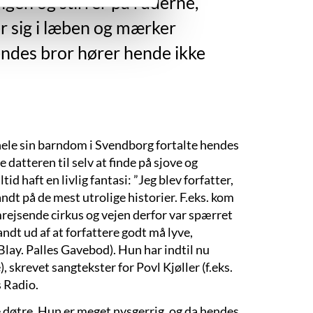
engen og stirrer på ruderne,
der sig i læben og mærker
endes bror hører hende ikke
hele sin barndom i Svendborg fortalte hendes
 datteren til selv at finde på sjove og
d haft en livlig fantasi: ”Jeg blev forfatter,
 fandt på de mest utrolige historier. F.eks. kom
 omrejsende cirkus og vejen derfor var spærret
 fandt ud af at forfattere godt må lyve,
 Blay. Palles Gavebod). Hun har indtil nu
, skrevet sangtekster for Povl Kjøller (f.eks.
 Radio.
e døtre. Hun er meget nysgerrig, og da hendes