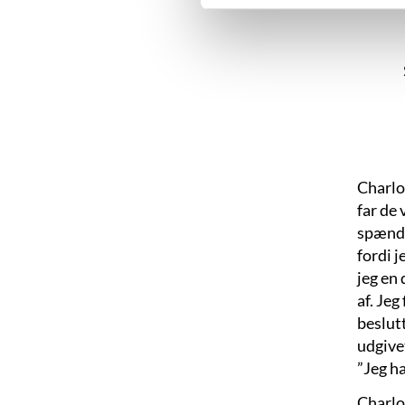
Charlo
far de 
spænden
fordi j
jeg en 
af. Jeg
beslutt
udgivet
”Jeg h
Charlo