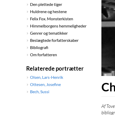
Den plettede tiger
Huldrene og hestene
Felix Fox. Monsterkisten
Himmelborgens hemmeligheder
Genrer og tematikker
Beslægtede forfatterskaber
Bibliografi
Om forfatteren
Relaterede portrætter
Olsen, Lars-Henrik
Ch
Ottesen, Josefine
Bech, Sussi
Tove
bibliog