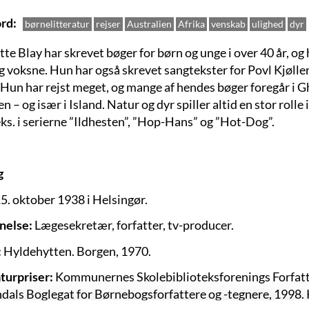
rd
børnelitteratur
rejser
Australien
Afrika
venskab
ulighed
dyr
te Blay har skrevet bøger for børn og unge i over 40 år, og 
g voksne. Hun har også skrevet sangtekster for Povl Kjøll
 Hun har rejst meget, og mange af hendes bøger foregår i G
n – og især i Island. Natur og dyr spiller altid en stor roll
eks. i serierne ”Ildhesten”, ”Hop-Hans” og ”Hot-Dog”.
g
5. oktober 1938 i Helsingør.
nelse:
Lægesekretær, forfatter, tv-producer.
:
Hyldehytten. Borgen, 1970.
aturpriser:
Kommunernes Skolebiblioteksforenings Forfatte
dals Boglegat for Børnebogsforfattere og -tegnere, 1998.