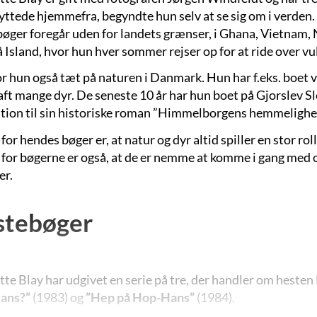
lyttede hjemmefra, begyndte hun selv at se sig om i verden
bøger foregår uden for landets grænser, i Ghana, Vietnam, 
å Island, hvor hun hver sommer rejser op for at ride over v
or hun også tæt på naturen i Danmark. Hun har f.eks. boet v
aft mange dyr. De seneste 10 år har hun boet på Gjorslev Sl
ation til sin historiske roman ”Himmelborgens hemmelighe
for hendes bøger er, at natur og dyr altid spiller en stor ro
 for bøgerne er også, at de er nemme at komme i gang med 
er.
stebøger
tte Blay har udgivet en serie på tre, der handler om hest
ans?”
(1983) og
”Hep på Hop-Hans”
(1984).