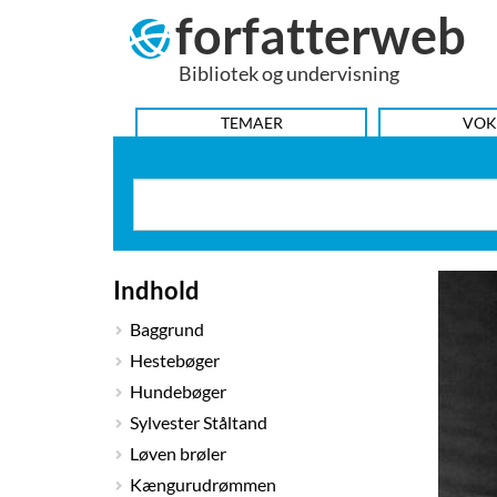
forfatterweb
Hop
til
Bibliotek og undervisning
indhold
HOVEDMENU
TEMAER
VOK
Indhold
Baggrund
Hestebøger
Hundebøger
Sylvester Ståltand
Løven brøler
Kængurudrømmen