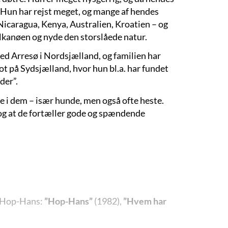
. Hun har rejst meget, og mange af hendes
Nicaragua, Kenya, Australien, Kroatien – og
ulkanøen og nyde den storslåede natur.
ed Arresø i Nordsjælland, og familien har
ot på Sydsjælland, hvor hun bl.a. har fundet
der”.
lle i dem – især hunde, men også ofte heste.
og at de fortæller gode og spændende
en Hop-Hans:
”Hop-Hans”
(1982),
”Hvem har