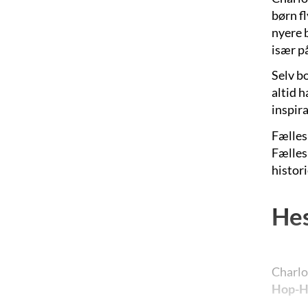
børn f
nyere 
især p
Selv b
altid h
inspir
Fælles 
Fælles
histori
He
Charlo
Hop-H