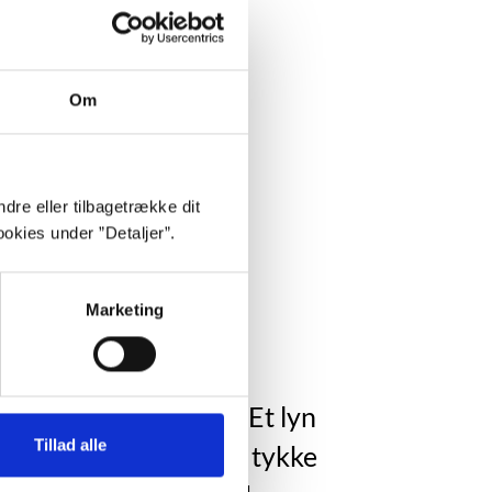
e Bianca.
rer.
Om
dre eller tilbagetrække dit
okies under ”Detaljer”.
Marketing
 parkens høje træer. Et lyn
Tillad alle
denskrald, der får de tykke