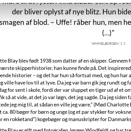
mure til at ryste. Anna sidder stift op i s
der bliver oplyst af nye blitz. Hun bi
smagen af blod. – Uffe! råber hun, men h
(…)”
”Himmelborgen”, s. 9.
tte Blay blev født 1938 som datter af en skipper. Gennem 
værste skipperhistorier, han kunne finde på. Det inspirerede
de historier – og det har hun så fortsat med, og hun har alti
eg ville have lov til at lyve. Da jeg var barn gik jeg rundt og
dag for sent i skole, fordi der var sluppet en tiger ud af et
 fik så at vide, at det jo var løgn, det jeg sagde. Da jeg siden
ede jeg mig til, at sådan en ville jeg være.” (Mød Charlotte
 ca. 80 bøger for børn og unge (og et par stykker for voksne)
ar en rokketand”) kogebøger og manuskripter for Danmarks
tte Blay er gift med fotografen Jørgen Windfeldt og har tr