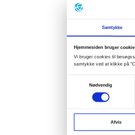
Senest
Inspir
Samtykke
Hjemmesiden bruger cookie
Vi bruger cookies til besøgsst
Videok
samtykke ved at klikke på ”C
blay
Samtykkevalg
Nødvendig
Ba
Afvis