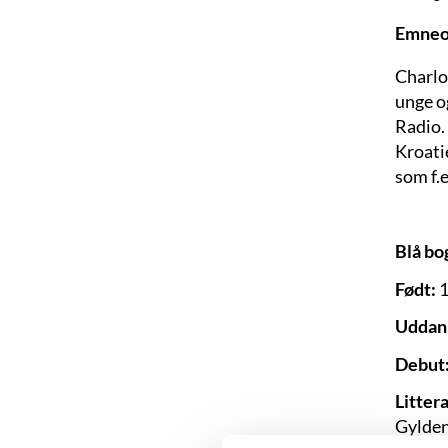
Emneo
Charlot
unge o
Radio.
Kroatie
som f.
Blå bo
Født:
1
Uddan
Debut
Litter
Gylden