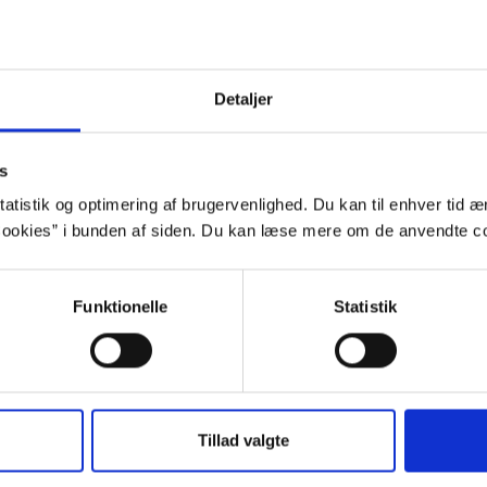
e udgivelse:
Piratbjørnen. Byens, 2024. Illustreret af Lykk
ation:
Rejser, dyr, spøgelser til inspiration, fremmede kultu
Detaljer
s
atistik og optimering af brugervenlighed. Du kan til enhver tid æn
lip
ookies” i bunden af siden. Du kan læse mere om de anvendte co
Funktionelle
Statistik
ggrund
”Stormen hyler omkring tårnet og rusker i
Tillad valgte
skærer gennem natten efterfulgt af et tor