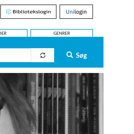
Bibliotekslogin
UniLogin
DER
GENRER
Søg