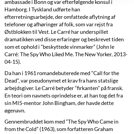
ambassade i Bonn og var efterfølgende konsul i
Hamborg. I Tyskland udførte han
efterretningsarbejde, der omfattede aflytning af
telefoner og afhøringer af folk, som var rejst fra
Østblokken til Vest. Le Carré har underspillet
dramatikken ved disse erfaringer og beskrevet tiden
som et ophold i ”beskyttede vinmarker” (John le
Carré: The Spy Who Liked Me. The New Yorker, 2013-
04-15).
Da han i 1961 romandebuterede med ”Call for the
Dead”, var pseudonymet et krav fra hans statslige
arbejdsgiver. Le Carré betyder ”firkanten” på fransk.
En teori om navnets oprindelse er, at han tog det fra
sin MI5-mentor John Bingham, der havde dette
øgenavn.
Gennembruddet kom med ”The Spy Who Came in
from the Cold” (1963), som forfatteren Graham