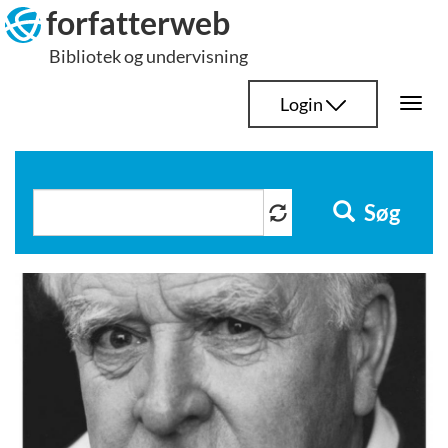
Hop
forfatterweb
til
Bibliotek og undervisning
indhold
Login
Togg
navi
Søg