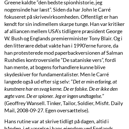
Greene kaldte ”den bedste spionhistorie, jeg
nogensinde har læst”. Siden da har John le Carré
fokuseret på skrivevirksomheden. Offentligt er han
kendt for sin indimellem skarpe tunge. Han var kritiker
af alliancen mellem USA’s tidligere præsident George
W. Bush og Englands premierminister Tony Blair. Og i
den litterære debat vakte han i 1990’erne furore, da
han protesterede mod paperbackversionen af Salman
Rushdies kontroversielle ”De sataniske vers”, fordi
han mente, at bogens forhandlere kunne blive
skydeskiver for fundamentalister. Men le Carré
langede også ud efter sig selv: ”
Det er min erfaring, at
kunstnere har en svag kerne. De er falske. De er ikke den
ægte vare. De er spioner. Jeg er ingen undtagelse.
”
(Geoffrey Wansell. Tinker, Tailor, Soldier, Misfit. Daily
Mail, 2008-09-27. Egen oversættelse).
Hans rutine var at skrive tidligt på dagen, altid i
hånden, i et værelse i hans ejendom ved Englands