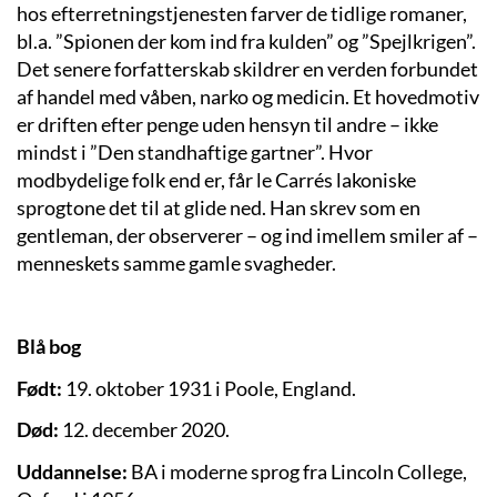
hos efterretningstjenesten farver de tidlige romaner,
bl.a. ”Spionen der kom ind fra kulden” og ”Spejlkrigen”.
Det senere forfatterskab skildrer en verden forbundet
af handel med våben, narko og medicin. Et hovedmotiv
er driften efter penge uden hensyn til andre – ikke
mindst i ”Den standhaftige gartner”. Hvor
modbydelige folk end er, får le Carrés lakoniske
sprogtone det til at glide ned. Han skrev som en
gentleman, der observerer – og ind imellem smiler af –
menneskets samme gamle svagheder.
Blå bog
Født:
19. oktober 1931 i Poole, England.
Død:
12. december 2020.
Uddannelse:
BA i moderne sprog fra Lincoln College,