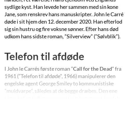
sydlige kyst. Han levede her sammen med sin kone
Jane, som renskrev hans manuskripter. John le Carré
døde i sit hjem den 12. december 2020. Han efterlod
sig sin hustru og fire voksne sønner. Efter hans død
udkom hans sidste roman, ”Silverview” (”Sølvblik”).
Telefon til afdøde
I John le Carrés første roman ”
Call for the Dead
” fra
1961 (”Telefon til afdøde”, 1966) manipulerer den
engelske agent George Smiley to kommunistiske
”muldvarpe”, således at de begge dræbes. Den ene
tilmed af en tidligere ven og krigskammerat fra det
fælles felttog mod Hitlers Tyskland. Smiley hader
deres masseideologi – modsætningen til hans egen
individualisme. ”Muldvarp” er agenternes
jargonudtryk for en forklædt spion, ofte rekrutteret