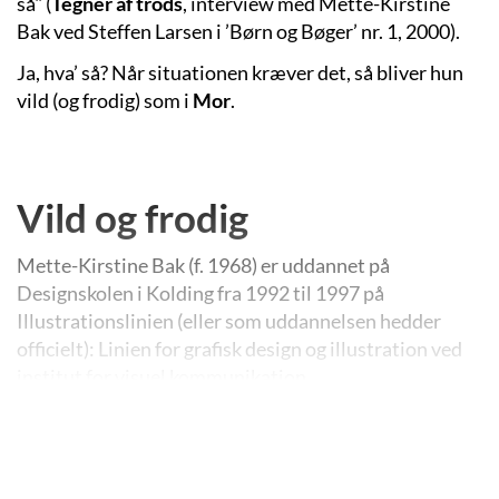
så" (
Tegner af trods
, interview med Mette-Kirstine
Bak ved Steffen Larsen i ’Børn og Bøger’ nr. 1, 2000).
Ja, hva’ så? Når situationen kræver det, så bliver hun
vild (og frodig) som i
Mor
.
Vild og frodig
Mette-Kirstine Bak (f. 1968) er uddannet på
Designskolen i Kolding fra 1992 til 1997 på
Illustrationslinien (eller som uddannelsen hedder
officielt): Linien for grafisk design og illustration ved
institut for visuel kommunikation.
Her blev hun undervist af sprudlende tegnere som
blandt andre Lilian Brøgger og Ken Denning, der i