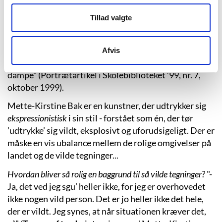
tegnere og pædagoger fra hele verden flokkes om at
lære nyt om nye tendenser inden for billedbogen.
Tillad valgte
Mette-Kirstine Bak bor i disse tider på sin fædrene
gård nord for Århus, "hvor hun deler værksted med en
Afvis
kunstner, der forsøger at dræbe mig med giftige
dampe" (Portrætartikel i Skolebiblioteket ’99, nr. 7,
oktober 1999).
Mette-Kirstine Bak er en kunstner, der udtrykker sig
ekspressionistisk
i sin stil - forstået som én, der tør
’udtrykke’ sig vildt, eksplosivt og uforudsigeligt. Der er
måske en vis ubalance mellem de rolige omgivelser på
landet og de vilde tegninger...
Hvordan bliver så rolig en baggrund til så vilde tegninger?
"-
Ja, det ved jeg sgu’ heller ikke, for jeg er overhovedet
ikke nogen vild person. Det er jo heller ikke det hele,
der er vildt. Jeg synes, at når situationen kræver det,