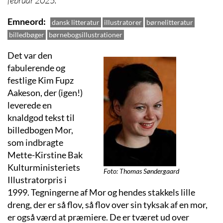
Emneord
dansk litteratur
illustratorer
børnelitteratur
billedbøger
børnebogsillustrationer
Det var den
fabulerende og
festlige Kim Fupz
Aakeson, der (igen!)
leverede en
knaldgod tekst til
billedbogen Mor,
som indbragte
Mette-Kirstine Bak
Kulturministeriets
Foto: Thomas Søndergaard
Illustratorpris i
1999. Tegningerne af Mor og hendes stakkels lille
dreng, der er så flov, så flov over sin tyksak af en mor,
er også værd at præmiere. De er tværet ud over