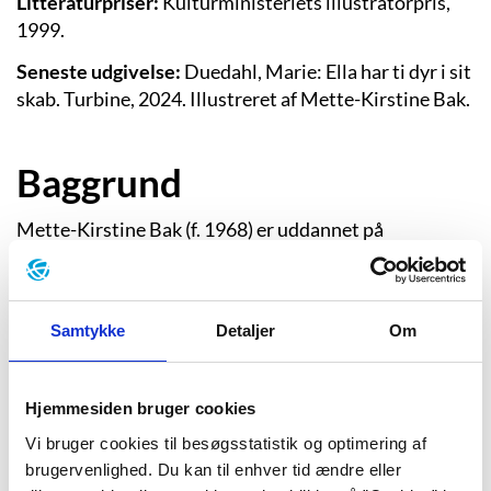
Litteraturpriser:
Kulturministeriets illustratorpris,
1999.
Seneste udgivelse:
Duedahl, Marie: Ella har ti dyr i sit
skab. Turbine, 2024. Illustreret af Mette-Kirstine Bak.
Baggrund
Mette-Kirstine Bak (f. 1968) er uddannet på
Designskolen i Kolding fra 1992 til 1997 på
Illustrationslinien (eller som uddannelsen hedder
officielt): Linien for grafisk design og illustration ved
Samtykke
Detaljer
Om
institut for visuel kommunikation.
Hjemmesiden bruger cookies
Her blev hun undervist af sprudlende tegnere som
Vi bruger cookies til besøgsstatistik og optimering af
blandt andre Lilian Brøgger og Ken Denning, der i
brugervenlighed. Du kan til enhver tid ændre eller
1990’erne gav en hel generation af illustratorer