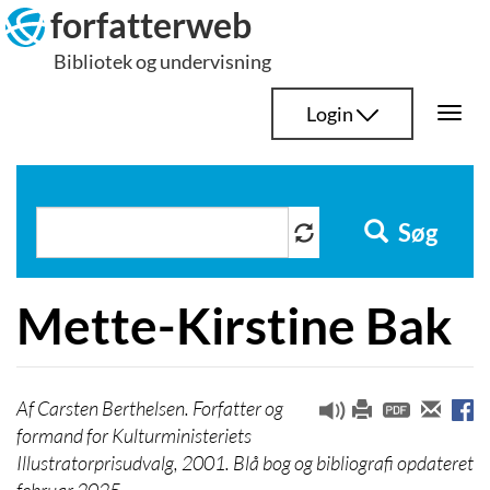
Hop
forfatterweb
til
Bibliotek og undervisning
indhold
Login
Togg
navi
Søg
Mette-Kirstine Bak
Carsten Berthelsen. Forfatter og
formand for Kulturministeriets
Illustratorprisudvalg, 2001. Blå bog og bibliografi opdateret
februar 2025.