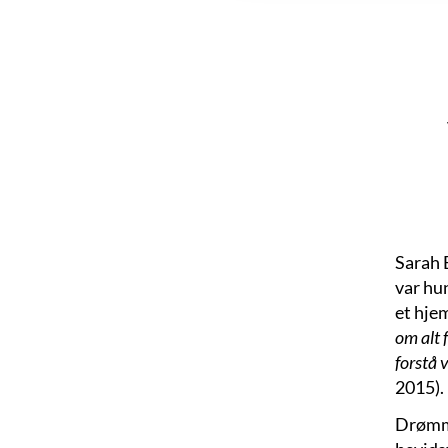
Sarah 
var hu
et hje
om alt 
forstå 
2015).
Drømmen