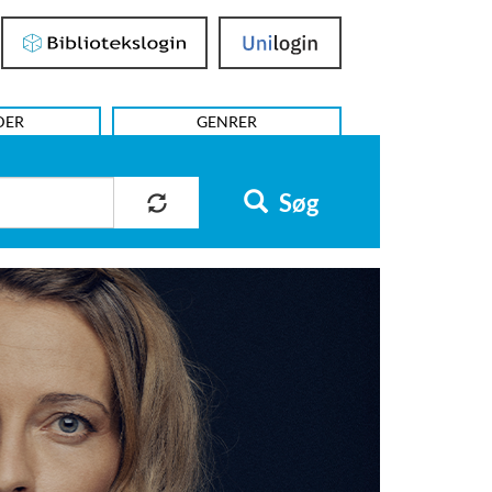
Bibliotekslogin
UniLogin
DER
GENRER
Søg