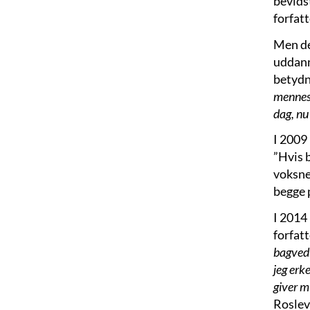
bevids
forfat
Men de
uddann
betydn
mennesk
dag, nu
I 2009
”Hvis 
voksne
begge p
I 2014
forfatt
bagvedl
jeg erk
giver m
Roslev