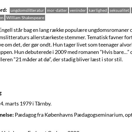
rd
ungdomslitteratur
mor-datter
veninder
kærlighed
seksualitet
en
William Shakespeare
Engell står bag en lang række populære ungdomsromaner o
slitteraturs allerstærkeste stemmer. Tematisk favner forfa
ve om det, der gør ondt. Hun tager livet som teenager alvorl
ppen. Hun debuterede i 2009 med romanen ”Hvis bare…” og
leren ”21 måder at dø”, der stadig bliver læst i stor stil.
g
4. marts 1979 i Tårnby.
nelse:
Pædagog fra Københavns Pædagogseminarium, optage