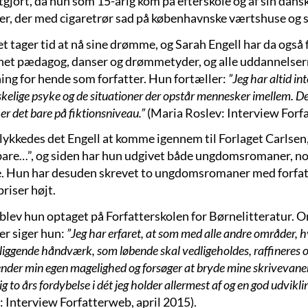
tgjort, da hun som 15-årig kom på efterskole og af sin dans
ter, der med cigaretrør sad på københavnske værtshuse og s
t tager tid at nå sine drømme, og Sarah Engell har da også 
et pædagog, danser og drømmetyder, og alle uddannelserne
ing for hende som forfatter. Hun fortæller:
”Jeg har altid in
elige psyke og de situationer der opstår mennesker imellem. Det
 er det bare på fiktionsniveau.”
(Maria Roslev: Interview Forfa
 lykkedes det Engell at komme igennem til Forlaget Carls
bare…”, og siden har hun udgivet både ungdomsromaner, no
. Hun har desuden skrevet to ungdomsromaner med forfat
riser højt.
 blev hun optaget på Forfatterskolen for Børnelitteratur.
er siger hun:
”Jeg har erfaret, at som med alle andre områder, h
iggende håndværk, som løbende skal vedligeholdes, raffineres o
ender min egen magelighed og forsøger at bryde mine skrivevaner.
ig to års fordybelse i dét jeg holder allermest af og en god udvikl
: Interview Forfatterweb, april 2015).