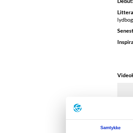
Debut
Litter
lydbog
Senest
Inspir
Videok
Samtykke