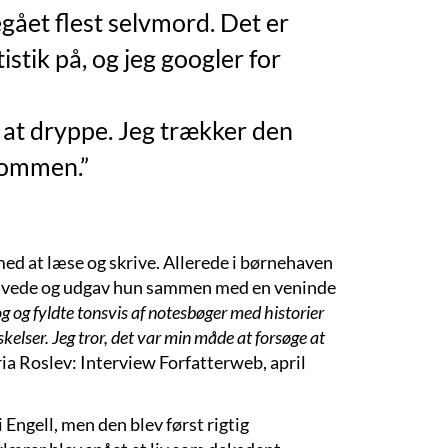
gået flest selvmord. Det er
istik på, og jeg googler for
l at dryppe. Jeg trækker den
 lommen.”
ed at læse og skrive. Allerede i børnehaven
n lavede og udgav hun sammen med en veninde
g og fyldte tonsvis af notesbøger med historier
elser. Jeg tror, det var min måde at forsøge at
a Roslev: Interview Forfatterweb, april
 Engell, men den blev først rigtig