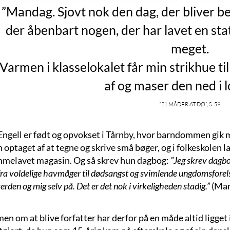
”Mandag. Sjovt nok den dag, der bliver be
der åbenbart nogen, der har lavet en stat
meget.
Varmen i klasselokalet får min strikhue ti
af og maser den ned i
”21 måder at dø”, s. 59.
Engell er født og opvokset i Tårnby, hvor barndommen gik m
n optaget af at tegne og skrive små bøger, og i folkeskole
mmelavet magasin. Og så skrev hun dagbog:
”Jeg skrev dagbo
fra voldelige havmåger til dødsangst og svimlende ungdomsforelsk
verden og mig selv på. Det er det nok i virkeligheden stadig.”
(Mari
 om at blive forfatter har derfor på en måde altid ligget i