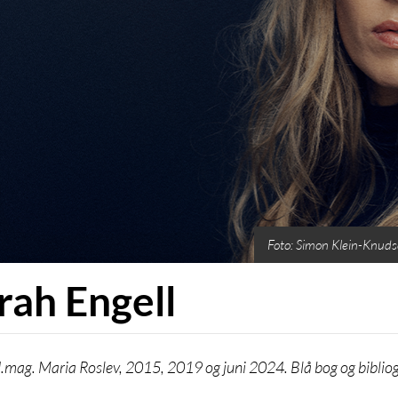
Foto: Simon Klein-Knud
rah Engell
.mag. Maria Roslev, 2015, 2019 og juni 2024. Blå bog og bibliog