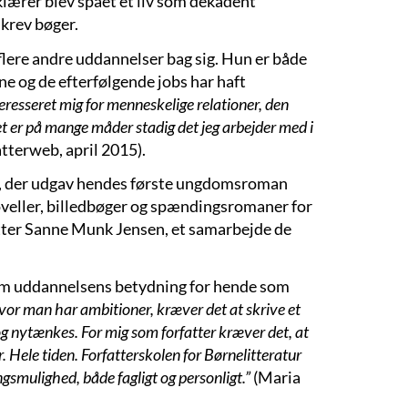
klærer blev spået et liv som dekadent
krev bøger.
flere andre uddannelser bag sig. Hun er både
 og de efterfølgende jobs har haft
teresseret mig for menneskelige relationer, den
 er på mange måder stadig det jeg arbejder med i
tterweb, april 2015).
en, der udgav hendes første ungdomsroman
veller, billedbøger og spændingsromaner for
ter Sanne Munk Jensen, et samarbejde de
 Om uddannelsens betydning for hende som
vor man har ambitioner, kræver det at skrive et
g nytænkes. For mig som forfatter kræver det, at
 Hele tiden. Forfatterskolen for Børnelitteratur
ingsmulighed, både fagligt og personligt.”
(Maria