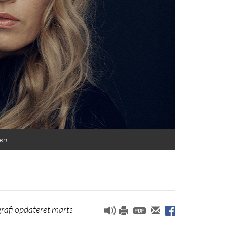
sen
rafi opdateret marts