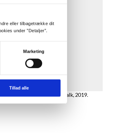
stik- og marketing-cookies.
dre eller tilbagetrække dit
af en tredjepart.
okies under ”Detaljer”.
Marketing
Tillad alle
etydning for skriften. Litt Talk, 2019.