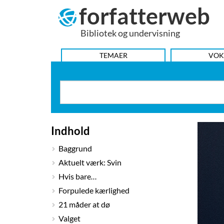
forfatterweb
Hop
til
Bibliotek og undervisning
indhold
HOVEDMENU
TEMAER
VOK
Indhold
Baggrund
Aktuelt værk: Svin
Hvis bare…
Forpulede kærlighed
21 måder at dø
Valget