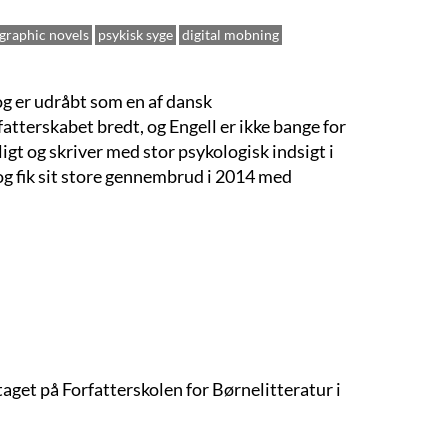
graphic novels
psykisk syge
digital mobning
g er udråbt som en af dansk
tterskabet bredt, og Engell er ikke bange for
igt og skriver med stor psykologisk indsigt i
 fik sit store gennembrud i 2014 med
t på Forfatterskolen for Børnelitteratur i