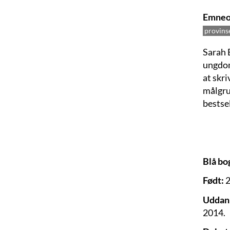
Emneo
provins
Sarah 
ungdom
at skri
målgru
bestsel
Blå bo
Født:
2
Uddan
2014.