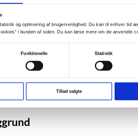
s
For at se denne video, skal du acceptere stati
atistik og optimering af brugervenlighed. Du kan til enhver tid æn
Indholdet stilles nemlig til rådighed 
ookies” i bunden af siden. Du kan læse mere om de anvendte co
Opdater samtykke
Funktionelle
Statistik
Vælg "Tillad alle"
Tillad valgte
Engell taler om drømme, drømmetydning og det ubevidstes b
ggrund