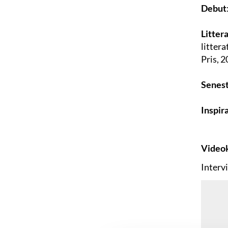
Debut
Litter
litter
Pris, 
Senest
Inspir
Videok
Interv