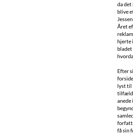
da det 
blive e
Jessen 
Året e
reklam
hjerte 
bladet 
hvorda
Efter 
forside
lyst ti
tilfæld
anede i
begyndt
samlede
forfat
få sin 