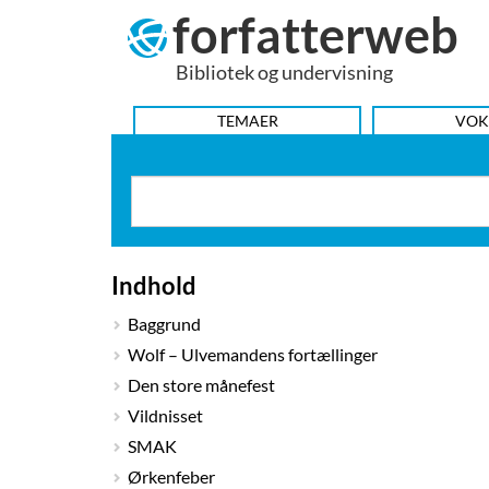
forfatterweb
Hop
til
Bibliotek og undervisning
indhold
HOVEDMENU
TEMAER
VOK
Indhold
Baggrund
Wolf – Ulvemandens fortællinger
Den store månefest
Vildnisset
SMAK
Ørkenfeber