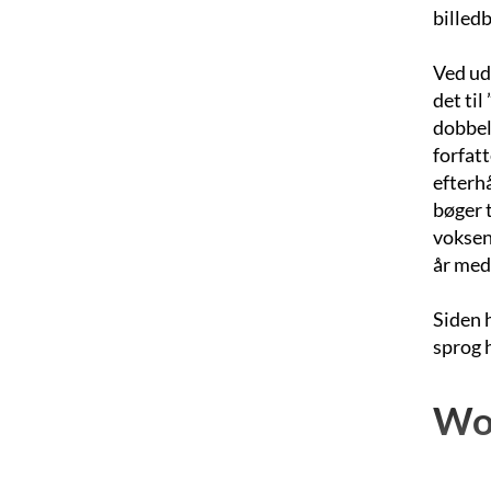
billedb
Ved ud
det til
dobbel
forfatt
efterh
bøger 
voksen
år med
Siden h
sprog 
Wol