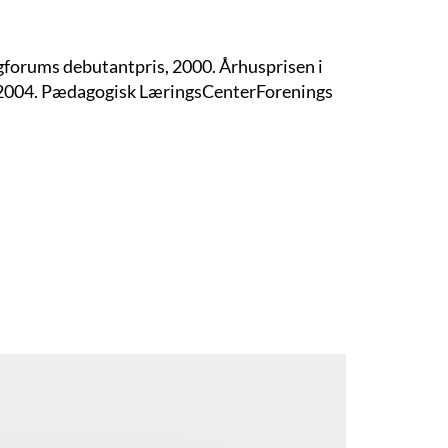
ogforums debutantpris, 2000. Århusprisen i
m, 2004. Pædagogisk LæringsCenterForenings