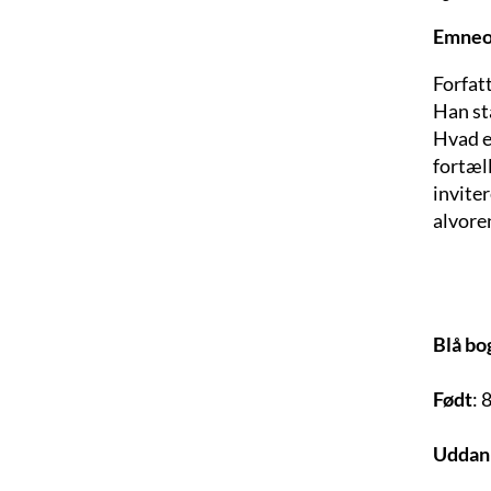
Emneo
Forfat
Han sta
Hvad e
fortæl
inviter
alvoren
Blå bo
Født
: 
Uddan