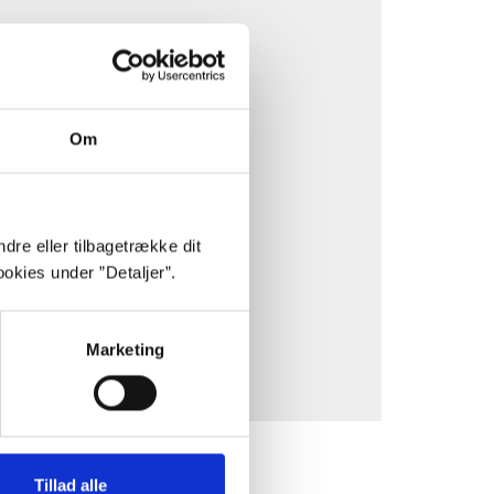
Om
stik- og marketing-cookies.
af en tredjepart.
dre eller tilbagetrække dit
okies under ”Detaljer”.
Marketing
Tillad alle