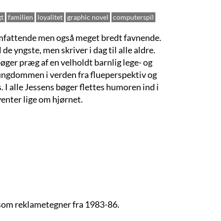
t
familien
loyalitet
graphic novel
computerspil
 omfattende men også meget bredt favnende.
de yngste, men skriver i dag til alle aldre.
ger præg af en velholdt barnlig lege- og
r ungdommen i verden fra flueperspektiv og
 I alle Jessens bøger flettes humoren ind i
venter lige om hjørnet.
som reklametegner fra 1983-86.