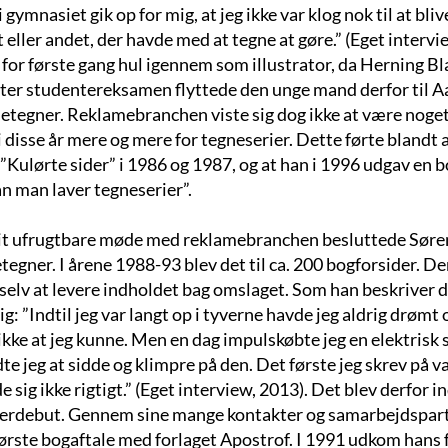
i gymnasiet gik op for mig, at jeg ikke var klog nok til at b
t eller andet, der havde med at tegne at gøre.” (Eget interv
for første gang hul igennem som illustrator, da Herning Bl
fter studentereksamen flyttede den unge mand derfor til A
etegner. Reklamebranchen viste sig dog ikke at være noget 
i disse år mere og mere for tegneserier. Dette førte blandt an
”Kulørte sider” i 1986 og 1987, og at han i 1996 udgav en b
n man laver tegneserier”.
sit ufrugtbare møde med reklamebranchen besluttede Søren
tegner. I årene 1988-93 blev det til ca. 200 bogforsider. De
l selv at levere indholdet bag omslaget. Som han beskriver d
ig: ”Indtil jeg var langt op i tyverne havde jeg aldrig drømt o
kke at jeg kunne. Men en dag impulskøbte jeg en elektrisk s
e jeg at sidde og klimpre på den. Det første jeg skrev på va
 sig ikke rigtigt.” (Eget interview, 2013). Det blev derfor 
terdebut. Gennem sine mange kontakter og samarbejdspartn
første bogaftale med forlaget Apostrof. I 1991 udkom hans f