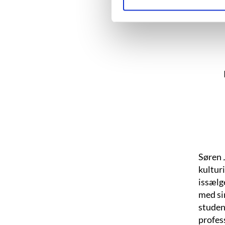
Søren J
kulturi
issælg
med sin
studen
profess