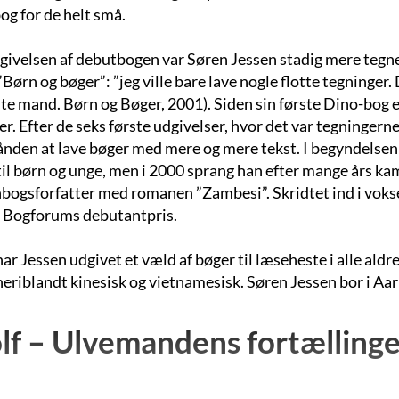
og for de helt små.
givelsen af debutbogen var Søren Jessen stadig mere tegner
 ”Børn og bøger”: ”jeg ville bare lave nogle flotte tegninger.
te mand. Børn og Bøger, 2001). Siden sin første Dino-bog er
er. Efter de seks første udgivelser, hvor det var tegningern
ånden at lave bøger med mere og mere tekst. I begyndelsen
til børn og unge, men i 2000 sprang han efter mange års k
bogsforfatter med romanen ”Zambesi”. Skridtet ind i vok
 Bogforums debutantpris.
ar Jessen udgivet et væld af bøger til læseheste i alle aldre
heriblandt kinesisk og vietnamesisk. Søren Jessen bor i Aa
f – Ulvemandens fortællinge