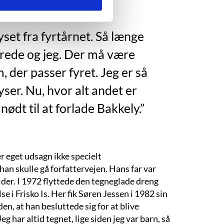
yset fra fyrtårnet. Så længe
, Frede og jeg. Der må være
 der passer fyret. Jeg er så
 lyser. Nu, hvor alt andet er
 nødt til at forlade Bakkely.”
r eget udsagn ikke specielt
 han skulle gå forfattervejen. Hans far var
er. I 1972 flyttede den tegneglade dreng
 i Frisko Is. Her fik Søren Jessen i 1982 sin
, at han besluttede sig for at blive
g har altid tegnet, lige siden jeg var barn, så