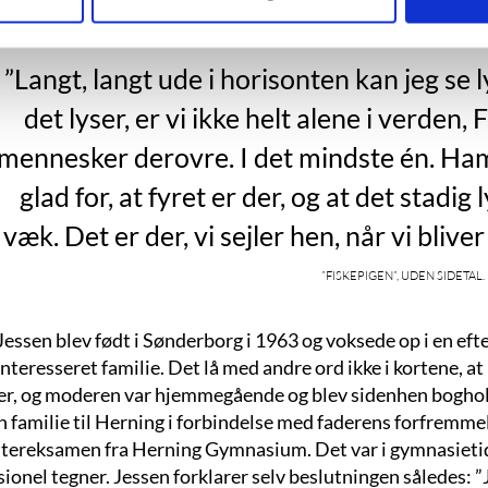
”Langt, langt ude i horisonten kan jeg se l
det lyser, er vi ikke helt alene i verden
mennesker derovre. I det mindste én. Ham,
glad for, at fyret er der, og at det stadig
væk. Det er der, vi sejler hen, når vi bliver
”Fiskepigen”, uden sidetal.
essen blev født i Sønderborg i 1963 og voksede op i en efte
nteresseret familie. Det lå med andre ord ikke i kortene, at
er, og moderen var hjemmegående og blev sidenhen boghold
 familie til Herning i forbindelse med faderens forfremmelse
tereksamen fra Herning Gymnasium. Det var i gymnasietiden
ionel tegner. Jessen forklarer selv beslutningen således: ”Je