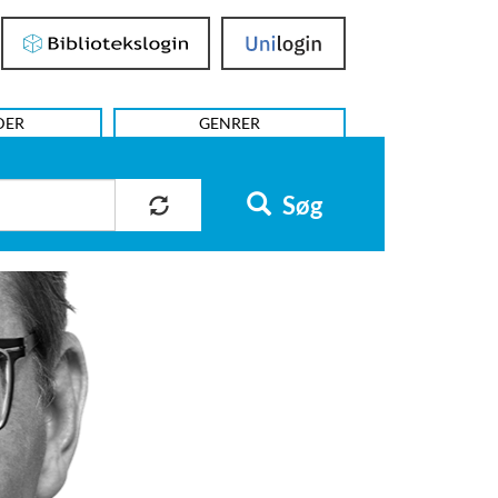
Bibliotekslogin
UniLogin
DER
GENRER
Søg