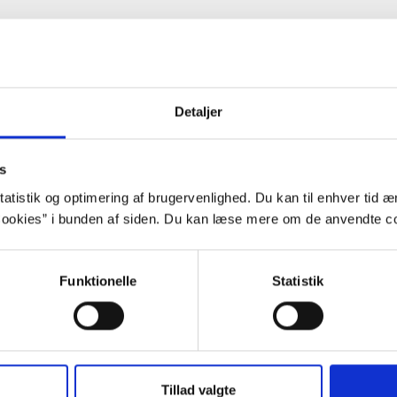
Detaljer
For at se denne video, skal du acceptere stati
Indholdet stilles nemlig til rådighed 
s
atistik og optimering af brugervenlighed. Du kan til enhver tid æn
Opdater samtykke
ookies” i bunden af siden. Du kan læse mere om de anvendte co
Vælg "Tillad alle"
Funktionelle
Statistik
ggrund
Tillad valgte