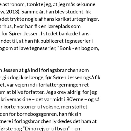
live astronom, tænkte jeg, at jeg måske kunne
iew, 2013). Samme år, han blev student, fik
adet trykte nogle af hans karikaturtegninger.
arhus, hvor han fik en læreplads som
for Søren Jessen. I stedet bankede hans
det til, at han fik publiceret tegneserier i
og om at lave tegneserier, ”Bonk - en bog om,
 Jessen at gå ind i forlagsbranchen som
r gik dog ikke længe, før Søren Jessen også fik
et, var vejen ind i forfattergerningen ret
m at blive forfatter. Jeg skrev aldrig, for jeg
krivemaskine – det var midt i 80'erne – og så
r korte historier til voksne, men stoffet
inden for børnebogsgenren, han fik sin
ere i forlagsbranchen lykkedes det ham at
ørste bog ”Dino rejser til byen” – en