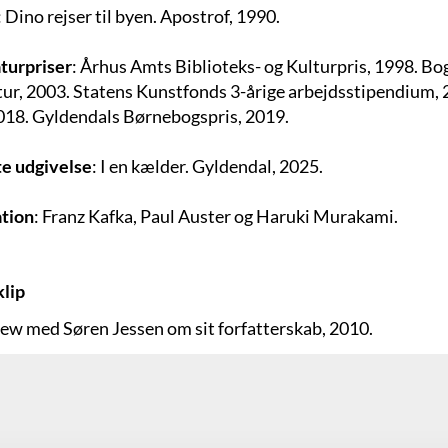
: Dino rejser til byen. Apostrof, 1990.
aturpriser
: Århus Amts Biblioteks- og Kulturpris, 1998. B
atur, 2003. Statens Kunstfonds 3-årige arbejdsstipendiu
2018. Gyldendals Børnebogspris, 2019.
e udgivelse
:
I en kælder
. Gyldendal, 2025.
ation
: Franz Kafka, Paul Auster og Haruki Murakami.
lip
iew med Søren Jessen om sit forfatterskab, 2010.