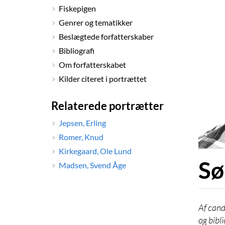
Fiskepigen
Genrer og tematikker
Beslægtede forfatterskaber
Bibliografi
Om forfatterskabet
Kilder citeret i portrættet
Relaterede portrætter
Jepsen, Erling
Romer, Knud
Kirkegaard, Ole Lund
Sø
Madsen, Svend Åge
cand
og bibl