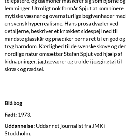
telepatere, og dæmoner maskerer sig som bjørne og
lemminger. Utroligt nok formår Spjut at kombinere
mytiske væsner og overnaturlige begivenheder med
en svensk hyperrealisme. Hans prosa dvæler ved
detaljerne, beskriver et knækket sidespejl ned til
mindste glasskår og prædiker børns ret til en god og
tryg barndom. Kærlighed til de svenske skove og den
nordlige natur omsætter Stefan Spjut ved hjælp af
kidnapninger, jagtgeværer og trolde i joggingtøj til
skræk og rædsel.
Blå bog
Født:
1973.
Uddannelse:
Uddannet journalist fra JMK i
Stockholm.