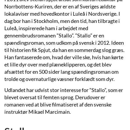
Norrbottens-Kuriren, der er en af Sveriges ældste
lokalaviser med hovedkontor i Luleå i Nordsverige. I
dag bor han i Stockholm, men den tid, han tilbragte i
Luleå, inspirerede ham i arbejdet med
gennembrudsromanen ”Stallo”. ”Stallo” er en
spændingsroman, som udkom på svensk i 2012. Ideen
til historien fik Spjut, da han en sommerdag slog græs.
Han fantaserede om, hvad der ville ske, hvis han kørte
et lille dyr over med plæneklipperen, og det blev
afsættet for en 500 sider lang spændingsroman om
trolde og overnaturlige væsner forklædt som dyr.
Udlandet har udvist stor interesse for ”Stallo”, som er
blevet oversat til femten sprog. Derudover er
romanen ved at blive filmatiseret af den svenske
instruktør Mikael Marcimain.