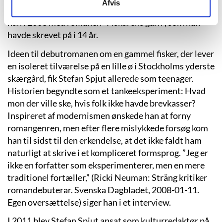
Afvis
en debutant eller en erfaren forfatter. Selv debuterede
han i 2008 med romanen ”Fiskarens garn”, som han
havde skrevet på i 14 år.
Ideen til debutromanen om en gammel fisker, der lever
en isoleret tilværelse på en lille ø i Stockholms yderste
skærgård, fik Stefan Spjut allerede som teenager.
Historien begyndte som et tankeeksperiment: Hvad
mon der ville ske, hvis folk ikke havde brevkasser?
Inspireret af modernismen ønskede han at forny
romangenren, men efter flere mislykkede forsøg kom
han til sidst til den erkendelse, at det ikke faldt ham
naturligt at skrive i et kompliceret formsprog. ”Jeg er
ikke en forfatter som eksperimenterer, men en mere
traditionel fortæller,” (Ricki Neuman: Sträng kritiker
romandebuterar. Svenska Dagbladet, 2008-01-11.
Egen oversættelse) siger han i et interview.
I 2011 blev Stefan Spjut ansat som kulturredaktør på