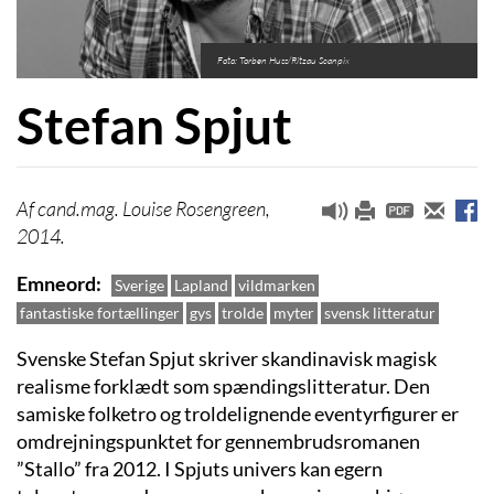
Foto: Torben Huss/Ritzau Scanpix
Stefan Spjut
cand.mag. Louise Rosengreen,
2014.
Emneord
Sverige
Lapland
vildmarken
fantastiske fortællinger
gys
trolde
myter
svensk litteratur
Svenske Stefan Spjut skriver skandinavisk magisk
realisme forklædt som spændingslitteratur. Den
samiske folketro og troldelignende eventyrfigurer er
omdrejningspunktet for gennembrudsromanen
”Stallo” fra 2012. I Spjuts univers kan egern