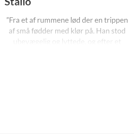
Stallo
”Fra et af rummene lød der en trippen
af små fødder med klør på. Han stod
ubevægelig og lyttede, og efter et
stykke tid var han nødt til at tage
hånden væk fra næsen for at få luft.
For helvede, hvor der stank!”
”Stallo”, s. 75.
Stefan Spjuts
”Stallo”
fra 2012 (”Stallo”, 2013) er en
spændingshistorie, der udvikler sig fra svensk
hverdagsrealisme til fantasy. Bogen begynder i 1978,
hvor en lille dreng bliver kidnappet af en kæmpe.
Hovedhandlingen foregår i Sverige i vinteren 2004,