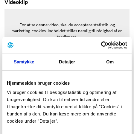
Videoklip
For at se denne video, skal du acceptere statistik- og
marketing-cookies.
Indholdet stilles nemlig til rådighed af en
tredjepart.
Opdater samtykke
Samtykke
Detaljer
Om
Hjemmesiden bruger cookies
Vi bruger cookies til besøgsstatistik og optimering af
Baggrund
brugervenlighed. Du kan til enhver tid ændre eller
tilbagetrække dit samtykke ved at klikke på ”Cookies” i
bunden af siden. Du kan læse mere om de anvendte
”Han var ikke direkte vanskabt, men
cookies under ”Detaljer”.
han havde mildt sagt et