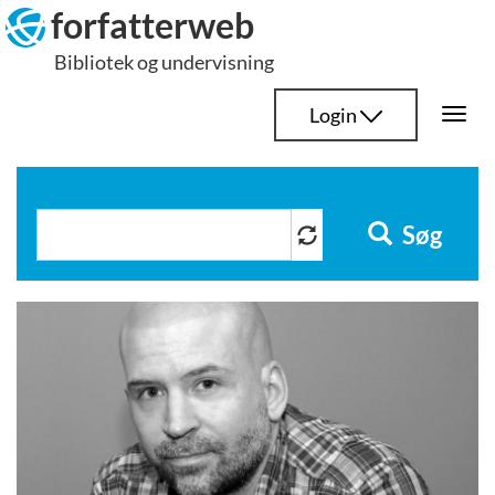
Hop
forfatterweb
til
Bibliotek og undervisning
indhold
Login
Togg
navi
Søg