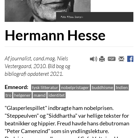
Foto: Ritzau Scanpix
Hermann Hesse
journalist, cand.mag. Niels
Vestergaard, 2010. Blå bog og
bibliografi opdateret 2021.
Emneord
tysk litteratur
nobelpristager
buddhisme
Indien
tro
helgener
mænd
identitet
"Glasperlespillet" indbragte ham nobelprisen.
"Steppeulven" og "Siddhartha" var hellige tekster for
beatnikker og hippier. Freud havde hans debutroman
"Peter Camenzind" som sin yndlingslekture.