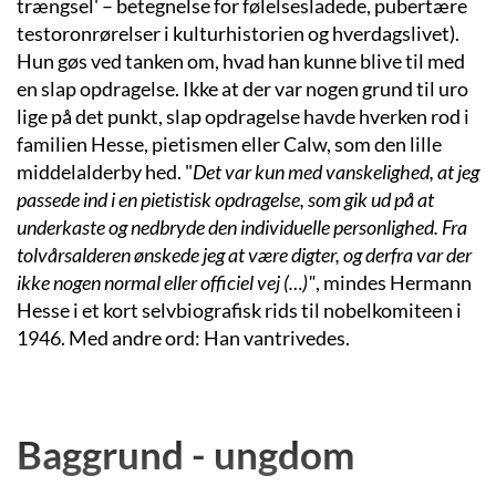
trængsel' – betegnelse for følelsesladede, pubertære
testoronrørelser i kulturhistorien og hverdagslivet).
Hun gøs ved tanken om, hvad han kunne blive til med
en slap opdragelse. Ikke at der var nogen grund til uro
lige på det punkt, slap opdragelse havde hverken rod i
familien Hesse, pietismen eller Calw, som den lille
middelalderby hed. "
Det var kun med vanskelighed, at jeg
passede ind i en pietistisk opdragelse, som gik ud på at
underkaste og nedbryde den individuelle personlighed. Fra
tolvårsalderen ønskede jeg at være digter, og derfra var der
ikke nogen normal eller officiel vej (…)"
, mindes Hermann
Hesse i et kort selvbiografisk rids til nobelkomiteen i
1946. Med andre ord: Han vantrivedes.
Baggrund - ungdom