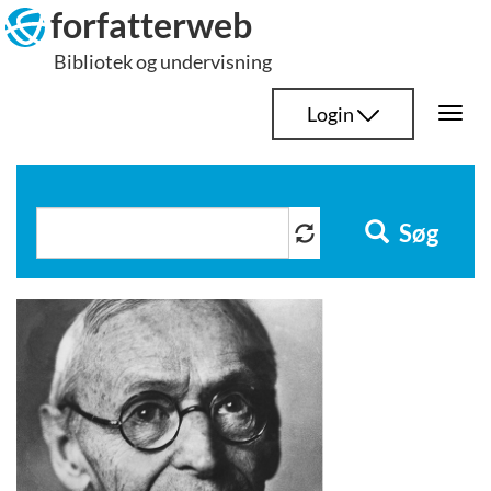
Hop
forfatterweb
til
Bibliotek og undervisning
indhold
Login
Togg
navi
Søg