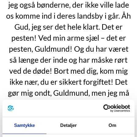
jeg også bønderne, der ikke ville lade
os komme ind i deres landsby i går. Åh
Gud, jeg ser det hele klart. Det er
pesten! Ved min arme sjæl – det er
pesten, Guldmund! Og du har været
så længe der inde og har måske rørt
ved de døde! Bort med dig, kom mig
ikke nær, du er sikkert forgiftet! Det
gør mig ondt, Guldmund, men jeg må
bort, jeg kan ikke blive hos dig.""
"Sol og måne", s. 169.
Samtykke
Detaljer
Om
Hermann Hesse kommer fra en lille middelalderby i
Schwarzwald i Sydtyskland. Det var omgivelser af den