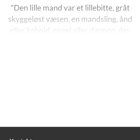
"Den lille mand var et lillebitte, gråt
skyggeløst væsen, en mandsling, ånd
eller kobold, engel eller dæmon, der
somme tider var der og gik foran mig, i
drømme såvel som i vågen tilstand, og
som jeg måtte følge mere end min
fader, mere end min moder, mere end
fornuften, ja ofte mere end frygten.
Når den lille mand blev synlig for mig,
var der kun ham, og hvorhen han gik
eller hvad han end gjorde, måtte jeg
gøre ham det efter."