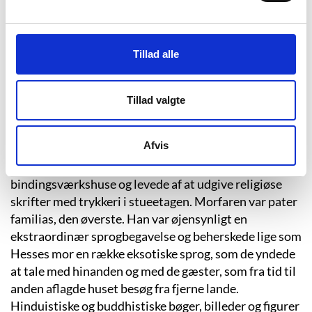
Men for det meste var der bare en hverdag, der slæbte
sig af sted på bedste beskub med de hensyn, som nu
måtte tages for at få det lille samfund til at fungere.
Tillad alle
Familien Hesse var i den kontekst lidt til en side. De
var pietister i en ellers overvejende katolsk del af
landet. Deres kvinder gik i uformelige mørke kjoler, de
Tillad valgte
ældre mænd havde store, hvide skæg. Hermanns far
var oprindeligt fra Baltikum. Morens familie havde
Afvis
virket som missionærer i Østen. De boede tre
generationer sammen i et af de høje – tre etager –
bindingsværkshuse og levede af at udgive religiøse
skrifter med trykkeri i stueetagen. Morfaren var pater
familias, den øverste. Han var øjensynligt en
ekstraordinær sprogbegavelse og beherskede lige som
Hesses mor en række eksotiske sprog, som de yndede
at tale med hinanden og med de gæster, som fra tid til
anden aflagde huset besøg fra fjerne lande.
Hinduistiske og buddhistiske bøger, billeder og figurer