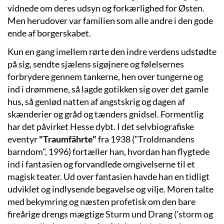
vidnede om deres udsyn og forkærlighed for Østen.
Men herudover var familien som alle andre i den gode
ende af borgerskabet.
Kun en gang imellem rørte den indre verdens udstødte
på sig, sendte sjælens sigøjnere og følelsernes
forbrydere gennem tankerne, hen over tungerne og
ind i drømmene, så lagde gotikken sig over det gamle
hus, så genlød natten af angstskrig og dagen af
skænderier og gråd og tænders gnidsel. Formentlig
har det påvirket Hesse dybt. I det selvbiografiske
eventyr
"Traumfährte"
fra 1938 ("Troldmandens
barndom", 1996) fortæller han, hvordan han flygtede
ind i fantasien og forvandlede omgivelserne til et
magisk teater. Ud over fantasien havde han en tidligt
udviklet og indlysende begavelse og vilje. Moren talte
med bekymring og næsten profetisk om den bare
fireårige drengs mægtige Sturm und Drang ('storm og