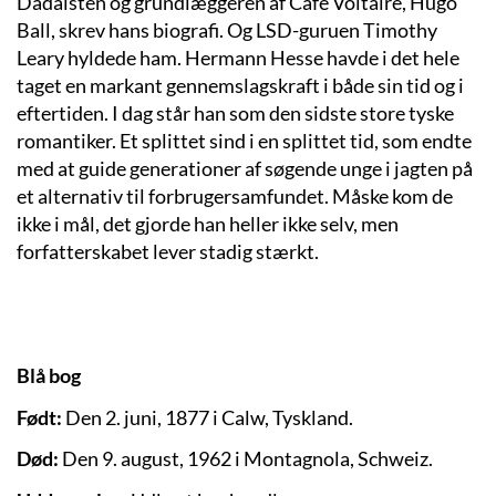
Dadaisten og grundlæggeren af Cafe Voltaire, Hugo
Ball, skrev hans biografi. Og LSD-guruen Timothy
Leary hyldede ham. Hermann Hesse havde i det hele
taget en markant gennemslagskraft i både sin tid og i
eftertiden. I dag står han som den sidste store tyske
romantiker. Et splittet sind i en splittet tid, som endte
med at guide generationer af søgende unge i jagten på
et alternativ til forbrugersamfundet. Måske kom de
ikke i mål, det gjorde han heller ikke selv, men
forfatterskabet lever stadig stærkt.
Blå bog
Født:
Den 2. juni, 1877 i Calw, Tyskland.
Død:
Den
9. august, 1962 i Montagnola, Schweiz.