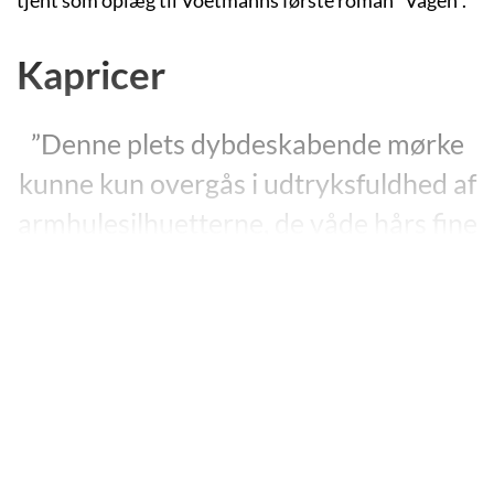
tjent som oplæg til Voetmanns første roman ”Vågen”.
Kapricer
”Denne plets dybdeskabende mørke
kunne kun overgås i udtryksfuldhed af
armhulesilhuetterne, de våde hårs fine
spor henover lagenet, der selv med
min tyndeste kinesiske pensel var
umulige at optegne præcist.”
”Kapricer”, s. 9.
Harald Voetmann debuterede som 22-årig i år 2000
med tekstsamlingen ”
Kapricer”
. Teksterne er korte og
synes skødesløst sammensat, hvilket titlen også