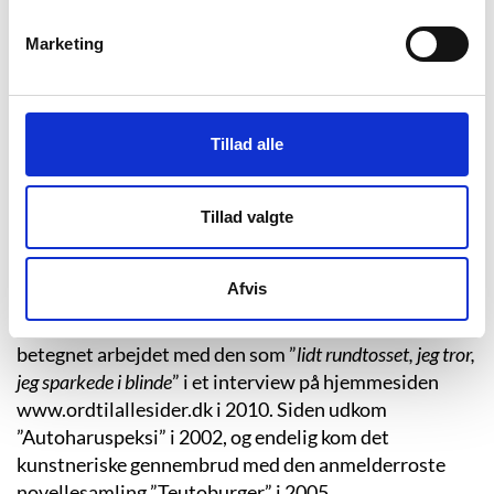
trædemøllerne var formålet med mit
arbejde at give liv og bevægelse til det
Marketing
døde; død ånd for mig, død materie for
dem.”
Tillad alle
“Vågen”, s. 21.
Harald Voetmann har taget springet fra outsider med
Tillad valgte
skrivekløe til kunstnerisk anerkendt forfatter. Han
debuterede i 2000 efter endt
Afvis
forfatterskoleuddannelse med kortprosasamlingen
”Kapricer”. Han har siden lagt afstand til debuten og
betegnet arbejdet med den som ”
lidt rundtosset, jeg tror,
jeg sparkede i blinde
” i et interview på hjemmesiden
www.ordtilallesider.dk i 2010. Siden udkom
”Autoharuspeksi” i 2002, og endelig kom det
kunstneriske gennembrud med den anmelderroste
novellesamling ”Teutoburger” i 2005.