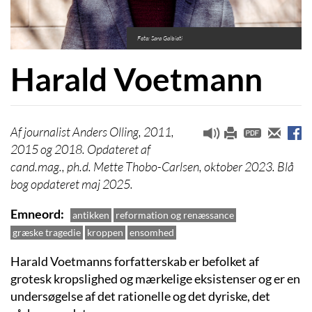
Foto: Sara Galbiati
Harald Voetmann
journalist Anders Olling, 2011,
2015 og 2018. Opdateret af
cand.mag., ph.d. Mette Thobo-Carlsen, oktober 2023. Blå
bog opdateret maj 2025.
Emneord
antikken
reformation og renæssance
græske tragedie
kroppen
ensomhed
Harald Voetmanns forfatterskab er befolket af
grotesk kropslighed og mærkelige eksistenser og er en
undersøgelse af det rationelle og det dyriske, det