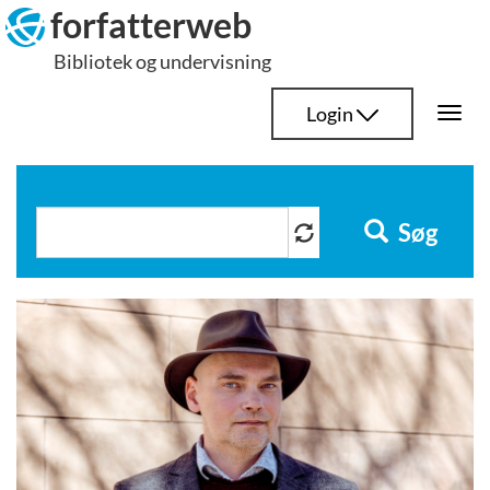
Hop
forfatterweb
til
Bibliotek og undervisning
indhold
Login
Togg
navi
Søg