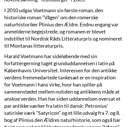
I 2010 udgav Voetmann sin første roman, den
historiske roman ”Vågen” om den romerske
naturhistoriker Plinius den Ældre. Endnu engang var
anmelderne begejstrede, og romanen er blevet
indstillet til Nordisk Råds Litteraturpris og nomineret
til Montanas litteraturpris.
Harald Voetmann har sideløbende med sin
forfattergerning taget grunduddannelsen i latin på
Københavns Universitet. Interessen for den antikke
verdens fremmedartede tankesæt er en inspiration
for Voetmann i hans virke, hvor han spiller på
sammenstødet mellem nutiden og antikkens måde at
anskue verden. Han har siden uddannelsen oversat et
par antikke værker fra latin til dansk: Petronius'
satiriske værk ”Satyricon” og et lille udvalg fra 7. og 8.
bog af Plinius den Ældres naturhistorie, som også har