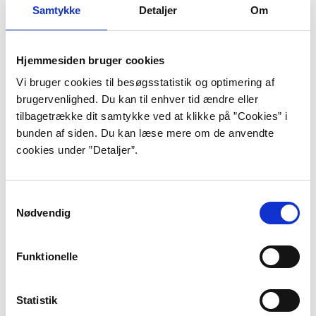
Interview med Harald Voetmann ved Lousiana
Samtykke
Detaljer
Om
channel, 2020 (dansk).
Hjemmesiden bruger cookies
For at se denne video, skal du acceptere statistik- og
Vi bruger cookies til besøgsstatistik og optimering af
marketing-cookies.
Indholdet stilles nemlig til rådighed af en
brugervenlighed. Du kan til enhver tid ændre eller
tredjepart.
tilbagetrække dit samtykke ved at klikke på ”Cookies” i
bunden af siden. Du kan læse mere om de anvendte
cookies under ”Detaljer”.
Opdater samtykke
Samtykkevalg
Nødvendig
Baggrund
Funktionelle
“Ligesom slavernes arbejde i
Statistik