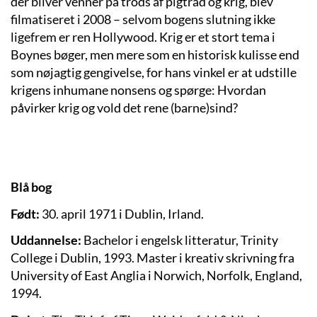
der bliver venner på trods af pigtråd og krig, blev
filmatiseret i 2008 – selvom bogens slutning ikke
ligefrem er ren Hollywood. Krig er et stort tema i
Boynes bøger, men mere som en historisk kulisse end
som nøjagtig gengivelse, for hans vinkel er at udstille
krigens inhumane nonsens og spørge: Hvordan
påvirker krig og vold det rene (barne)sind?
Blå bog
Født:
30. april 1971 i Dublin, Irland.
Uddannelse:
Bachelor i engelsk litteratur, Trinity
College i Dublin, 1993. Master i kreativ skrivning fra
University of East Anglia i Norwich, Norfolk, England,
1994.