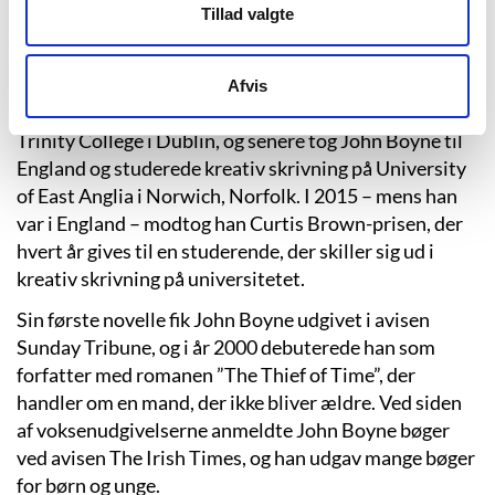
John Boyne blev født 30. april 1971 i Dublin, Irland,
Tillad valgte
hvor han stadig bor. Som dreng brugte han meget tid
på at læse og skrive, og allerede som 8-9-årig vidste
han, at han gerne ville være forfatter. Interessen for
Afvis
bøger udmundede i studier i engelsk litteratur ved
Trinity College i Dublin, og senere tog John Boyne til
England og studerede kreativ skrivning på University
of East Anglia i Norwich, Norfolk. I 2015 – mens han
var i England – modtog han Curtis Brown-prisen, der
hvert år gives til en studerende, der skiller sig ud i
kreativ skrivning på universitetet.
Sin første novelle fik John Boyne udgivet i avisen
Sunday Tribune, og i år 2000 debuterede han som
forfatter med romanen ”The Thief of Time”, der
handler om en mand, der ikke bliver ældre. Ved siden
af voksenudgivelserne anmeldte John Boyne bøger
ved avisen The Irish Times, og han udgav mange bøger
for børn og unge.