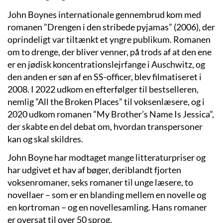
John Boynes internationale gennembrud kom med
romanen ”Drengen i den stribede pyjamas” (2006), der
oprindeligt var tiltænkt et yngre publikum. Romanen
om to drenge, der bliver venner, på trods af at den ene
er en jødisk koncentrationslejrfange i Auschwitz, og
den anden er søn af en SS-officer, blev filmatiseret i
2008. I 2022 udkom en efterfølger til bestselleren,
nemlig ”All the Broken Places” til voksenlæsere, og i
2020 udkom romanen ”My Brother’s Name Is Jessica”,
der skabte en del debat om, hvordan transpersoner
kan og skal skildres.
John Boyne har modtaget mange litteraturpriser og
har udgivet et hav af bøger, deriblandt fjorten
voksenromaner, seks romaner til unge læsere, to
novellaer – som er en blanding mellem en novelle og
en kortroman – og en novellesamling. Hans romaner
er oversat til over 50 sprog.