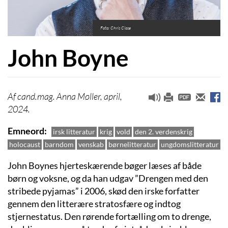
Foto: Chris Close
John Boyne
cand.mag. Anna Møller, april,
2024.
Emneord
irsk litteratur
krig
vold
den 2. verdenskrig
holocaust
barndom
venskab
børnelitteratur
ungdomslitteratur
John Boynes hjerteskærende bøger læses af både
børn og voksne, og da han udgav ”Drengen med den
stribede pyjamas” i 2006, skød den irske forfatter
gennem den litterære stratosfære og indtog
stjernestatus. Den rørende fortælling om to drenge,