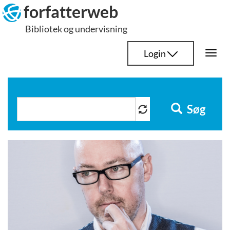
Hop
forfatterweb
til
Bibliotek og undervisning
indhold
Login
Togg
navi
Søg