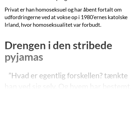
Privat er han homoseksuel og har åbent fortalt om
udfordringerne ved at vokse op i 1980’ernes katolske
Irland, hvor homoseksualitet var forbudt.
Drengen i den stribede
pyjamas
”Hvad er egentlig forskellen? tænkte
han ved sig selv. Og hvem har bestemt,
hvilke folk der skal gå i stribede
pyjamasser, og hvem der skal gå i
uniformer? Det hændte selvfølgelig, at
de to grupper blandede sig med